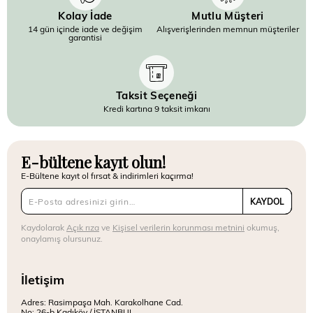
Kolay İade
Mutlu Müşteri
14 gün içinde iade ve değişim
Alışverişlerinden memnun müşteriler
garantisi
Taksit Seçeneği
Kredi kartına 9 taksit imkanı
E-bültene kayıt olun!
E-Bültene kayıt ol fırsat & indirimleri kaçırma!
KAYDOL
Kaydolarak
Açık rıza
ve
Kişisel verilerin korunması metnini
okumuş,
onaylamış olursunuz.
İletişim
Adres: Rasimpaşa Mah. Karakolhane Cad.
No: 26-b Kadıköy / İSTANBUL