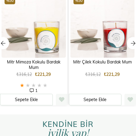
%30
%30
Mitr Mimoza Kokulu Bardak
Mitr Çilek Kokulu Bardak Mum
Mum
₺316,12
₺221,29
₺316,12
₺221,29
★
★
★
★
★
1
Sepete Ekle
Sepete Ekle
KENDİNE BİR
iyilik yap!