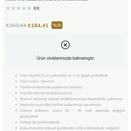
0.0
₺263,44
₺184,41
30
Ürün stoklarımızda kalmamıştır.
Ürün ölçüleri 8 cm (yükseklik) ve 7 cm (çap) şeklindedir.
Ürün notası: Yasemin
Parafin kullanılarak yapılan bir üründür.
Dışında cam bir ambalaj bulunur.
Mumun ambalajı yüksek sıcaklıklara karşı dayanıklıdır, çatlamaz.
Başka bir mumlukla birlikte kullanılması gerekmez.
Ürünün kullanım süresi 20 – 40 saat arasında değişim
gösterebilir.
Türkiye’de üretilmektedir.
Koku esansları bitkisel içeriklerden elde edilmektedir, doğaldır.