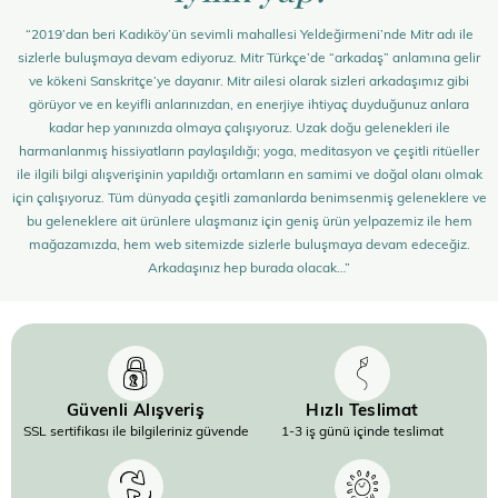
“2019’dan beri Kadıköy’ün sevimli mahallesi Yeldeğirmeni’nde Mitr adı ile
sizlerle buluşmaya devam ediyoruz. Mitr Türkçe’de “arkadaş” anlamına gelir
ve kökeni Sanskritçe’ye dayanır. Mitr ailesi olarak sizleri arkadaşımız gibi
görüyor ve en keyifli anlarınızdan, en enerjiye ihtiyaç duyduğunuz anlara
kadar hep yanınızda olmaya çalışıyoruz. Uzak doğu gelenekleri ile
harmanlanmış hissiyatların paylaşıldığı; yoga, meditasyon ve çeşitli ritüeller
ile ilgili bilgi alışverişinin yapıldığı ortamların en samimi ve doğal olanı olmak
için çalışıyoruz. Tüm dünyada çeşitli zamanlarda benimsenmiş geleneklere ve
bu geleneklere ait ürünlere ulaşmanız için geniş ürün yelpazemiz ile hem
mağazamızda, hem web sitemizde sizlerle buluşmaya devam edeceğiz.
Arkadaşınız hep burada olacak…”
Güvenli Alışveriş
Hızlı Teslimat
SSL sertifikası ile bilgileriniz güvende
1-3 iş günü içinde teslimat