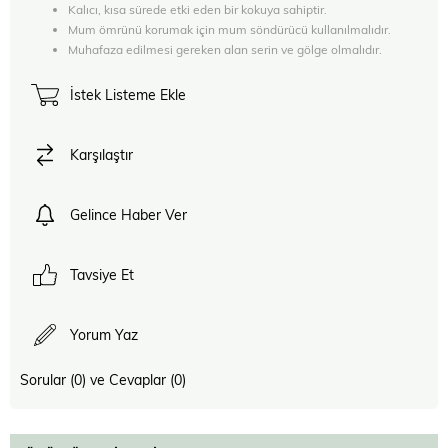
Kalıcı, kısa sürede etki eden bir kokuya sahiptir.
Mum ömrünü korumak için mum söndürücü kullanılmalıdır.
Muhafaza edilmesi gereken alan serin ve gölge olmalıdır.
İstek Listeme Ekle
Karşılaştır
Gelince Haber Ver
Tavsiye Et
Yorum Yaz
Sorular (0) ve Cevaplar (0)