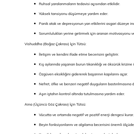
Ruhsal yaralanmaların tedavisi açısından etkilidir.
Yüksek tansiyonu düşürmeye yardım eder.
Panik atak ve depresyonun yan etkilerini asgari düzeye indi
Sorumlulukları yerine getirmek için aranan motivasyonu ve 
Vishuddha (Boğaz Çakrası) İçin Tütsü:
İletişim ve kendini ifade etme becerisini geliştirir.
Kış aylarında yaşanan burun tıkanıklığı ve öksürük krizine iy
Özgüven eksikliğini gidererek başarının kapılarını açar.
Nefret, öfke ve benzeri negatif duyguların bastırılmasına d
Aşırı iştahın kontrol altında tutulmasına yardım eder.
Aina (Üçüncü Göz Çakrası) İçin Tütsü:
Vücutta ve ortamda negatif ve pozitif enerji dengesi kurar.
Beyin fonksiyonlarını ve algılama becerisini önemli ölçüde g