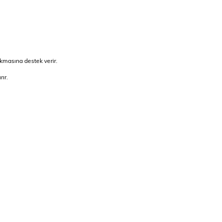
ıkmasına destek verir.
rır.