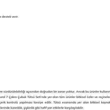
destek verir.
vre sürdürülebilirliği açısından doğrudan bir zararı yoktur. Ancak bu ürünler kulla
Natural 7 Çakra Çubuk Tütsü Seti’nde yer alan tüm ürünler bitkisel özler ve reçinel
ik kontrolü yapılması tavsiye edilir. Tütsü esansında yer alan bitkisel kaynakl
de kızarıklık, şişkinlik gibi hafif yan etkilerle karşılaşılabilir.