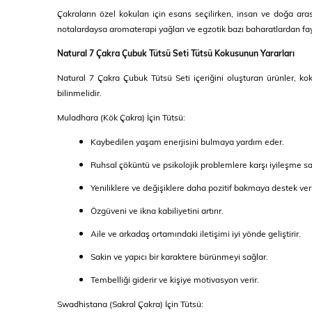
Çakraların özel kokuları için esans seçilirken, insan ve doğa aras
notalardaysa aromaterapi yağları ve egzotik bazı baharatlardan fay
Natural 7 Çakra Çubuk Tütsü Seti Tütsü Kokusunun Yararları
Natural 7 Çakra Çubuk Tütsü Seti içeriğini oluşturan ürünler, ko
bilinmelidir.
Muladhara (Kök Çakra) İçin Tütsü:
Kaybedilen yaşam enerjisini bulmaya yardım eder.
Ruhsal çöküntü ve psikolojik problemlere karşı iyileşme sa
Yeniliklere ve değişiklere daha pozitif bakmaya destek veri
Özgüveni ve ikna kabiliyetini artırır.
Aile ve arkadaş ortamındaki iletişimi iyi yönde geliştirir.
Sakin ve yapıcı bir karaktere bürünmeyi sağlar.
Tembelliği giderir ve kişiye motivasyon verir.
Swadhistana (Sakral Çakra) İçin Tütsü: