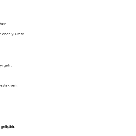
rir.
enerjiyi üretir.
i gelir.
estek verir.
eliştirir.