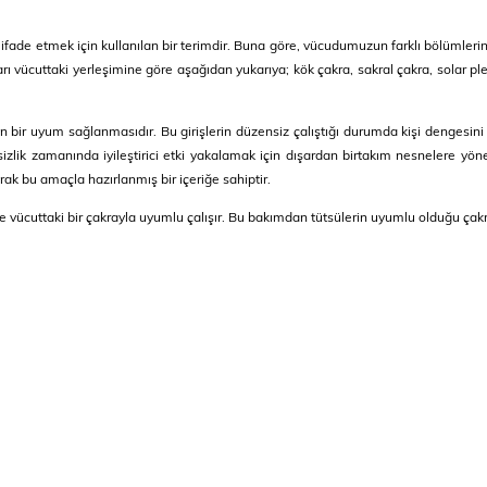
fade etmek için kullanılan bir terimdir. Buna göre, vücudumuzun farklı bölümlerinde
rı vücuttaki yerleşimine göre aşağıdan yukarıya; kök çakra, sakral çakra, solar pl
ıdan bir uyum sağlanmasıdır. Bu girişlerin düzensiz çalıştığı durumda kişi denge
sizlik zamanında iyileştirici etki yakalamak için dışardan birtakım nesnelere 
ak bu amaçla hazırlanmış bir içeriğe sahiptir.
ir ve vücuttaki bir çakrayla uyumlu çalışır. Bu bakımdan tütsülerin uyumlu olduğu 