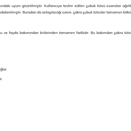
ındaki uyum gözetilmiştir. Kullanıcıya teslim edilen çubuk tütsü esansları ağırlıkl
dalanılmıştır. Buradan da anlaşılacağı üzere, çakra çubuk tütsüler tamamen bitkise
ku ve fayda bakımından birbirinden tamamen farklıdır. Bu bakımdan çakra tütsüle
ğlar.
r.