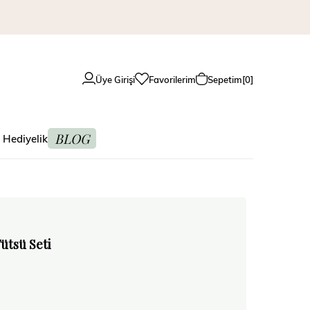
Üye Girişi
Favorilerim
Sepetim
0
BLOG
 Hediyelik
ütsü Seti