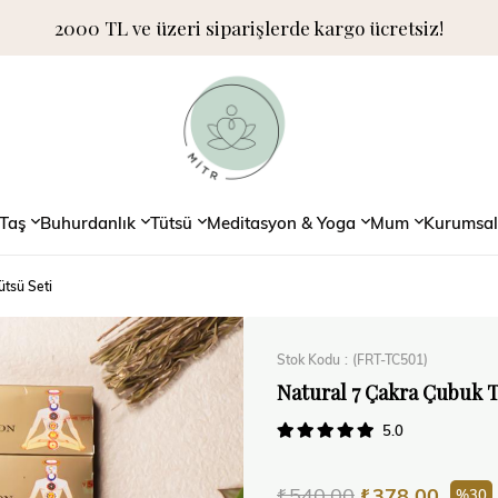
2000 TL ve üzeri siparişlerde kargo ücretsiz!
Taş
Buhurdanlık
Tütsü
Meditasyon & Yoga
Mum
Kurumsal
ütsü Seti
Stok Kodu
(FRT-TC501)
Natural 7 Çakra Çubuk T
5.0
₺540,00
₺378,00
30