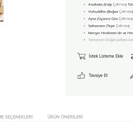
Anahata (Kalp
Çakrası
) Tü
Vishuddha (Boğaz
Çakrası
Ajna (Üçüncü Göz
Çakrası
)
Sahasrara (Tepe
Çakrası
)
Menşei Hindistan’dır ve Hind
Tamamen Doğal yollara üret
İstek Listeme Ekle
Tavsiye Et
E SEÇENEKLERI
ÜRÜN ÖNERILERI