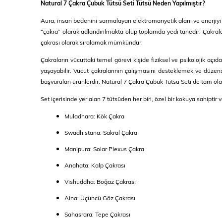
Natural 7 Çakra Çubuk Tütsü Seti Tütsü Neden Yapılmıştır?
Aura, insan bedenini sarmalayan elektromanyetik alanı ve enerjiyi i
“çakra” olarak adlandırılmakta olup toplamda yedi tanedir. Çakrala
çakrası olarak sıralamak mümkündür.
Çakraların vücuttaki temel görevi kişide fiziksel ve psikolojik aç
yaşayabilir. Vücut çakralarının çalışmasını desteklemek ve düzen
başvurulan ürünlerdir. Natural 7 Çakra Çubuk Tütsü Seti de tam olar
Set içerisinde yer alan 7 tütsüden her biri, özel bir kokuya sahipt
Muladhara: Kök Çakra
Swadhistana: Sakral Çakra
Manipura: Solar Plexus Çakra
Anahata: Kalp Çakrası
Vishuddha: Boğaz Çakrası
Aina: Üçüncü Göz Çakrası
Sahasrara: Tepe Çakrası