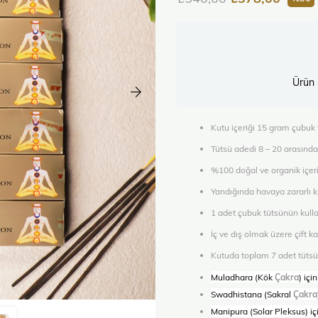
Ürün 
Kutu içeriği 15 gram çubuk 
Tütsü adedi 8 – 20 arasında 
%100 doğal ve organik içeri
Yandığında havaya zararlı 
1 adet çubuk tütsünün kull
İç ve dış olmak üzere çift 
Kutuda toplam 7 adet tütsü v
Muladhara (Kök
Çakra
) içi
Swadhistana (Sakral
Çakra
Manipura (Solar Pleksus) iç