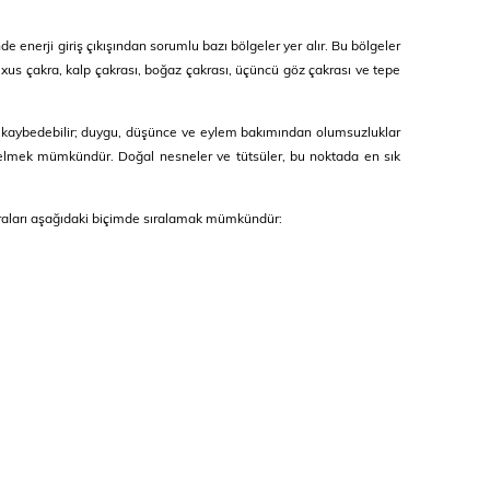
 enerji giriş çıkışından sorumlu bazı bölgeler yer alır. Bu bölgeler
exus çakra, kalp çakrası, boğaz çakrası, üçüncü göz çakrası ve tepe
sini kaybedebilir; duygu, düşünce ve eylem bakımından olumsuzluklar
yönelmek mümkündür. Doğal nesneler ve tütsüler, bu noktada en sık
çakraları aşağıdaki biçimde sıralamak mümkündür: