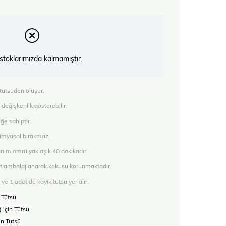
stoklarımızda kalmamıştır.
tütsüden oluşur.
değişkenlik gösterebilir.
ğe sahiptir.
kimyasal bırakmaz.
anım ömrü yaklaşık 40 dakikadır.
kat ambalajlanarak kokusu korunmaktadır.
e 1 adet de kayık tütsü yer alır.
n Tütsü
) için Tütsü
in Tütsü