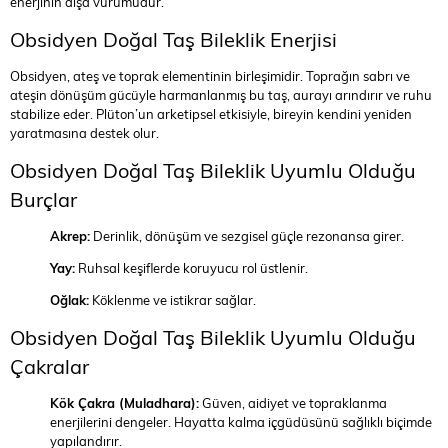
enerjinin dışa vurumudur.
Obsidyen Doğal Taş Bileklik Enerjisi
Obsidyen, ateş ve toprak elementinin birleşimidir. Toprağın sabrı ve
ateşin dönüşüm gücüyle harmanlanmış bu taş, aurayı arındırır ve ruhu
stabilize eder. Plüton’un arketipsel etkisiyle, bireyin kendini yeniden
yaratmasına destek olur.
Obsidyen Doğal Taş Bileklik Uyumlu Olduğu
Burçlar
Akrep:
Derinlik, dönüşüm ve sezgisel güçle rezonansa girer.
Yay:
Ruhsal keşiflerde koruyucu rol üstlenir.
Oğlak:
Köklenme ve istikrar sağlar.
Obsidyen Doğal Taş Bileklik Uyumlu Olduğu
Çakralar
Kök Çakra (Muladhara):
Güven, aidiyet ve topraklanma
enerjilerini dengeler. Hayatta kalma içgüdüsünü sağlıklı biçimde
yapılandırır.