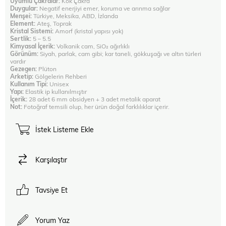
Uyumlu Çakralar:
Kök Çakra
Duygular:
Negatif enerjiyi emer, koruma ve arınma sağlar
Menşei:
Türkiye, Meksika, ABD, İzlanda
Element:
Ateş, Toprak
Kristal Sistemi:
Amorf (kristal yapısı yok)
Sertlik:
5 – 5.5
Kimyasal İçerik:
Volkanik cam, SiO₂ ağırlıklı
Görünüm:
Siyah, parlak, cam gibi; kar taneli, gökkuşağı ve altın türleri
vardır
Gezegen:
Plüton
Arketip:
Gölgelerin Rehberi
Kullanım Tipi:
Unisex
Yapı:
Elastik ip kullanılmıştır
İçerik:
28 adet 6 mm obsidyen + 3 adet metalik aparat
Not:
Fotoğraf temsili olup, her ürün doğal farklılıklar içerir.
İstek Listeme Ekle
Karşılaştır
Tavsiye Et
Yorum Yaz