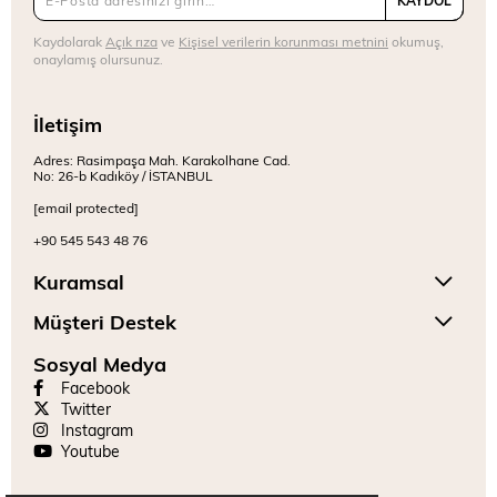
Kaydolarak
Açık rıza
ve
Kişisel verilerin korunması metnini
okumuş,
onaylamış olursunuz.
İletişim
Adres: Rasimpaşa Mah. Karakolhane Cad.
No: 26-b Kadıköy / İSTANBUL
[email protected]
+90 545 543 48 76
Kuramsal
Müşteri Destek
Sosyal Medya
Facebook
Twitter
Instagram
Youtube