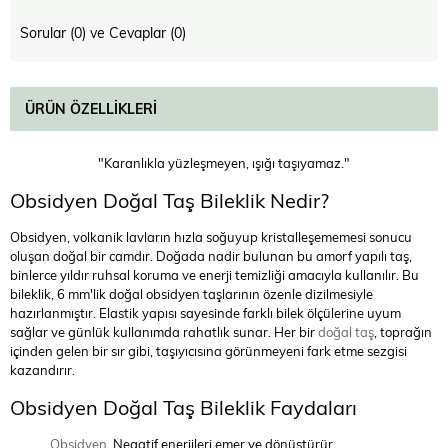
Sorular (0) ve Cevaplar (0)
ÜRÜN ÖZELLIKLERI
"Karanlıkla yüzleşmeyen, ışığı taşıyamaz."
Obsidyen Doğal Taş Bileklik Nedir?
Obsidyen, volkanik lavların hızla soğuyup kristalleşememesi sonucu
oluşan doğal bir camdır. Doğada nadir bulunan bu amorf yapılı taş,
binlerce yıldır ruhsal koruma ve enerji temizliği amacıyla kullanılır. Bu
bileklik, 6 mm'lik doğal obsidyen taşlarının özenle dizilmesiyle
hazırlanmıştır. Elastik yapısı sayesinde farklı bilek ölçülerine uyum
sağlar ve günlük kullanımda rahatlık sunar. Her bir
doğal taş
, toprağın
içinden gelen bir sır gibi, taşıyıcısına görünmeyeni fark etme sezgisi
kazandırır.
Obsidyen Doğal Taş Bileklik Faydaları
Obsidyen
, Negatif enerjileri emer ve dönüştürür