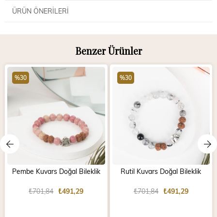
ÜRÜN ÖNERILERI
Benzer Ürünler
%30
%30
Pembe Kuvars Doğal Bileklik
Rutil Kuvars Doğal Bileklik
₺701,84
₺491,29
₺701,84
₺491,29