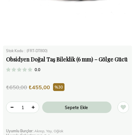
Stok Kodu
(FRT-DT800)
Obsidyen Doğal Taş Bileklik (6 mm) – Gölge Gücü
0.0
₺650,00
₺455,00
30
Uyumlu Burçlar:
Akrep, Yay, Oğlak