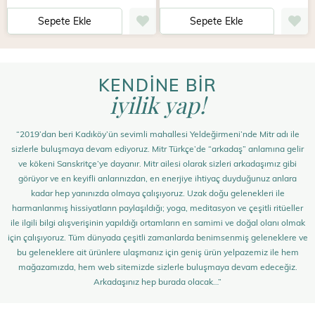
Sepete Ekle
Sepete Ekle
KENDİNE BİR
iyilik yap!
“2019’dan beri Kadıköy’ün sevimli mahallesi Yeldeğirmeni’nde Mitr adı ile
sizlerle buluşmaya devam ediyoruz. Mitr Türkçe’de “arkadaş” anlamına gelir
ve kökeni Sanskritçe’ye dayanır. Mitr ailesi olarak sizleri arkadaşımız gibi
görüyor ve en keyifli anlarınızdan, en enerjiye ihtiyaç duyduğunuz anlara
kadar hep yanınızda olmaya çalışıyoruz. Uzak doğu gelenekleri ile
harmanlanmış hissiyatların paylaşıldığı; yoga, meditasyon ve çeşitli ritüeller
ile ilgili bilgi alışverişinin yapıldığı ortamların en samimi ve doğal olanı olmak
için çalışıyoruz. Tüm dünyada çeşitli zamanlarda benimsenmiş geleneklere ve
bu geleneklere ait ürünlere ulaşmanız için geniş ürün yelpazemiz ile hem
mağazamızda, hem web sitemizde sizlerle buluşmaya devam edeceğiz.
Arkadaşınız hep burada olacak…”