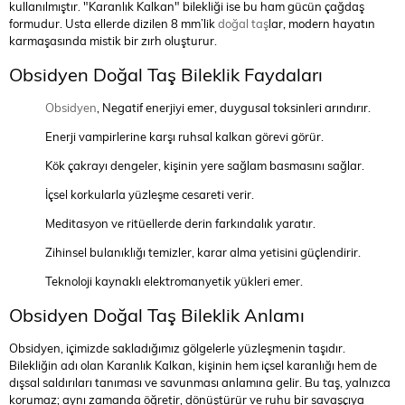
kullanılmıştır. "Karanlık Kalkan" bilekliği ise bu ham gücün çağdaş
formudur. Usta ellerde dizilen 8 mm’lik
doğal taş
lar, modern hayatın
karmaşasında mistik bir zırh oluşturur.
Obsidyen Doğal Taş Bileklik Faydaları
Obsidyen
, Negatif enerjiyi emer, duygusal toksinleri arındırır.
Enerji vampirlerine karşı ruhsal kalkan görevi görür.
Kök çakrayı dengeler, kişinin yere sağlam basmasını sağlar.
İçsel korkularla yüzleşme cesareti verir.
Meditasyon ve ritüellerde derin farkındalık yaratır.
Zihinsel bulanıklığı temizler, karar alma yetisini güçlendirir.
Teknoloji kaynaklı elektromanyetik yükleri emer.
Obsidyen Doğal Taş Bileklik Anlamı
Obsidyen, içimizde sakladığımız gölgelerle yüzleşmenin taşıdır.
Bilekliğin adı olan Karanlık Kalkan, kişinin hem içsel karanlığı hem de
dışsal saldırıları tanıması ve savunması anlamına gelir. Bu taş, yalnızca
korumaz; aynı zamanda öğretir, dönüştürür ve ruhu bir savaşçıya