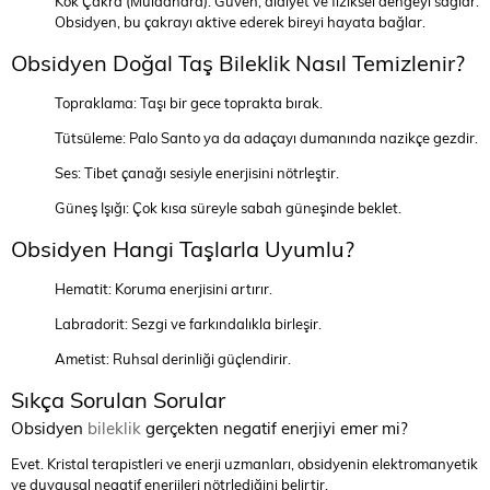
Kök Çakra (Muladhara): Güven, aidiyet ve fiziksel dengeyi sağlar.
Obsidyen, bu çakrayı aktive ederek bireyi hayata bağlar.
Obsidyen Doğal Taş Bileklik Nasıl Temizlenir?
Topraklama: Taşı bir gece toprakta bırak.
Tütsüleme: Palo Santo ya da adaçayı dumanında nazikçe gezdir.
Ses: Tibet çanağı sesiyle enerjisini nötrleştir.
Güneş Işığı: Çok kısa süreyle sabah güneşinde beklet.
Obsidyen Hangi Taşlarla Uyumlu?
Hematit: Koruma enerjisini artırır.
Labradorit: Sezgi ve farkındalıkla birleşir.
Ametist: Ruhsal derinliği güçlendirir.
Sıkça Sorulan Sorular
Obsidyen
bileklik
gerçekten negatif enerjiyi emer mi?
Evet. Kristal terapistleri ve enerji uzmanları, obsidyenin elektromanyetik
ve duygusal negatif enerjileri nötrlediğini belirtir.