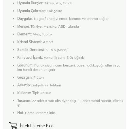
Uyumlu Burçlar:
Akrep, Yay, Oğlak
Uyumlu Çakralar:
Kök çakra
Duygular:
Negatif enerjiyi emer, koruma ve arınma sağlar
Menşei:
Türkiye, Meksika, ABD, İzlanda
Element:
Ateş, Toprak
Kristal Sistemi:
Amorf
Sertlik Derecesi:
5 – 5.5 (Mohs)
Kimyasal İçerik:
Volkanik cam, SiO₂ ağırlıklı
Görünüm:
Parlak siyah, cam benzeri; bazen gökkuşağı, altın veya
kar taneli desenler içerir
Gezegen:
Plüton
Arketip:
Gölgelerin Rehberi
Kullanım Tipi:
Unisex
Tasarım:
22 adet 8 mm obsidyen taşı + 1 adet metal aparat, elastik
ip
Not:
Görseller temsilidir.
İstek Listeme Ekle