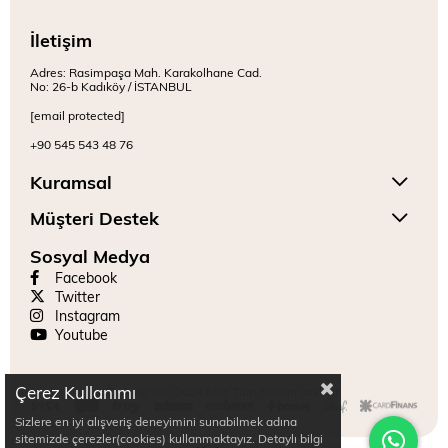
İletişim
Adres: Rasimpaşa Mah. Karakolhane Cad.
No: 26-b Kadıköy / İSTANBUL
[email protected]
+90 545 543 48 76
Kuramsal
Müşteri Destek
Sosyal Medya
Facebook
Twitter
Instagram
Youtube
Çerez Kullanımı
Copyright © 2024 Mitr. Tüm hakları saklıdır.
Sizlere en iyi alışveriş deneyimini sunabilmek adına
sitemizde çerezler(cookies) kullanmaktayız. Detaylı bilgi