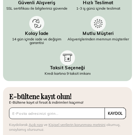
Güvenli Alışveriş
Hızlı Teslimat
SSL sertifikası ile bilgileriniz güvende
1-3 iş günü içinde teslimat
Kolay İade
Mutlu Müşteri
14 gün içinde iade ve değişim
Alışverişlerinden memnun müşteriler
garantisi
Taksit Seçeneği
Kredi kartına 9 taksit imkanı
E-bültene kayıt olun!
E-Bültene kayıt ol fırsat & indirimleri kaçırma!
KAYDOL
Kaydolarak
Açık rıza
ve
Kişisel verilerin korunması metnini
okumuş,
onaylamış olursunuz.