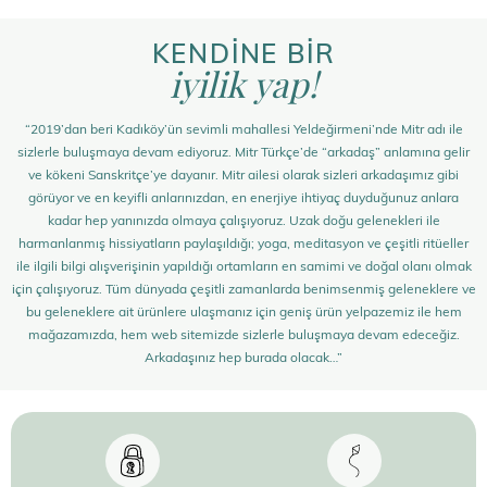
KENDİNE BİR
iyilik yap!
“2019’dan beri Kadıköy’ün sevimli mahallesi Yeldeğirmeni’nde Mitr adı ile
sizlerle buluşmaya devam ediyoruz. Mitr Türkçe’de “arkadaş” anlamına gelir
ve kökeni Sanskritçe’ye dayanır. Mitr ailesi olarak sizleri arkadaşımız gibi
görüyor ve en keyifli anlarınızdan, en enerjiye ihtiyaç duyduğunuz anlara
kadar hep yanınızda olmaya çalışıyoruz. Uzak doğu gelenekleri ile
harmanlanmış hissiyatların paylaşıldığı; yoga, meditasyon ve çeşitli ritüeller
ile ilgili bilgi alışverişinin yapıldığı ortamların en samimi ve doğal olanı olmak
için çalışıyoruz. Tüm dünyada çeşitli zamanlarda benimsenmiş geleneklere ve
bu geleneklere ait ürünlere ulaşmanız için geniş ürün yelpazemiz ile hem
mağazamızda, hem web sitemizde sizlerle buluşmaya devam edeceğiz.
Arkadaşınız hep burada olacak…”