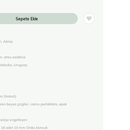
n, Akrep
n, stres azaltma
 Meksika, Uruguay
um Dioksit)
diren beyaz çizgiler, camsı parlaklıkta, opak
erjiyi engelleyen
te 18 adet 10 mm Oniks boncuk