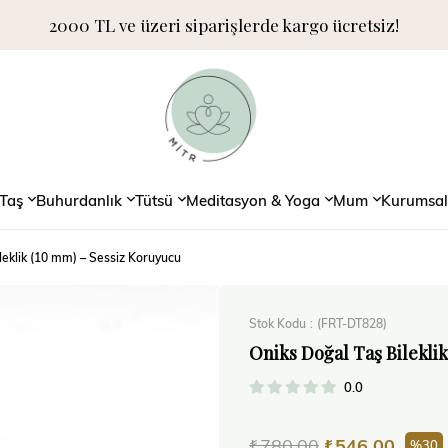
2000 TL ve üzeri siparişlerde kargo ücretsiz!
Taş
Buhurdanlık
Tütsü
Meditasyon & Yoga
Mum
Kurumsal
leklik (10 mm) – Sessiz Koruyucu
Stok Kodu
(FRT-DT828)
Oniks Doğal Taş Bilekli
0.0
₺780,00
₺546,00
30