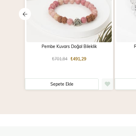
Pembe Kuvars Doğal Bileklik
R
₺701,84
₺491,29
Sepete Ekle