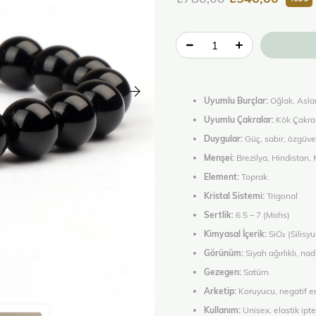
Uyumlu Burçlar:
Oğlak, Asla
Uyumlu Çakralar:
Kök Çakra
Duygular:
Güç, sabır, özgüve
Menşei:
Brezilya, Hindistan,
Element:
Toprak
Kristal Sistemi:
Trigonal
Sertlik:
6.5 – 7 (Mohs)
Kimyasal İçerik:
SiO₂ (Silisy
Görünüm:
Siyah ağırlıklı, na
Gezegen:
Satürn
Arketip:
Koruyucu, negatif en
Kullanım:
Unisex, elastik ip