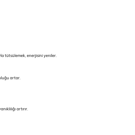
 tütsülemek, enerjisini yeniler.
uluğu artar.
ıklılığı artırır.