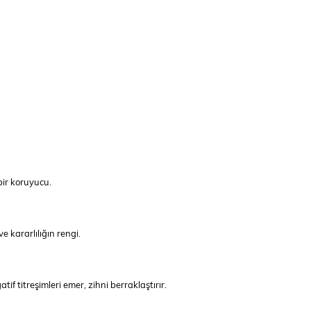
bir koruyucu.
 kararlılığın rengi.
if titreşimleri emer, zihni berraklaştırır.