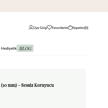
Üye Girişi
Favorilerim
Sepetim
0
BLOG
 Hediyelik
k (10 mm) – Sessiz Koruyucu