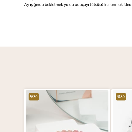
Ay ışığında bekletmek ya da adaçayı tütsüsü kullanmak ideal
%30
%30