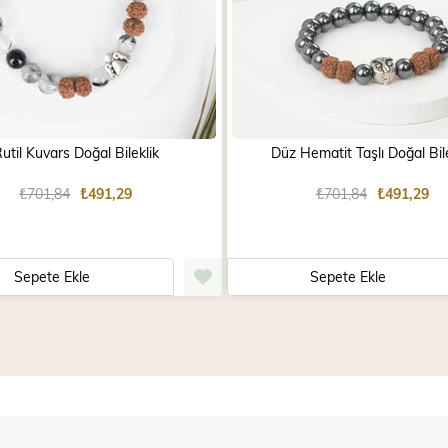
util Kuvars Doğal Bileklik
Düz Hematit Taşlı Doğal Bile
₺701,84
₺491,29
₺701,84
₺491,29
Sepete Ekle
Sepete Ekle