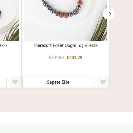
klik
Therezart Faset Doğal Taş Bileklik
Tib
₺701,84
₺491,29
Sepete Ekle