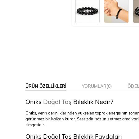
ÜRÜN ÖZELLIKLERI
YORUMLAR
(0)
ÖDEM
Oniks
Doğal Taş
Bileklik Nedir?
Oniks, yerin derinliklerinden yükselen toprak enerjisinin somut
görünmez bir kalkan kurar. Sessizdir, sözünü etmez ama varlığı
simgesidir.
Oniks Doğal Taş Bileklik Faydaları