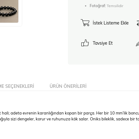
Fotoğraf:
Temsilidir
İstek Listeme Ekle
Tavsiye Et
E SEÇENEKLERI
ÜRÜN ÖNERILERI
 hali; adeta evrenin karanlığından kopan bir parça. Her bir 10 mm’lik boncuk, 
yla sizi dengeler, korur ve ruhunuza kök salar. Oniks bileklik, sadece bir ta