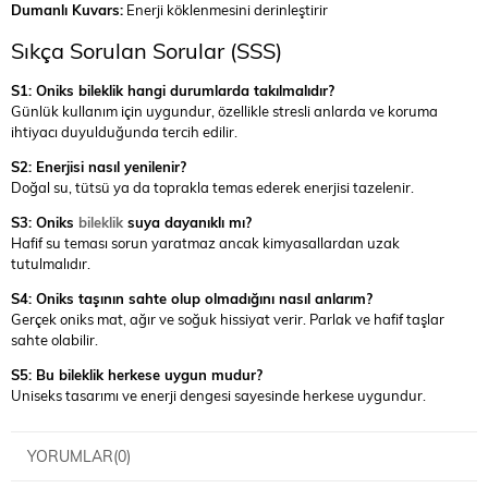
Dumanlı Kuvars:
Enerji köklenmesini derinleştirir
Sıkça Sorulan Sorular (SSS)
S1: Oniks bileklik hangi durumlarda takılmalıdır?
Günlük kullanım için uygundur, özellikle stresli anlarda ve koruma
ihtiyacı duyulduğunda tercih edilir.
S2: Enerjisi nasıl yenilenir?
Doğal su, tütsü ya da toprakla temas ederek enerjisi tazelenir.
S3: Oniks
bileklik
suya dayanıklı mı?
Hafif su teması sorun yaratmaz ancak kimyasallardan uzak
tutulmalıdır.
S4: Oniks taşının sahte olup olmadığını nasıl anlarım?
Gerçek oniks mat, ağır ve soğuk hissiyat verir. Parlak ve hafif taşlar
sahte olabilir.
S5: Bu bileklik herkese uygun mudur?
Uniseks tasarımı ve enerji dengesi sayesinde herkese uygundur.
YORUMLAR
(0)