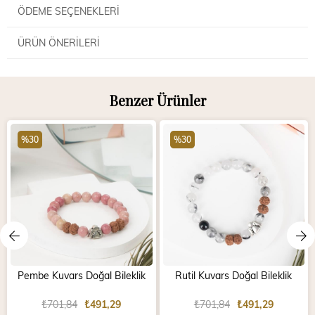
ÖDEME SEÇENEKLERI
ÜRÜN ÖNERILERI
Benzer Ürünler
%30
%30
Pembe Kuvars Doğal Bileklik
Rutil Kuvars Doğal Bileklik
₺701,84
₺491,29
₺701,84
₺491,29