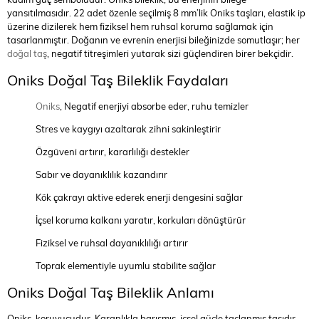
yansıtılmasıdır. 22 adet özenle seçilmiş 8 mm’lik Oniks taşları, elastik ip
üzerine dizilerek hem fiziksel hem ruhsal koruma sağlamak için
tasarlanmıştır. Doğanın ve evrenin enerjisi bileğinizde somutlaşır; her
doğal taş
, negatif titreşimleri yutarak sizi güçlendiren birer bekçidir.
Oniks Doğal Taş Bileklik Faydaları
Oniks
, Negatif enerjiyi absorbe eder, ruhu temizler
Stres ve kaygıyı azaltarak zihni sakinleştirir
Özgüveni artırır, kararlılığı destekler
Sabır ve dayanıklılık kazandırır
Kök çakrayı aktive ederek enerji dengesini sağlar
İçsel koruma kalkanı yaratır, korkuları dönüştürür
Fiziksel ve ruhsal dayanıklılığı artırır
Toprak elementiyle uyumlu stabilite sağlar
Oniks Doğal Taş Bileklik Anlamı
Oniks, koruyucudur. Karanlıkla barışmış, içsel güçle taçlanmış taşıdır.