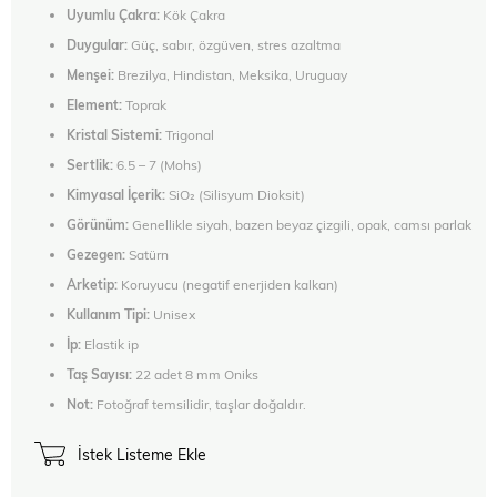
Uyumlu Çakra:
Kök Çakra
Duygular:
Güç, sabır, özgüven, stres azaltma
Menşei:
Brezilya, Hindistan, Meksika, Uruguay
Element:
Toprak
Kristal Sistemi:
Trigonal
Sertlik:
6.5 – 7 (Mohs)
Kimyasal İçerik:
SiO₂ (Silisyum Dioksit)
Görünüm:
Genellikle siyah, bazen beyaz çizgili, opak, camsı parlak
Gezegen:
Satürn
Arketip:
Koruyucu (negatif enerjiden kalkan)
Kullanım Tipi:
Unisex
İp:
Elastik ip
Taş Sayısı:
22 adet 8 mm Oniks
Not:
Fotoğraf temsilidir, taşlar doğaldır.
İstek Listeme Ekle