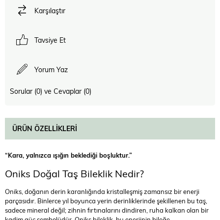
Karşılaştır
Tavsiye Et
Yorum Yaz
Sorular (0) ve Cevaplar (0)
ÜRÜN ÖZELLIKLERI
“Kara, yalnızca ışığın beklediği boşluktur.”
Oniks Doğal Taş Bileklik Nedir?
Oniks, doğanın derin karanlığında kristalleşmiş zamansız bir enerji
parçasıdır. Binlerce yıl boyunca yerin derinliklerinde şekillenen bu taş,
sadece mineral değil; zihnin fırtınalarını dindiren, ruha kalkan olan bir
kadim güç sembolüdür. Oniks bileklik, bu enerjinin bileğe