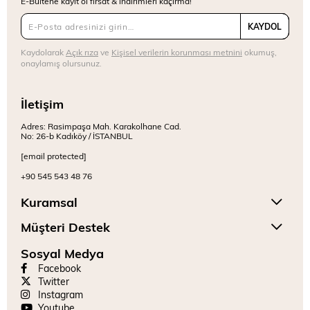
E-Bültene kayıt ol fırsat & indirimleri kaçırma!
KAYDOL
Kaydolarak
Açık rıza
ve
Kişisel verilerin korunması metnini
okumuş,
onaylamış olursunuz.
İletişim
Adres: Rasimpaşa Mah. Karakolhane Cad.
No: 26-b Kadıköy / İSTANBUL
[email protected]
+90 545 543 48 76
Kuramsal
Müşteri Destek
Sosyal Medya
Facebook
Twitter
Instagram
Youtube