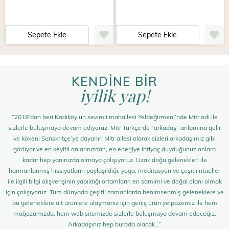
Sepete Ekle
Sepete Ekle
KENDİNE BİR
iyilik yap!
“2019’dan beri Kadıköy’ün sevimli mahallesi Yeldeğirmeni’nde Mitr adı ile
sizlerle buluşmaya devam ediyoruz. Mitr Türkçe’de “arkadaş” anlamına gelir
ve kökeni Sanskritçe’ye dayanır. Mitr ailesi olarak sizleri arkadaşımız gibi
görüyor ve en keyifli anlarınızdan, en enerjiye ihtiyaç duyduğunuz anlara
kadar hep yanınızda olmaya çalışıyoruz. Uzak doğu gelenekleri ile
harmanlanmış hissiyatların paylaşıldığı; yoga, meditasyon ve çeşitli ritüeller
ile ilgili bilgi alışverişinin yapıldığı ortamların en samimi ve doğal olanı olmak
için çalışıyoruz. Tüm dünyada çeşitli zamanlarda benimsenmiş geleneklere ve
bu geleneklere ait ürünlere ulaşmanız için geniş ürün yelpazemiz ile hem
mağazamızda, hem web sitemizde sizlerle buluşmaya devam edeceğiz.
Arkadaşınız hep burada olacak…”