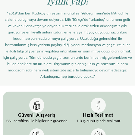
iyilik yap!
“2019’dan beri Kadıköy’ün sevimli mahallesi Yeldeğirmeni’nde Mitr adı ile
sizlerle buluşmaya devam ediyoruz. Mitr Türkçe’de “arkadaş” anlamına gelir
ve kökeni Sanskritçe’ye dayanır. Mitr ailesi olarak sizleri arkadaşımız gibi
görüyor ve en keyifli anlarınızdan, en enerjiye ihtiyaç duyduğunuz anlara
kadar hep yanınızda olmaya çalışıyoruz. Uzak doğu gelenekleri ile
harmanlanmış hissiyatların paylaşıldığı; yoga, meditasyon ve çeşitli ritüeller
ile ilgili bilgi alışverişinin yapıldığı ortamların en samimi ve doğal olanı olmak
için çalışıyoruz. Tüm dünyada çeşitli zamanlarda benimsenmiş geleneklere ve
bu geleneklere ait ürünlere ulaşmanız için geniş ürün yelpazemiz ile hem
mağazamızda, hem web sitemizde sizlerle buluşmaya devam edeceğiz.
Arkadaşınız hep burada olacak…”
Güvenli Alışveriş
Hızlı Teslimat
SSL sertifikası ile bilgileriniz güvende
1-3 iş günü içinde teslimat