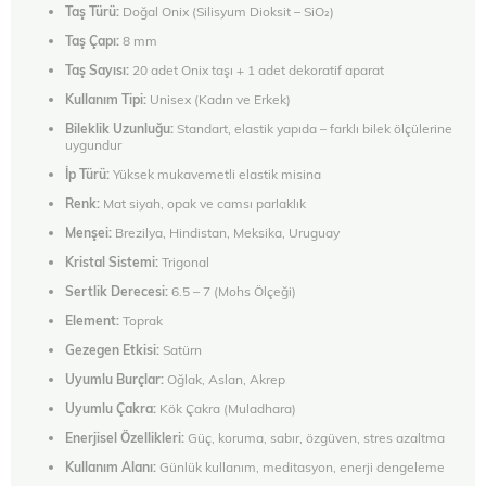
Taş Türü:
Doğal Onix (Silisyum Dioksit – SiO₂)
Taş Çapı:
8 mm
Taş Sayısı:
20 adet Onix taşı + 1 adet dekoratif aparat
Kullanım Tipi:
Unisex (Kadın ve Erkek)
Bileklik Uzunluğu:
Standart, elastik yapıda – farklı bilek ölçülerine
uygundur
İp Türü:
Yüksek mukavemetli elastik misina
Renk:
Mat siyah, opak ve camsı parlaklık
Menşei:
Brezilya, Hindistan, Meksika, Uruguay
Kristal Sistemi:
Trigonal
Sertlik Derecesi:
6.5 – 7 (Mohs Ölçeği)
Element:
Toprak
Gezegen Etkisi:
Satürn
Uyumlu Burçlar:
Oğlak, Aslan, Akrep
Uyumlu Çakra:
Kök Çakra (Muladhara)
Enerjisel Özellikleri:
Güç, koruma, sabır, özgüven, stres azaltma
Kullanım Alanı:
Günlük kullanım, meditasyon, enerji dengeleme