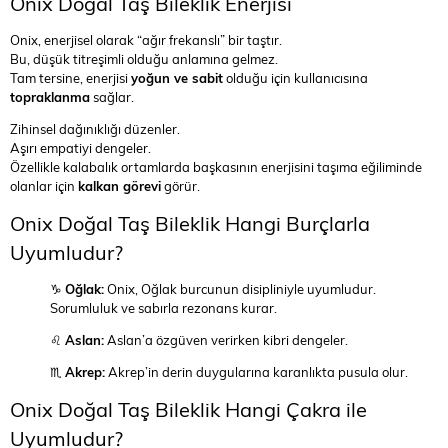
Onix Doğal Taş Bileklik Enerjisi
Onix, enerjisel olarak “ağır frekanslı” bir taştır.
Bu, düşük titreşimli olduğu anlamına gelmez.
Tam tersine, enerjisi
yoğun ve sabit
olduğu için kullanıcısına
topraklanma
sağlar.
Zihinsel dağınıklığı düzenler.
Aşırı empatiyi dengeler.
Özellikle kalabalık ortamlarda başkasının enerjisini taşıma eğiliminde
olanlar için
kalkan görevi
görür.
Onix Doğal Taş Bileklik Hangi Burçlarla
Uyumludur?
♑
Oğlak:
Onix, Oğlak burcunun disipliniyle uyumludur.
Sorumluluk ve sabırla rezonans kurar.
♌
Aslan:
Aslan’a özgüven verirken kibri dengeler.
♏
Akrep:
Akrep’in derin duygularına karanlıkta pusula olur.
Onix Doğal Taş Bileklik Hangi Çakra ile
Uyumludur?