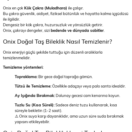
Onix en çok
Kök Çakra (Muladhara)
ile çalışır.
Bu çakra güvenlik, aidiyet, fiziksel bütünlük ve hayatta kalma içgüdüsü
ile ilgilidir.
Dengesiz bir kök çakra, huzursuzluk ve yönsüzlük getirir.
Onix, çakrayı dengeler, sizi
bedende ve dünyada sabitler
.
Onix Doğal Taş Bileklik Nasıl Temizlenir?
Onix enerjiyi güçlü şekilde tuttuğu için düzenli aralıklarla
temizlenmelidir.
Temizleme yöntemleri:
Topraklama:
Bir gece doğal toprağa gömün.
Tütsü ile Temizleme:
Özellikle adaçayı veya palo santo idealdir.
Ay Işığında Bırakmak:
Dolunay gecesi cam kenarına koyun.
Tuzlu Su (Kısa Süreli):
Sadece deniz tuzu kullanarak, kısa
süreyle bekletin (1-2 saat).
⚠️ Onix suya karşı dayanıklıdır, ama uzun süre suda bırakmak
yapısını etkileyebilir.