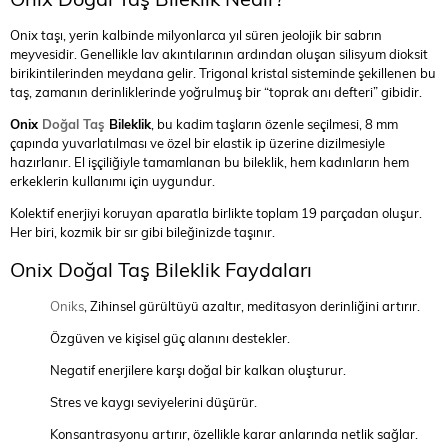
Onix taşı, yerin kalbinde milyonlarca yıl süren jeolojik bir sabrın
meyvesidir. Genellikle lav akıntılarının ardından oluşan silisyum dioksit
birikintilerinden meydana gelir. Trigonal kristal sisteminde şekillenen bu
taş, zamanın derinliklerinde yoğrulmuş bir “toprak anı defteri” gibidir.
Onix
Doğal Taş
Bileklik
, bu kadim taşların özenle seçilmesi, 8 mm
çapında yuvarlatılması ve özel bir elastik ip üzerine dizilmesiyle
hazırlanır. El işçiliğiyle tamamlanan bu bileklik, hem kadınların hem
erkeklerin kullanımı için uygundur.
Kolektif enerjiyi koruyan aparatla birlikte toplam 19 parçadan oluşur.
Her biri, kozmik bir sır gibi bileğinizde taşınır.
Onix Doğal Taş Bileklik Faydaları
Oniks
, Zihinsel gürültüyü azaltır, meditasyon derinliğini artırır.
Özgüven ve kişisel güç alanını destekler.
Negatif enerjilere karşı doğal bir kalkan oluşturur.
Stres ve kaygı seviyelerini düşürür.
Konsantrasyonu artırır, özellikle karar anlarında netlik sağlar.