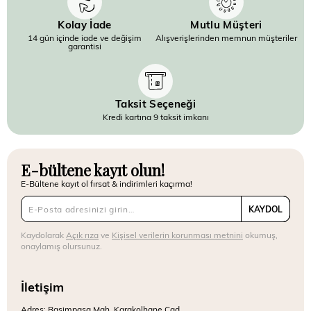
Kolay İade
Mutlu Müşteri
14 gün içinde iade ve değişim
Alışverişlerinden memnun müşteriler
garantisi
Taksit Seçeneği
Kredi kartına 9 taksit imkanı
E-bültene kayıt olun!
E-Bültene kayıt ol fırsat & indirimleri kaçırma!
KAYDOL
Kaydolarak
Açık rıza
ve
Kişisel verilerin korunması metnini
okumuş,
onaylamış olursunuz.
İletişim
Adres: Rasimpaşa Mah. Karakolhane Cad.