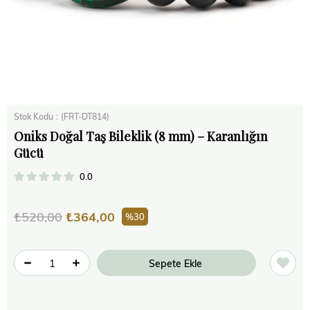
Stok Kodu
(FRT-DT814)
Oniks Doğal Taş Bileklik (8 mm) – Karanlığın
Gücü
0.0
₺520,00
₺364,00
30