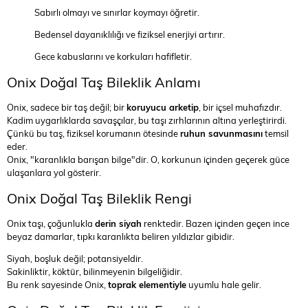
Sabırlı olmayı ve sınırlar koymayı öğretir.
Bedensel dayanıklılığı ve fiziksel enerjiyi artırır.
Gece kabuslarını ve korkuları hafifletir.
Onix Doğal Taş Bileklik Anlamı
Onix, sadece bir taş değil; bir
koruyucu arketip
, bir içsel muhafızdır.
Kadim uygarlıklarda savaşçılar, bu taşı zırhlarının altına yerleştirirdi.
Çünkü bu taş, fiziksel korumanın ötesinde
ruhun savunmasını
temsil
eder.
Onix, "karanlıkla barışan bilge"dir. O, korkunun içinden geçerek güce
ulaşanlara yol gösterir.
Onix Doğal Taş Bileklik Rengi
Onix taşı, çoğunlukla
derin siyah
renktedir. Bazen içinden geçen ince
beyaz damarlar, tıpkı karanlıkta beliren yıldızlar gibidir.
Siyah, boşluk değil; potansiyeldir.
Sakinliktir, köktür, bilinmeyenin bilgeliğidir.
Bu renk sayesinde Onix,
toprak elementiyle
uyumlu hale gelir.