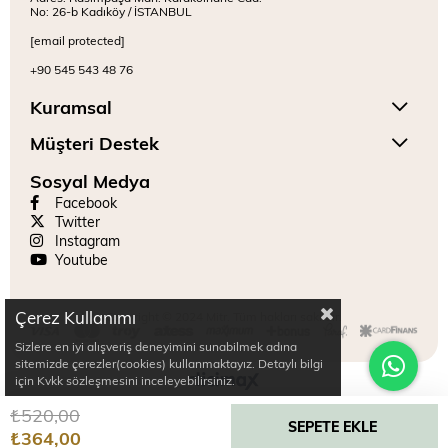
No: 26-b Kadıköy / İSTANBUL
[email protected]
+90 545 543 48 76
Kuramsal
Müşteri Destek
Sosyal Medya
Facebook
Twitter
Instagram
Youtube
Çerez Kullanımı
Copyright © 2024 Mitr. Tüm hakları saklıdır.
Sizlere en iyi alışveriş deneyimini sunabilmek adına
sitemizde çerezler(cookies) kullanmaktayız. Detaylı bilgi
için Kvkk sözleşmesini inceleyebilirsiniz.
₺520,00
₺364,00