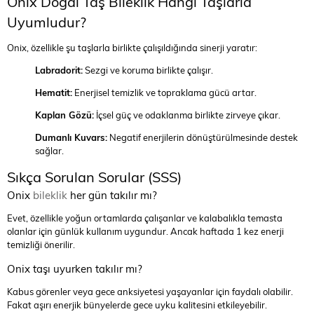
Onix Doğal Taş Bileklik Hangi Taşlarla
Uyumludur?
Onix, özellikle şu taşlarla birlikte çalışıldığında sinerji yaratır:
Labradorit:
Sezgi ve koruma birlikte çalışır.
Hematit:
Enerjisel temizlik ve topraklama gücü artar.
Kaplan Gözü:
İçsel güç ve odaklanma birlikte zirveye çıkar.
Dumanlı Kuvars:
Negatif enerjilerin dönüştürülmesinde destek
sağlar.
Sıkça Sorulan Sorular (SSS)
Onix
bileklik
her gün takılır mı?
Evet, özellikle yoğun ortamlarda çalışanlar ve kalabalıkla temasta
olanlar için günlük kullanım uygundur. Ancak haftada 1 kez enerji
temizliği önerilir.
Onix taşı uyurken takılır mı?
Kabus görenler veya gece anksiyetesi yaşayanlar için faydalı olabilir.
Fakat aşırı enerjik bünyelerde gece uyku kalitesini etkileyebilir.