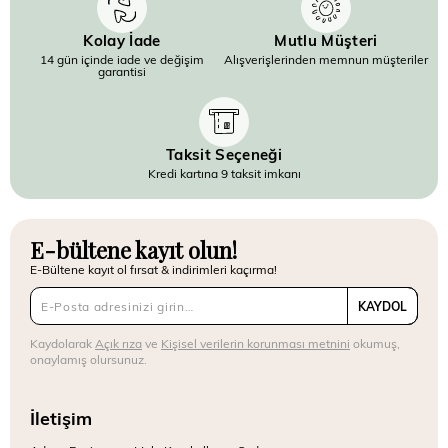
Kolay İade
Mutlu Müşteri
14 gün içinde iade ve değişim
Alışverişlerinden memnun müşteriler
garantisi
Taksit Seçeneği
Kredi kartına 9 taksit imkanı
E-bültene kayıt olun!
E-Bültene kayıt ol fırsat & indirimleri kaçırma!
KAYDOL
Kaydolarak
Açık rıza
ve
Kişisel verilerin korunması metnini
okumuş,
onaylamış olursunuz.
İletişim