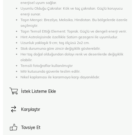
enerjisel uyum sağlar.
Uyumlu Olduğu Çakralar: Kök ve taç çakraları. Güçlü koruyucu
enerji sunar.
Taşın Menşei: Brezilya, Meksika, Hindistan. Bu bölgelerde özenle
seçilmiştir.
Taşın Temsil Ettiği Element: Toprak. Güçlü ve dengeli enerji verir.
Hint Astrolojisinde özellikle Satürn gezegeni ile uyumludur.
Uzunluk yaklaşık 9 cm; taş ölçüsü 2x2 cm.
Stok durumuna göre zincir değişiklik gösterebilir.
Her taş doğal olduğundan dolayı renk ve desenlerde değişiklik
olabilir.
Temsili fotoğraflar kullanılmıştır
Mitr kutusunda güvenle teslim edilir.
Nikel kaplaması ile kararmaya karşı dayanıklıdır.
İstek Listeme Ekle
Karşılaştır
Tavsiye Et