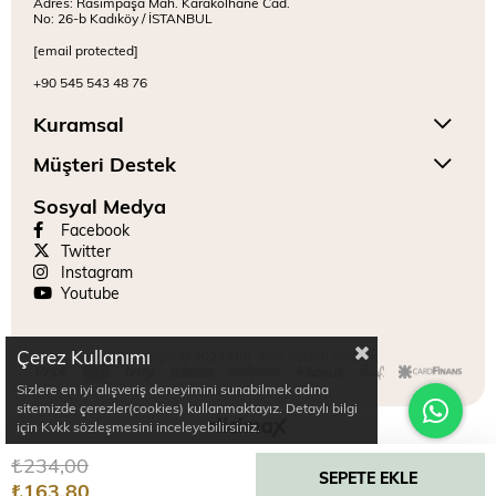
Adres: Rasimpaşa Mah. Karakolhane Cad.
No: 26-b Kadıköy / İSTANBUL
[email protected]
+90 545 543 48 76
Kuramsal
Müşteri Destek
Sosyal Medya
Facebook
Twitter
Instagram
Youtube
Çerez Kullanımı
Copyright © 2024 Mitr. Tüm hakları saklıdır.
Sizlere en iyi alışveriş deneyimini sunabilmek adına
sitemizde çerezler(cookies) kullanmaktayız. Detaylı bilgi
için Kvkk sözleşmesini inceleyebilirsiniz.
₺234,00
₺163,80