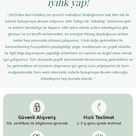
iyilik yap!
“2019’dan beri Kadıköy’ün sevimli mahallesi Yeldeğirmeni’nde Mitr adı ile
sizlerle buluşmaya devam ediyoruz. Mitr Türkçe’de “arkadaş” anlamına gelir
ve kökeni Sanskritçe’ye dayanır. Mitr ailesi olarak sizleri arkadaşımız gibi
görüyor ve en keyifli anlarınızdan, en enerjiye ihtiyaç duyduğunuz anlara
kadar hep yanınızda olmaya çalışıyoruz. Uzak doğu gelenekleri ile
harmanlanmış hissiyatların paylaşıldığı; yoga, meditasyon ve çeşitli ritüeller
ile ilgili bilgi alışverişinin yapıldığı ortamların en samimi ve doğal olanı olmak
için çalışıyoruz. Tüm dünyada çeşitli zamanlarda benimsenmiş geleneklere ve
bu geleneklere ait ürünlere ulaşmanız için geniş ürün yelpazemiz ile hem
mağazamızda, hem web sitemizde sizlerle buluşmaya devam edeceğiz.
Arkadaşınız hep burada olacak…”
Güvenli Alışveriş
Hızlı Teslimat
SSL sertifikası ile bilgileriniz güvende
1-3 iş günü içinde teslimat