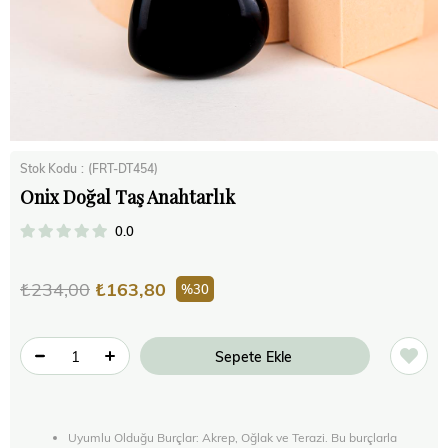
Stok Kodu
(FRT-DT454)
Onix Doğal Taş Anahtarlık
0.0
₺234,00
₺163,80
30
Uyumlu Olduğu Burçlar: Akrep, Oğlak ve Terazi. Bu burçlarla