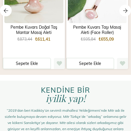
Pembe Kuvars Doğal Taş
Pembe Kuvars Taşı Masaj
Mantar Masaj Aleti
Aleti (Face Roller)
₺873,44
₺611,41
₺935,84
₺655,09
Sepete Ekle
Sepete Ekle
KENDİNE BİR
iyilik yap!
“2019’dan beri Kadıköy’ün sevimli mahallesi Yeldeğirmeni’nde Mitr adı ile
sizlerle buluşmaya devam ediyoruz. Mitr Türkçe’de “arkadaş” anlamına gelir
ve kökeni Sanskritçe’ye dayanır. Mitr ailesi olarak sizleri arkadaşımız gibi
görüyor ve en keyifli anlarınızdan, en enerjiye ihtiyaç duyduğunuz anlara