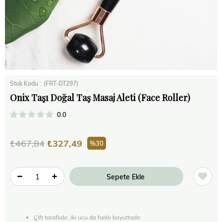
Stok Kodu
(FRT-DT297)
Onix Taşı Doğal Taş Masaj Aleti (Face Roller)
0.0
₺467,84
₺327,49
30
Çift taraflıdır, iki ucu da farklı boyuttadır.