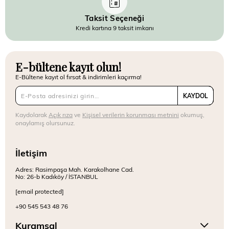
Taksit Seçeneği
Kredi kartına 9 taksit imkanı
E-bültene kayıt olun!
E-Bültene kayıt ol fırsat & indirimleri kaçırma!
KAYDOL
Kaydolarak
Açık rıza
ve
Kişisel verilerin korunması metnini
okumuş,
onaylamış olursunuz.
İletişim
Adres: Rasimpaşa Mah. Karakolhane Cad.
No: 26-b Kadıköy / İSTANBUL
[email protected]
+90 545 543 48 76
Kuramsal