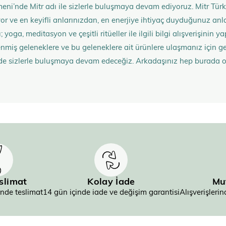
eni’nde Mitr adı ile sizlerle buluşmaya devam ediyoruz. Mitr Türk
rüyor ve en keyifli anlarınızdan, en enerjiye ihtiyaç duyduğunuz 
 yoga, meditasyon ve çeşitli ritüeller ile ilgili bilgi alışverişinin
nmiş geleneklere ve bu geleneklere ait ürünlere ulaşmanız içi
de sizlerle buluşmaya devam edeceğiz. Arkadaşınız hep burada 
eslimat
Kolay İade
Mu
inde teslimat
14 gün içinde iade ve değişim garantisi
Alışverişler