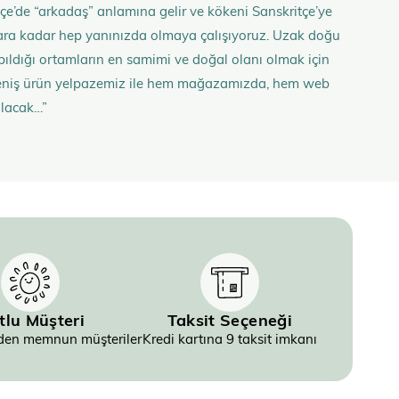
çe’de “arkadaş” anlamına gelir ve kökeni Sanskritçe’ye
anlara kadar hep yanınızda olmaya çalışıyoruz. Uzak doğu
 yapıldığı ortamların en samimi ve doğal olanı olmak için
n geniş ürün yelpazemiz ile hem mağazamızda, hem web
olacak…”
tlu Müşteri
Taksit Seçeneği
inden memnun müşteriler
Kredi kartına 9 taksit imkanı