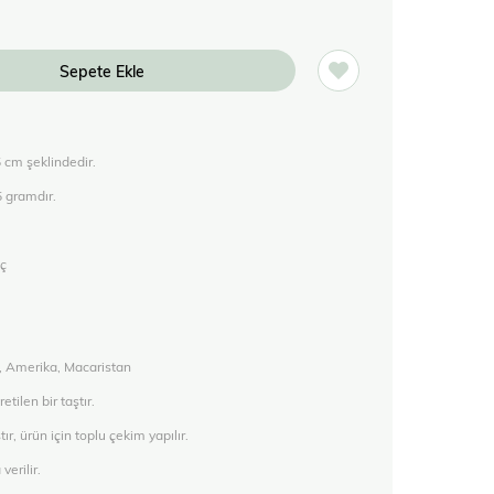
5 cm şeklindedir.
5 gramdır.
aç
e, Amerika, Macaristan
etilen bir taştır.
ır, ürün için toplu çekim yapılır.
verilir.