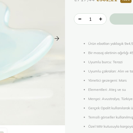
Ürün ebatları yaklaşık 9x4,
Bir masaj aletinin ağırlığı 4
Uyumlu burcu: Terazi
Uyumlu çakraları: Alın ve t
Yönetici gezegeni: Mars
Elementleri: Ateş ve su
Menşei: Avustralya, Türkiy
Gerçek Opalit kullanılarak ür
Temsili görseller kullanılmışt
Özel Mitr kutusuyla kargoya 