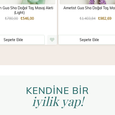
n Gua Sha Doğal Taş Masaj Aleti
Ametist Gua Sha Doğal Taş Mas
(Light)
₺780,00
₺546,00
₺1.403,84
₺982,69
Sepete Ekle
Sepete Ekle
KENDİNE BİR
iyilik yap!