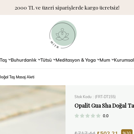
2000 TL ve üzeri siparişlerde kargo ücretsiz!
Taş
Buhurdanlık
Tütsü
Meditasyon & Yoga
Mum
Kurumsal
oğal Taş Masaj Aleti
Stok Kodu
(FRT-DT155)
Opalit Gua Sha Doğal Taş
0.0
₺717,44
₺502,21
30