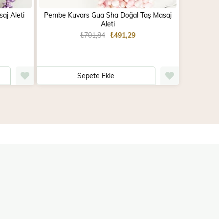
aj Aleti
Pembe Kuvars Gua Sha Doğal Taş Masaj
Havlit 
Aleti
₺701,84
₺491,29
Sepete Ekle