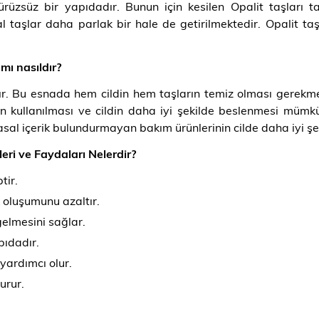
zsüz bir yapıdadır. Bunun için kesilen Opalit taşları ta
l taşlar daha parlak bir hale de getirilmektedir. Opalit taş
mı nasıldır?
nır. Bu esnada hem cildin hem taşların temiz olması gerekm
rın kullanılması ve cildin daha iyi şekilde beslenmesi mümk
asal içerik bulundurmayan bakım ürünlerinin cilde daha iyi şek
eri ve Faydaları Nelerdir?
tir.
k oluşumunu azaltır.
gelmesini sağlar.
pıdadır.
yardımcı olur.
urur.