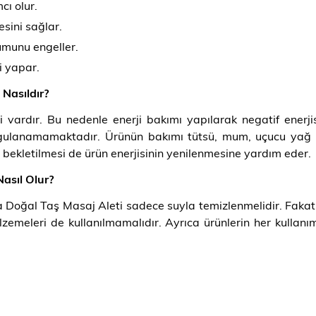
cı olur.
sini sağlar.
şumunu engeller.
i yapar.
Nasıldır?
 vardır. Bu nedenle enerji bakımı yapılarak negatif enerjis
gulanamamaktadır. Ürünün bakımı tütsü, mum, uçucu yağ gibi
 bekletilmesi de ürün enerjisinin yenilenmesine yardım eder.
asıl Olur?
 Doğal Taş Masaj Aleti sadece suyla temizlenmelidir. Fakat 
alzemeleri de kullanılmamalıdır. Ayrıca ürünlerin her kulla