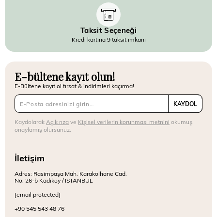
Taksit Seçeneği
Kredi kartına 9 taksit imkanı
E-bültene kayıt olun!
E-Bültene kayıt ol fırsat & indirimleri kaçırma!
KAYDOL
Kaydolarak
Açık rıza
ve
Kişisel verilerin korunması metnini
okumuş,
onaylamış olursunuz.
İletişim
Adres: Rasimpaşa Mah. Karakolhane Cad.
No: 26-b Kadıköy / İSTANBUL
[email protected]
+90 545 543 48 76