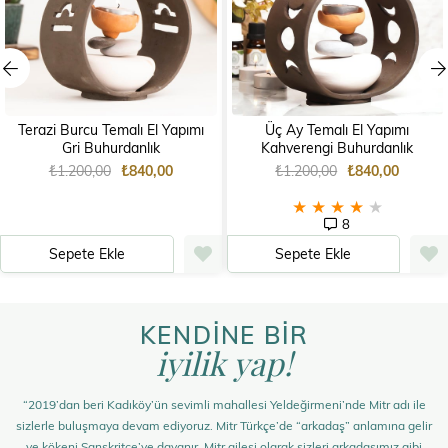
Terazi Burcu Temalı El Yapımı
Üç Ay Temalı El Yapımı
Gri Buhurdanlık
Kahverengi Buhurdanlık
₺1.200,00
₺840,00
₺1.200,00
₺840,00
★
★
★
★
★
8
Sepete Ekle
Sepete Ekle
KENDİNE BİR
iyilik yap!
“2019’dan beri Kadıköy’ün sevimli mahallesi Yeldeğirmeni’nde Mitr adı ile
sizlerle buluşmaya devam ediyoruz. Mitr Türkçe’de “arkadaş” anlamına gelir
ve kökeni Sanskritçe’ye dayanır. Mitr ailesi olarak sizleri arkadaşımız gibi