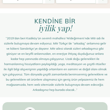
KENDİNE BİR
iyilik yap!
“2019’dan beri Kadıköy’ün sevimli mahallesi Yeldeğirmeni’nde Mitr adı ile
sizlerle buluşmaya devam ediyoruz. Mitr Türkçe’de “arkadaş” anlamına gelir
ve kökeni Sanskritçe’ye dayanır. Mitr ailesi olarak sizleri arkadaşımız gibi
görüyor ve en keyifli anlarınızdan, en enerjiye ihtiyaç duyduğunuz anlara
kadar hep yanınızda olmaya çalışıyoruz. Uzak doğu gelenekleri ile
harmanlanmış hissiyatların paylaşıldığı; yoga, meditasyon ve çeşitli ritüeller
ile ilgili bilgi alışverişinin yapıldığı ortamların en samimi ve doğal olanı olmak
için çalışıyoruz. Tüm dünyada çeşitli zamanlarda benimsenmiş geleneklere ve
bu geleneklere ait ürünlere ulaşmanız için geniş ürün yelpazemiz ile hem
mağazamızda, hem web sitemizde sizlerle buluşmaya devam edeceğiz.
Arkadaşınız hep burada olacak…”