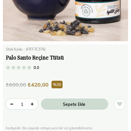
Stok Kodu
(FRT-TC376)
Palo Santo Reçine Tütsü
0.0
₺600,00
₺420,00
30
hediyedir. Bu sayede ortaya yeni bir siz çıkarabilirsiniz.