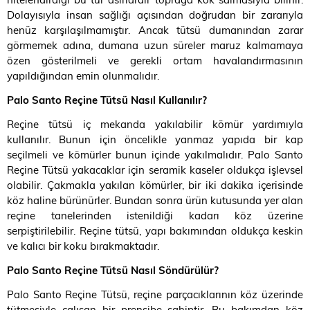
Dolayısıyla insan sağlığı açısından doğrudan bir zararıyla
henüz karşılaşılmamıştır. Ancak tütsü dumanından zarar
görmemek adına, dumana uzun süreler maruz kalmamaya
özen gösterilmeli ve gerekli ortam havalandırmasının
yapıldığından emin olunmalıdır.
Palo Santo Reçine Tütsü Nasıl Kullanılır?
Reçine tütsü iç mekanda yakılabilir kömür yardımıyla
kullanılır. Bunun için öncelikle yanmaz yapıda bir kap
seçilmeli ve kömürler bunun içinde yakılmalıdır. Palo Santo
Reçine Tütsü yakacaklar için seramik kaseler oldukça işlevsel
olabilir. Çakmakla yakılan kömürler, bir iki dakika içerisinde
köz haline bürünürler. Bundan sonra ürün kutusunda yer alan
reçine tanelerinden istenildiği kadarı köz üzerine
serpiştirilebilir. Reçine tütsü, yapı bakımından oldukça keskin
ve kalıcı bir koku bırakmaktadır.
Palo Santo Reçine Tütsü Nasıl Söndürülür?
Palo Santo Reçine Tütsü, reçine parçacıklarının köz üzerinde
tütmesiyle çalışan bir prensibe sahiptir. Bu bakımdan köz