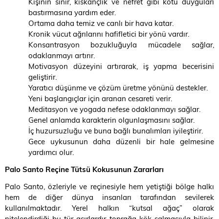
Kişinin sinir, kıskançlık ve nefret gibi kötü duyguları
bastırmasına yardım eder.
Ortama daha temiz ve canlı bir hava katar.
Kronik vücut ağrılarını hafifletici bir yönü vardır.
Konsantrasyon bozukluğuyla mücadele sağlar,
odaklanmayı artırır.
Motivasyon düzeyini artırarak, iş yapma becerisini
geliştirir.
Yaratıcı düşünme ve çözüm üretme yönünü destekler.
Yeni başlangıçlar için aranan cesareti verir.
Meditasyon ve yogada nefese odaklanmayı sağlar.
Genel anlamda karakterin olgunlaşmasını sağlar.
İç huzursuzluğu ve buna bağlı bunalımları iyileştirir.
Gece uykusunun daha düzenli bir hale gelmesine
yardımcı olur.
Palo Santo Reçine Tütsü Kokusunun Zararları
Palo Santo, özleriyle ve reçinesiyle hem yetiştiği bölge halkı
hem de diğer dünya insanları tarafından sevilerek
kullanılmaktadır. Yerel halkın “kutsal ağaç” olarak
nitelendirdiği bu tür asırlardır toprağa kök salmasıyla bilinir.