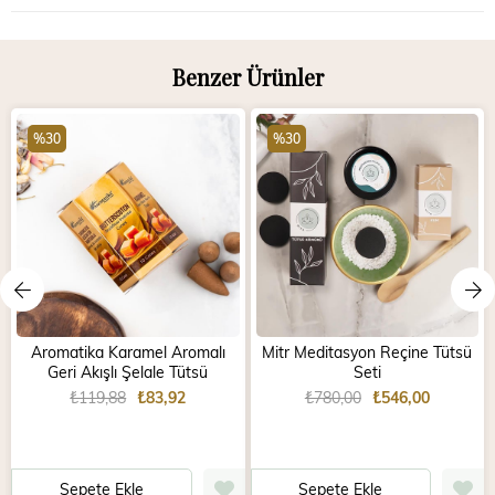
Benzer Ürünler
%30
%30
Aromatika Karamel Aromalı
Mitr Meditasyon Reçine Tütsü
Geri Akışlı Şelale Tütsü
Seti
₺119,88
₺83,92
₺780,00
₺546,00
Sepete Ekle
Sepete Ekle