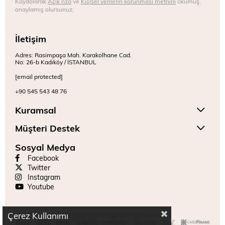
Kaydolarak
Açık rıza
ve
Kişisel verilerin korunması metnini
okumuş,
onaylamış olursunuz.
İletişim
Adres: Rasimpaşa Mah. Karakolhane Cad.
No: 26-b Kadıköy / İSTANBUL
[email protected]
+90 545 543 48 76
Kuramsal
Müşteri Destek
Sosyal Medya
Facebook
Twitter
Instagram
Youtube
Çerez Kullanımı
Copyright © 2024 Mitr. Tüm hakları saklıdır.