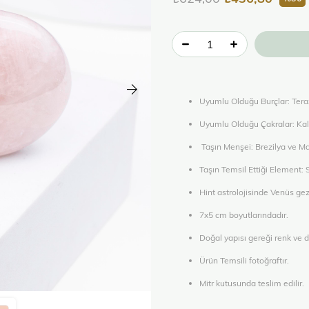
Uyumlu Olduğu Burçlar: Tera
Uyumlu Olduğu Çakralar: Kal
Taşın Menşei: Brezilya ve M
Taşın Temsil Ettiği Element:
Hint astrolojisinde Venüs g
7x5 cm boyutlarındadır.
Doğal yapısı gereği renk ve d
Ürün Temsili fotoğraftır.
Mitr kutusunda teslim edilir.