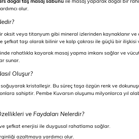
rs doğal taş masaj sabunu
ile masaj yaparak doğal bir rah
ardımcı olur.
edir?
mir oksit veya titanyum gibi mineral izlerinden kaynaklanır 
efkat taşı olarak bilinir ve kalp çakrası ile güçlü bir ilişkisi 
erinde rahatlıkla kayarak masaj yapma imkanı sağlar ve vücutt
ar sunar.
asıl Oluşur?
ğuyarak kristalleşir. Bu süreç taşa özgün renk ve dokunuşun
nlara sahiptir. Pembe Kuvarsın oluşumu milyonlarca yıl alabil
llikleri ve Faydaları Nelerdir?
e şefkat enerjisi ile duygusal rahatlama sağlar.
rginliği azaltmaya yardımcı olur.