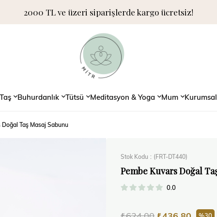
2000 TL ve üzeri siparişlerde kargo ücretsiz!
Taş
Buhurdanlık
Tütsü
Meditasyon & Yoga
Mum
Kurumsal
 Doğal Taş Masaj Sabunu
Stok Kodu
(FRT-DT440)
Pembe Kuvars Doğal Ta
0.0
₺624,00
₺436,80
30