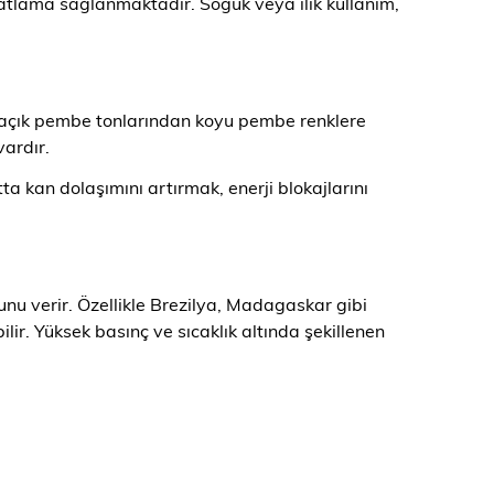
atlama sağlanmaktadır. Soğuk veya ılık kullanım,
ve açık pembe tonlarından koyu pembe renklere
vardır.
a kan dolaşımını artırmak, enerji blokajlarını
u verir. Özellikle Brezilya, Madagaskar gibi
ir. Yüksek basınç ve sıcaklık altında şekillenen