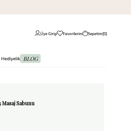
Üye Girişi
Favorilerim
Sepetim
0
BLOG
 Hediyelik
ş Masaj Sabunu