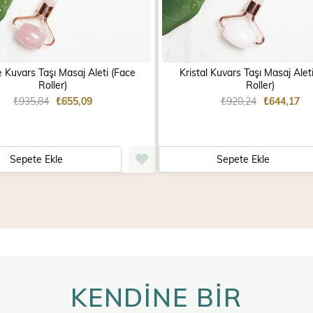
Kuvars Taşı Masaj Aleti (Face
Kristal Kuvars Taşı Masaj Alet
Roller)
Roller)
₺935,84
₺655,09
₺920,24
₺644,17
Sepete Ekle
Sepete Ekle
KENDİNE BİR