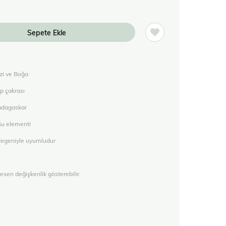
zi ve Boğa
p çakrası
adagaskar
 Su elementi
ezegeniyle uyumludur
esen değişkenlik gösterebilir.