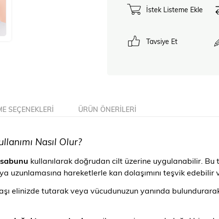
İstek Listeme Ekle
Tavsiye Et
E SEÇENEKLERI
ÜRÜN ÖNERILERI
lanımı Nasıl Olur?
 sabunu
kullanılarak doğrudan cilt üzerine uygulanabilir. Bu 
uzunlamasına hareketlerle kan dolaşımını teşvik edebilir ve e
şı elinizde tutarak veya vücudunuzun yanında bulundurarak 