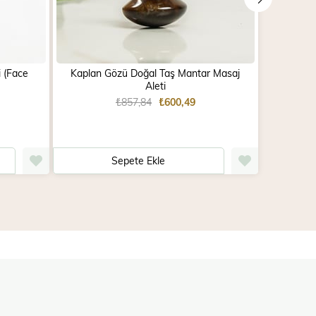
i (Face
Kaplan Gözü Doğal Taş Mantar Masaj
Aventuri
Aleti
₺857,84
₺600,49
Sepete Ekle