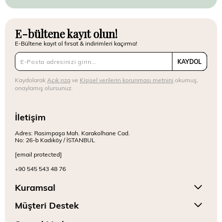
E-bültene kayıt olun!
E-Bültene kayıt ol fırsat & indirimleri kaçırma!
KAYDOL
Kaydolarak
Açık rıza
ve
Kişisel verilerin korunması metnini
okumuş,
onaylamış olursunuz.
İletişim
Adres: Rasimpaşa Mah. Karakolhane Cad.
No: 26-b Kadıköy / İSTANBUL
[email protected]
+90 545 543 48 76
Kuramsal
Müşteri Destek