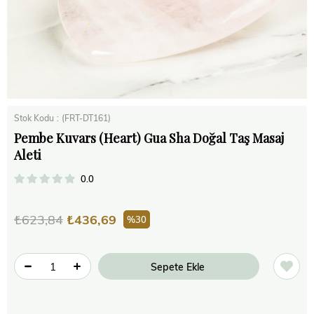
Stok Kodu
(FRT-DT161)
Pembe Kuvars (Heart) Gua Sha Doğal Taş Masaj
Aleti
0.0
₺623,84
₺436,69
30