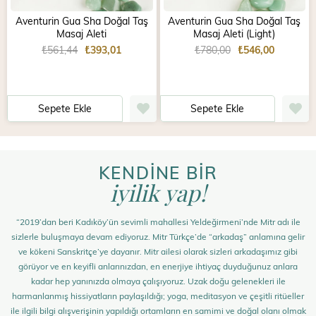
Aventurin Gua Sha Doğal Taş
Aventurin Gua Sha Doğal Taş
Masaj Aleti
Masaj Aleti (Light)
₺561,44
₺393,01
₺780,00
₺546,00
Sepete Ekle
Sepete Ekle
KENDİNE BİR
iyilik yap!
“2019’dan beri Kadıköy’ün sevimli mahallesi Yeldeğirmeni’nde Mitr adı ile
sizlerle buluşmaya devam ediyoruz. Mitr Türkçe’de “arkadaş” anlamına gelir
ve kökeni Sanskritçe’ye dayanır. Mitr ailesi olarak sizleri arkadaşımız gibi
görüyor ve en keyifli anlarınızdan, en enerjiye ihtiyaç duyduğunuz anlara
kadar hep yanınızda olmaya çalışıyoruz. Uzak doğu gelenekleri ile
harmanlanmış hissiyatların paylaşıldığı; yoga, meditasyon ve çeşitli ritüeller
ile ilgili bilgi alışverişinin yapıldığı ortamların en samimi ve doğal olanı olmak