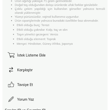
Ürün ağırlığı yaklaşık 71 gram gelmektedir.
Doğal taş olduğundan dolayı ürünlerde ufak farklar görülebilir.
Çoklu çekim yapıldığı için kullanılan görseller yalnızca temsili
olarak yüklenmiştir.
Yüzeyi pürüzsüzdür, vajinal kullanıma uygundur.
Ürün siparişlerinde yalnızca buradaki özellikler baz alınmalıdır.
Etkili olduğu burç: Terazi
Etkili olduğu çakralar: Kalp, taç ve alın
Taşın yönetici gezegeni: Venüs
Etkili olduğu element: Toprak
Menşei: Hindistan, Güney Afrika, Japonya
İstek Listeme Ekle
Karşılaştır
Tavsiye Et
Yorum Yaz