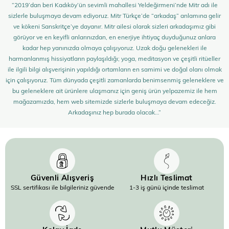
“2019’dan beri Kadıköy’ün sevimli mahallesi Yeldeğirmeni’nde Mitr adı ile
sizlerle buluşmaya devam ediyoruz. Mitr Türkçe’de “arkadaş” anlamına gelir
ve kökeni Sanskritçe’ye dayanır. Mitr ailesi olarak sizleri arkadaşımız gibi
görüyor ve en keyifli anlarınızdan, en enerjiye ihtiyaç duyduğunuz anlara
kadar hep yanınızda olmaya çalışıyoruz. Uzak doğu gelenekleri ile
harmanlanmış hissiyatların paylaşıldığı; yoga, meditasyon ve çeşitli ritüeller
ile ilgili bilgi alışverişinin yapıldığı ortamların en samimi ve doğal olanı olmak
için çalışıyoruz. Tüm dünyada çeşitli zamanlarda benimsenmiş geleneklere ve
bu geleneklere ait ürünlere ulaşmanız için geniş ürün yelpazemiz ile hem
mağazamızda, hem web sitemizde sizlerle buluşmaya devam edeceğiz.
Arkadaşınız hep burada olacak…”
Güvenli Alışveriş
Hızlı Teslimat
SSL sertifikası ile bilgileriniz güvende
1-3 iş günü içinde teslimat