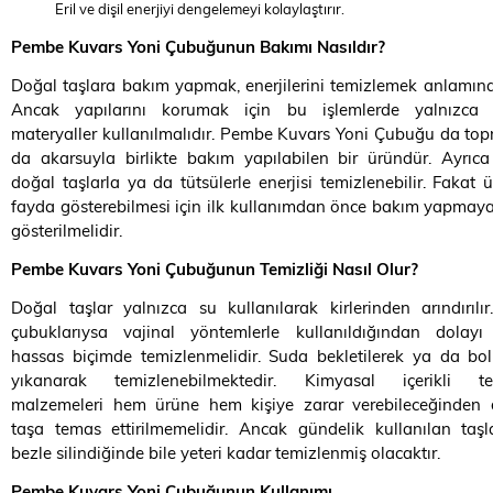
Eril ve dişil enerjiyi dengelemeyi kolaylaştırır.
Pembe Kuvars Yoni Çubuğunun Bakımı Nasıldır?
Doğal taşlara bakım yapmak, enerjilerini temizlemek anlamına 
Ancak yapılarını korumak için bu işlemlerde yalnızca 
materyaller kullanılmalıdır. Pembe Kuvars Yoni Çubuğu da top
da akarsuyla birlikte bakım yapılabilen bir üründür. Ayrıca
doğal taşlarla ya da tütsülerle enerjisi temizlenebilir. Fakat 
fayda gösterebilmesi için ilk kullanımdan önce bakım yapmay
gösterilmelidir.
Pembe Kuvars Yoni Çubuğunun Temizliği Nasıl Olur?
Doğal taşlar yalnızca su kullanılarak kirlerinden arındırılır
çubuklarıysa vajinal yöntemlerle kullanıldığından dolay
hassas biçimde temizlenmelidir. Suda bekletilerek ya da bo
yıkanarak temizlenebilmektedir. Kimyasal içerikli tem
malzemeleri hem ürüne hem kişiye zarar verebileceğinden 
taşa temas ettirilmemelidir. Ancak gündelik kullanılan taşl
bezle silindiğinde bile yeteri kadar temizlenmiş olacaktır.
Pembe Kuvars Yoni Çubuğunun
Kullanımı