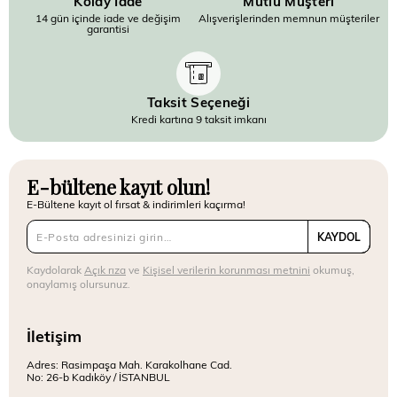
Kolay İade
Mutlu Müşteri
14 gün içinde iade ve değişim
Alışverişlerinden memnun müşteriler
garantisi
Taksit Seçeneği
Kredi kartına 9 taksit imkanı
E-bültene kayıt olun!
E-Bültene kayıt ol fırsat & indirimleri kaçırma!
KAYDOL
Kaydolarak
Açık rıza
ve
Kişisel verilerin korunması metnini
okumuş,
onaylamış olursunuz.
İletişim
Adres: Rasimpaşa Mah. Karakolhane Cad.
No: 26-b Kadıköy / İSTANBUL