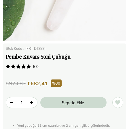
Stok Kodu
(FRT-DT282)
Pembe Kuvars Yoni Çubuğu
5.0
₺974,87
₺682,41
30
Yoni çubuğu 11 cm uzunluk ve 2 cm genişlik ölçülerindedir.