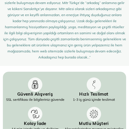
sizlerle buluşmaya devam ediyoruz. Mitr Türkçe’de “arkadaş” anlamına gelir
ve kökeni Sanskritçe’ye dayanır. Mitr ailesi olarak sizleri arkadaşımız gibi
görüyor ve en keyifli anlarınızdan, en enerjiye ihtiyaç duyduğunuz anlara
kadar hep yanınızda olmaya çalışıyoruz. Uzak doğu gelenekleri ile
harmanlanmış hissiyatların paylaşıldığı; yoga, meditasyon ve çeşitli ritüeller
ile ilgili bilgi alışverişinin yapıldığı ortamların en samimi ve doğal olanı olmak
için çalışıyoruz. Tüm dünyada çeşitli zamanlarda benimsenmiş geleneklere ve
bu geleneklere ait ürünlere ulaşmanız için geniş ürün yelpazemiz ile hem
mağazamızda, hem web sitemizde sizlerle buluşmaya devam edeceğiz.
Arkadaşınız hep burada olacak…”
Güvenli Alışveriş
Hızlı Teslimat
SSL sertifikası ile bilgileriniz güvende
1-3 iş günü içinde teslimat
Kolay İade
Mutlu Müşteri
14 gün içinde iade ve değişim
Alışverişlerinden memnun müşteriler