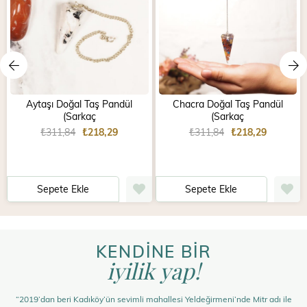
Aytaşı Doğal Taş Pandül
Chacra Doğal Taş Pandül
(Sarkaç
(Sarkaç
₺311,84
₺218,29
₺311,84
₺218,29
Sepete Ekle
Sepete Ekle
KENDİNE BİR
iyilik yap!
“2019’dan beri Kadıköy’ün sevimli mahallesi Yeldeğirmeni’nde Mitr adı ile