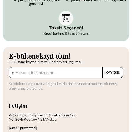
garantisi
Taksit Seçeneği
Kredi kartına 9 taksit imkanı
E-bültene kayıt olun!
E-Bültene kayıt ol fırsat & indirimleri kaçırma!
KAYDOL
Kaydolarak
Açık rıza
ve
Kişisel verilerin korunması metnini
okumuş,
onaylamış olursunuz.
İletişim
Adres: Rasimpaşa Mah. Karakolhane Cad.
No: 26-b Kadıköy / İSTANBUL
[email protected]