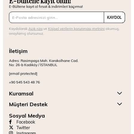
E-bültene kayıt olun!
E-Bültene kayıt ol fırsat & indirimleri kaçırma!
KAYDOL
Kaydolarak
Açık rıza
ve
Kişisel verilerin korunması metnini
okumuş,
onaylamış olursunuz.
İletişim
Adres: Rasimpaşa Mah. Karakolhane Cad.
No: 26-b Kadıköy / İSTANBUL
[email protected]
+90 545 543 48 76
Kuramsal
Müşteri Destek
Sosyal Medya
Facebook
Twitter
Instagram