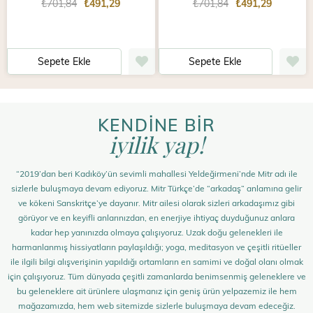
₺701,84
₺491,29
₺701,84
₺491,29
Sepete Ekle
Sepete Ekle
KENDİNE BİR
iyilik yap!
“2019’dan beri Kadıköy’ün sevimli mahallesi Yeldeğirmeni’nde Mitr adı ile
sizlerle buluşmaya devam ediyoruz. Mitr Türkçe’de “arkadaş” anlamına gelir
ve kökeni Sanskritçe’ye dayanır. Mitr ailesi olarak sizleri arkadaşımız gibi
görüyor ve en keyifli anlarınızdan, en enerjiye ihtiyaç duyduğunuz anlara
kadar hep yanınızda olmaya çalışıyoruz. Uzak doğu gelenekleri ile
harmanlanmış hissiyatların paylaşıldığı; yoga, meditasyon ve çeşitli ritüeller
ile ilgili bilgi alışverişinin yapıldığı ortamların en samimi ve doğal olanı olmak
için çalışıyoruz. Tüm dünyada çeşitli zamanlarda benimsenmiş geleneklere ve
bu geleneklere ait ürünlere ulaşmanız için geniş ürün yelpazemiz ile hem
mağazamızda, hem web sitemizde sizlerle buluşmaya devam edeceğiz.