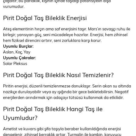
çoğaltır; bu parlaklık, kişinin içinde taşıdığı potansiyelin dışa
vurumudur.
Pirit Doğal Taş Bileklik Enerjisi
Ateş elementinin hırçın ama saf enerjisini taşır. Mars’ın savaşçı ruhu ile
birleşir; yansıyan güç, seni mücadeleye hazırlar. Enerjisi, hem zihinsel
hem fiziksel direncini artırır, seni zorluklara karşı korur.
Uyumlu Burçlar:
Aslan, Koç, Yay
Uyumlu Çakralar:
Solar Pleksus
Pirit Doğal Taş Bileklik Nasıl Temizlenir?
Piritin enerjisi, düzenli temizlenmezse donuklaşır. Serin akan su altında
nazikçe durulayabilir veya ay ışığında bir gece bekletebilirsin. Negatif
enerjilerden arındırmak için adaçayı tütsüsü kullanmak da etkilidir.
Pirit Doğal Taş Bileklik Hangi Taş ile
Uyumludur?
Ametist ve kuvars gibi şifa taşıyla beraber kullanıldığında enerjisi
dengelenir, zihinsel berraklık artar. Turmalin ile kombin, koruyucu