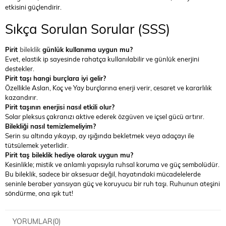
etkisini güçlendirir.
Sıkça Sorulan Sorular (SSS)
Pirit
bileklik
günlük kullanıma uygun mu?
Evet, elastik ip sayesinde rahatça kullanılabilir ve günlük enerjini
destekler.
Pirit taşı hangi burçlara iyi gelir?
Özellikle Aslan, Koç ve Yay burçlarına enerji verir, cesaret ve kararlılık
kazandırır.
Pirit taşının enerjisi nasıl etkili olur?
Solar pleksus çakranızı aktive ederek özgüven ve içsel gücü artırır.
Bilekliği nasıl temizlemeliyim?
Serin su altında yıkayıp, ay ışığında bekletmek veya adaçayı ile
tütsülemek yeterlidir.
Pirit taş bileklik hediye olarak uygun mu?
Kesinlikle; mistik ve anlamlı yapısıyla ruhsal koruma ve güç sembolüdür.
Bu bileklik, sadece bir aksesuar değil, hayatındaki mücadelelerde
seninle beraber yansıyan güç ve koruyucu bir ruh taşı. Ruhunun ateşini
söndürme, ona ışık tut!
YORUMLAR
(0)