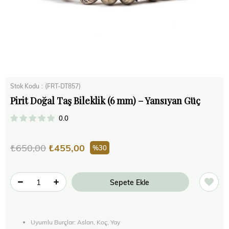
Stok Kodu
(FRT-DT857)
Pirit Doğal Taş Bileklik (6 mm) – Yansıyan Güç
0.0
₺650,00
₺455,00
30
Uyumlu Burçlar: Aslan, Koç, Yay