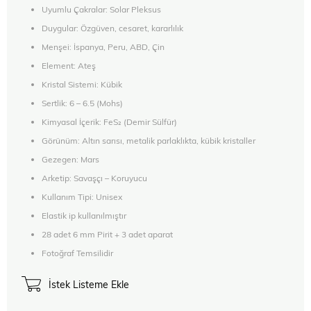
Uyumlu Çakralar: Solar Pleksus
Duygular: Özgüven, cesaret, kararlılık
Menşei: İspanya, Peru, ABD, Çin
Element: Ateş
Kristal Sistemi: Kübik
Sertlik: 6 – 6.5 (Mohs)
Kimyasal İçerik: FeS₂ (Demir Sülfür)
Görünüm: Altın sarısı, metalik parlaklıkta, kübik kristaller
Gezegen: Mars
Arketip: Savaşçı – Koruyucu
Kullanım Tipi: Unisex
Elastik ip kullanılmıştır
28 adet 6 mm Pirit + 3 adet aparat
Fotoğraf Temsilidir
İstek Listeme Ekle