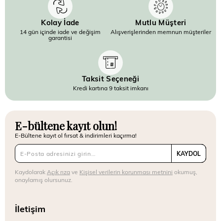
Kolay İade
Mutlu Müşteri
14 gün içinde iade ve değişim
Alışverişlerinden memnun müşteriler
garantisi
Taksit Seçeneği
Kredi kartına 9 taksit imkanı
E-bültene kayıt olun!
E-Bültene kayıt ol fırsat & indirimleri kaçırma!
KAYDOL
Kaydolarak
Açık rıza
ve
Kişisel verilerin korunması metnini
okumuş,
onaylamış olursunuz.
İletişim