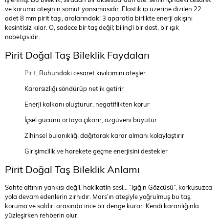
ve koruma ateşinin somut yansımasıdır. Elastik ip üzerine dizilen 22
adet 8 mm pirit taşı, aralarındaki 3 aparatla birlikte enerji akışını
kesintisiz kılar. O, sadece bir taş değil; bilinçli bir dost, bir ışık
nöbetçisidir.
Pirit Doğal Taş Bileklik Faydaları
Pirit
, Ruhundaki cesaret kıvılcımını ateşler
Kararsızlığı söndürüp netlik getirir
Enerji kalkanı oluşturur, negatiflikten korur
İçsel gücünü ortaya çıkarır, özgüveni büyütür
Zihinsel bulanıklığı dağıtarak karar almanı kolaylaştırır
Girişimcilik ve harekete geçme enerjisini destekler
Pirit Doğal Taş Bileklik Anlamı
Sahte altının yankısı değil, hakikatin sesi… “Işığın Gözcüsü”, korkusuzca
yola devam edenlerin zırhıdır. Mars’ın ateşiyle yoğrulmuş bu taş,
koruma ve saldırı arasında ince bir denge kurar. Kendi karanlığınla
yüzleşirken rehberin olur.