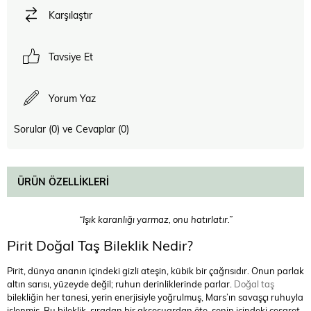
Karşılaştır
Tavsiye Et
Yorum Yaz
Sorular (0) ve Cevaplar (0)
ÜRÜN ÖZELLIKLERI
“Işık karanlığı yarmaz, onu hatırlatır.”
Pirit Doğal Taş Bileklik Nedir?
Pirit, dünya ananın içindeki gizli ateşin, kübik bir çağrısıdır. Onun parlak
altın sarısı, yüzeyde değil; ruhun derinliklerinde parlar.
Doğal taş
bilekliğin her tanesi, yerin enerjisiyle yoğrulmuş, Mars’ın savaşçı ruhuyla
işlenmiş. Bu bileklik, sıradan bir aksesuardan öte, senin içindeki cesaret