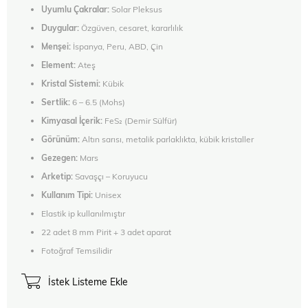
Uyumlu Çakralar:
Solar Pleksus
Duygular:
Özgüven, cesaret, kararlılık
Menşei:
İspanya, Peru, ABD, Çin
Element:
Ateş
Kristal Sistemi:
Kübik
Sertlik:
6 – 6.5 (Mohs)
Kimyasal İçerik:
FeS₂ (Demir Sülfür)
Görünüm:
Altın sarısı, metalik parlaklıkta, kübik kristaller
Gezegen:
Mars
Arketip:
Savaşçı – Koruyucu
Kullanım Tipi:
Unisex
Elastik ip kullanılmıştır
22 adet 8 mm Pirit + 3 adet aparat
Fotoğraf Temsilidir
İstek Listeme Ekle