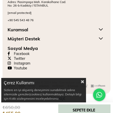
Adres: Rasimpaşa Mah. Karakolhane Cad.
No: 26-b Kadıköy / İSTANBUL
[email protected]
+90 545 543 48 76
Kuramsal
Müşteri Destek
Sosyal Medya
Facebook
Twitter
Instagram
Youtube
Çerez Kullanımı
Copyright © 2024 Mitr. Tüm hakları saklıdır.
Sizlere en iyi alışveriş deneyimini sunabilmek adına
sitemizde çerezler(cookies) kullanmaktayız. Detaylı bilgi
için Kvkk sözleşmesini inceleyebilirsiniz.
₺650,00
₺455,00