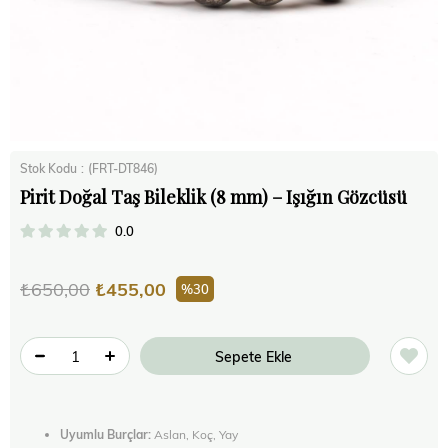
Stok Kodu
(FRT-DT846)
Pirit Doğal Taş Bileklik (8 mm) – Işığın Gözcüsü
0.0
₺650,00
₺455,00
30
Uyumlu Burçlar:
Aslan, Koç, Yay