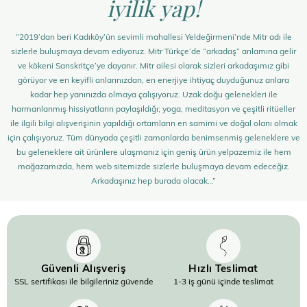
iyilik yap!
“2019’dan beri Kadıköy’ün sevimli mahallesi Yeldeğirmeni’nde Mitr adı ile
sizlerle buluşmaya devam ediyoruz. Mitr Türkçe’de “arkadaş” anlamına gelir
ve kökeni Sanskritçe’ye dayanır. Mitr ailesi olarak sizleri arkadaşımız gibi
görüyor ve en keyifli anlarınızdan, en enerjiye ihtiyaç duyduğunuz anlara
kadar hep yanınızda olmaya çalışıyoruz. Uzak doğu gelenekleri ile
harmanlanmış hissiyatların paylaşıldığı; yoga, meditasyon ve çeşitli ritüeller
ile ilgili bilgi alışverişinin yapıldığı ortamların en samimi ve doğal olanı olmak
için çalışıyoruz. Tüm dünyada çeşitli zamanlarda benimsenmiş geleneklere ve
bu geleneklere ait ürünlere ulaşmanız için geniş ürün yelpazemiz ile hem
mağazamızda, hem web sitemizde sizlerle buluşmaya devam edeceğiz.
Arkadaşınız hep burada olacak…”
Güvenli Alışveriş
Hızlı Teslimat
SSL sertifikası ile bilgileriniz güvende
1-3 iş günü içinde teslimat