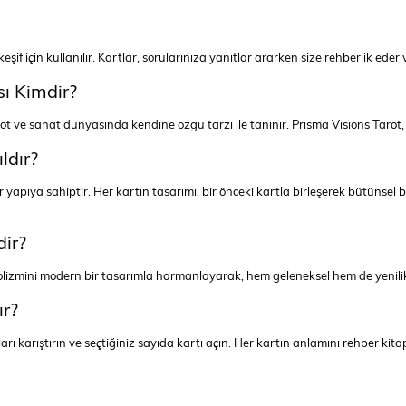
el keşif için kullanılır. Kartlar, sorularınıza yanıtlar ararken size rehberlik ed
sı Kimdir?
rot ve sanat dünyasında kendine özgü tarzı ile tanınır. Prisma Visions Tarot
ldır?
ir yapıya sahiptir. Her kartın tasarımı, bir önceki kartla birleşerek bütünsel
dir?
olizmini modern bir tasarımla harmanlayarak, hem geleneksel hem de yenilik
ır?
arı karıştırın ve seçtiğiniz sayıda kartı açın. Her kartın anlamını rehber kita