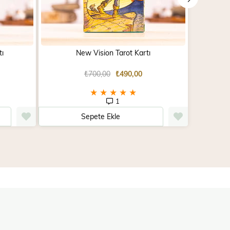
tı
New Vision Tarot Kartı
₺700,00
₺490,00
★
★
★
★
★
1
Sepete Ekle