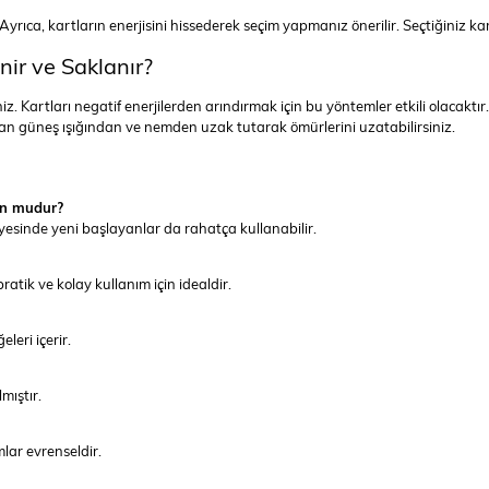
 Ayrıca, kartların enerjisini hissederek seçim yapmanız önerilir. Seçtiğiniz kar
nir ve Saklanır?
iz. Kartları negatif enerjilerden arındırmak için bu yöntemler etkili olacaktı
an güneş ışığından ve nemden uzak tutarak ömürlerini uzatabilirsiniz.
gun mudur?
ayesinde yeni başlayanlar da rahatça kullanabilir.
atik ve kolay kullanım için idealdir.
leri içerir.
mıştır.
lar evrenseldir.