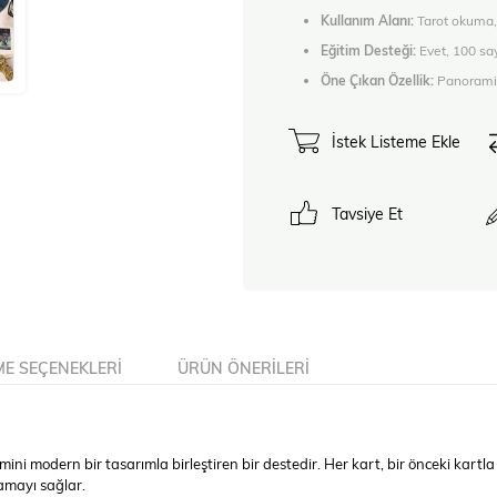
Kullanım Alanı:
Tarot okuma, 
Eğitim Desteği:
Evet, 100 say
Öne Çıkan Özellik:
Panoramik 
İstek Listeme Ekle
Tavsiye Et
E SEÇENEKLERI
ÜRÜN ÖNERILERI
ini modern bir tasarımla birleştiren bir destedir. Her kart, bir önceki kar
amayı sağlar.