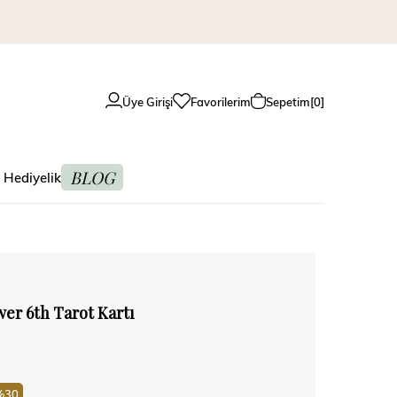
Üye Girişi
Favorilerim
Sepetim
0
BLOG
 Hediyelik
wer 6th Tarot Kartı
30