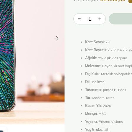
Kart Sayısı:
79
Kart Boyutu:
2.75" x 4.75" (
Ağırlık:
Yaklaşık 220 gram
Malzeme:
Dayanıklı mat kapl
Dış Kutu:
Metalik holografik d
Dil:
İngilizce
Tasarımcı:
James R. Eads
Tür:
Modern Tarot
Basım Yılı:
2020
Menşei:
ABD
Yayıncı:
Prisma Visions
Yaş Grubu:
18+