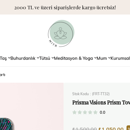
2000 TL ve üzeri siparişlerde kargo ücretsiz!
Taş
Buhurdanlık
Tütsü
Meditasyon & Yoga
Mum
Kurumsal
artı
Stok Kodu
(FRT-TT32)
Prisma Visions Prism To
0.0
₺1.500,00
₺1.050,00