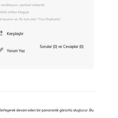
meditasyon, spiritüel rehberlik
falık rehber kitapçık
tasarım ve 79. kart olan "Tiny Elephants"
Karşılaştır
Sorular (0) ve Cevaplar (0)
Yorum Yaz
tla birleşerek devam eden bir panoramik görüntü oluşturur. Bu