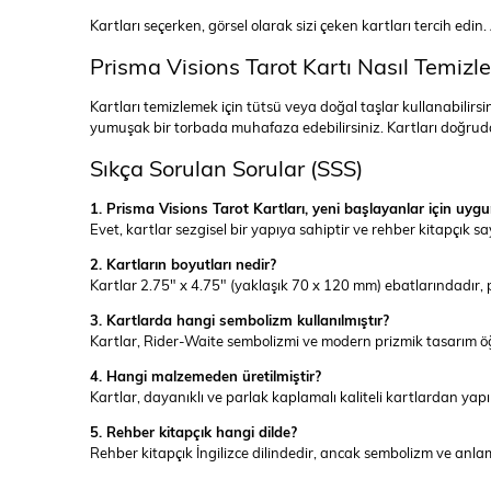
Kartları seçerken, görsel olarak sizi çeken kartları tercih edin.
Prisma Visions Tarot Kartı Nasıl Temizle
Kartları temizlemek için tütsü veya doğal taşlar kullanabilirsin
yumuşak bir torbada muhafaza edebilirsiniz. Kartları doğrud
Sıkça Sorulan Sorular (SSS)
1. Prisma Visions Tarot Kartları, yeni başlayanlar için uy
Evet, kartlar sezgisel bir yapıya sahiptir ve rehber kitapçık s
2. Kartların boyutları nedir?
Kartlar 2.75" x 4.75" (yaklaşık 70 x 120 mm) ebatlarındadır, pr
3. Kartlarda hangi sembolizm kullanılmıştır?
Kartlar, Rider-Waite sembolizmi ve modern prizmik tasarım öğe
4. Hangi malzemeden üretilmiştir?
Kartlar, dayanıklı ve parlak kaplamalı kaliteli kartlardan yapıl
5. Rehber kitapçık hangi dilde?
Rehber kitapçık İngilizce dilindedir, ancak sembolizm ve anlam