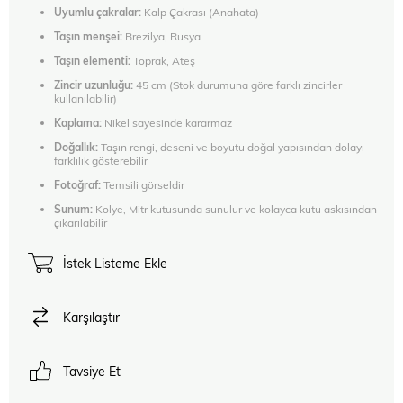
Uyumlu çakralar:
Kalp Çakrası (Anahata)
Taşın menşei:
Brezilya, Rusya
Taşın elementi:
Toprak, Ateş
Zincir uzunluğu:
45 cm (Stok durumuna göre farklı zincirler
kullanılabilir)
Kaplama:
Nikel sayesinde kararmaz
Doğallık:
Taşın rengi, deseni ve boyutu doğal yapısından dolayı
farklılık gösterebilir
Fotoğraf:
Temsili görseldir
Sunum:
Kolye, Mitr kutusunda sunulur ve kolayca kutu askısından
çıkarılabilir
İstek Listeme Ekle
Karşılaştır
Tavsiye Et