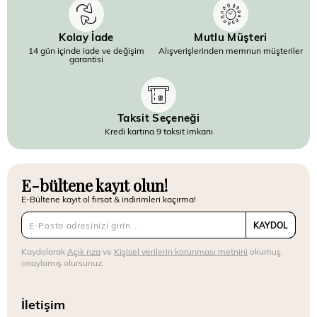
Kolay İade
Mutlu Müşteri
14 gün içinde iade ve değişim
Alışverişlerinden memnun müşteriler
garantisi
Taksit Seçeneği
Kredi kartına 9 taksit imkanı
E-bültene kayıt olun!
E-Bültene kayıt ol fırsat & indirimleri kaçırma!
KAYDOL
Kaydolarak
Açık rıza
ve
Kişisel verilerin korunması metnini
okumuş,
onaylamış olursunuz.
İletişim