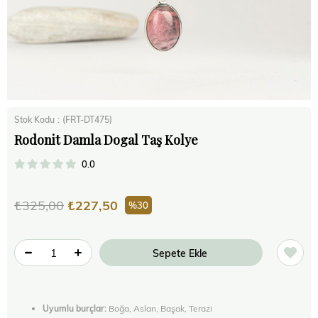
Stok Kodu
(FRT-DT475)
Rodonit Damla Dogal Taş Kolye
0.0
₺325,00
₺227,50
30
Uyumlu burçlar:
Boğa, Aslan, Başak, Terazi