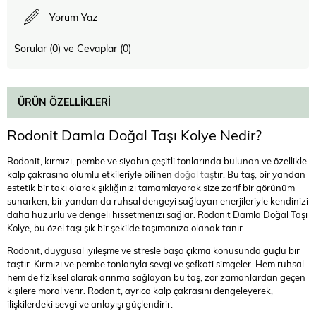
Yorum Yaz
Sorular (0) ve Cevaplar (0)
ÜRÜN ÖZELLIKLERI
Rodonit Damla Doğal Taşı Kolye Nedir?
Rodonit, kırmızı, pembe ve siyahın çeşitli tonlarında bulunan ve özellikle
kalp çakrasına olumlu etkileriyle bilinen
doğal taş
tır. Bu taş, bir yandan
estetik bir takı olarak şıklığınızı tamamlayarak size zarif bir görünüm
sunarken, bir yandan da ruhsal dengeyi sağlayan enerjileriyle kendinizi
daha huzurlu ve dengeli hissetmenizi sağlar. Rodonit Damla Doğal Taşı
Kolye, bu özel taşı şık bir şekilde taşımanıza olanak tanır.
Rodonit, duygusal iyileşme ve stresle başa çıkma konusunda güçlü bir
taştır. Kırmızı ve pembe tonlarıyla sevgi ve şefkati simgeler. Hem ruhsal
hem de fiziksel olarak arınma sağlayan bu taş, zor zamanlardan geçen
kişilere moral verir. Rodonit, ayrıca kalp çakrasını dengeleyerek,
ilişkilerdeki sevgi ve anlayışı güçlendirir.