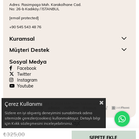
Adres: Rasimpaşa Mah. Karakolhane Cad.
No: 26-b Kadıköy / İSTANBUL
[email protected]
+90 545 543 48 76
Kuramsal
Müşteri Destek
Sosyal Medya
Facebook
Twitter
Instagram
Youtube
Çerez Kullanımı
Copyright © 2024 Mitr. Tüm hakları saklıdır.
Sizlere en iyi alışveriş deneyimini sunabilmek adına
sitemizde çerezler(cookies) kullanmaktayız. Detaylı bilgi
için Kvkk sözleşmesini inceleyebilirsiniz.
₺325,00