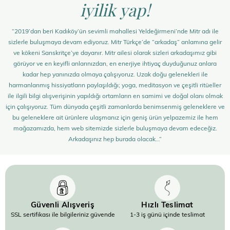
iyilik yap!
“2019’dan beri Kadıköy’ün sevimli mahallesi Yeldeğirmeni’nde Mitr adı ile
sizlerle buluşmaya devam ediyoruz. Mitr Türkçe’de “arkadaş” anlamına gelir
ve kökeni Sanskritçe’ye dayanır. Mitr ailesi olarak sizleri arkadaşımız gibi
görüyor ve en keyifli anlarınızdan, en enerjiye ihtiyaç duyduğunuz anlara
kadar hep yanınızda olmaya çalışıyoruz. Uzak doğu gelenekleri ile
harmanlanmış hissiyatların paylaşıldığı; yoga, meditasyon ve çeşitli ritüeller
ile ilgili bilgi alışverişinin yapıldığı ortamların en samimi ve doğal olanı olmak
için çalışıyoruz. Tüm dünyada çeşitli zamanlarda benimsenmiş geleneklere ve
bu geleneklere ait ürünlere ulaşmanız için geniş ürün yelpazemiz ile hem
mağazamızda, hem web sitemizde sizlerle buluşmaya devam edeceğiz.
Arkadaşınız hep burada olacak…”
Güvenli Alışveriş
Hızlı Teslimat
SSL sertifikası ile bilgileriniz güvende
1-3 iş günü içinde teslimat