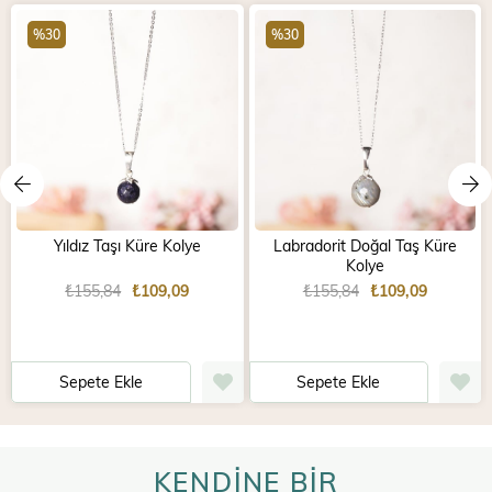
%30
%30
Yıldız Taşı Küre Kolye
Labradorit Doğal Taş Küre
Kolye
₺155,84
₺109,09
₺155,84
₺109,09
Sepete Ekle
Sepete Ekle
KENDİNE BİR