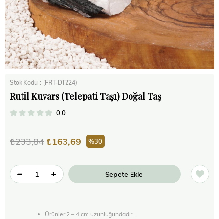
Stok Kodu
(FRT-DT224)
Rutil Kuvars (Telepati Taşı) Doğal Taş
0.0
₺233,84
₺163,69
30
Ürünler 2 – 4 cm uzunluğundadır.