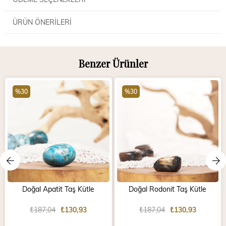
ÜRÜN ÖNERILERI
Benzer Ürünler
%30
%30
Doğal Apatit Taş Kütle
Doğal Rodonit Taş Kütle
₺187,04
₺130,93
₺187,04
₺130,93