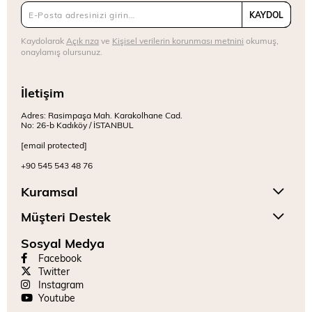
KAYDOL
Kaydolarak
Açık rıza
ve
Kişisel verilerin korunması metnini
okumuş,
onaylamış olursunuz.
İletişim
Adres: Rasimpaşa Mah. Karakolhane Cad.
No: 26-b Kadıköy / İSTANBUL
[email protected]
+90 545 543 48 76
Kuramsal
Müşteri Destek
Sosyal Medya
Facebook
Twitter
Instagram
Youtube