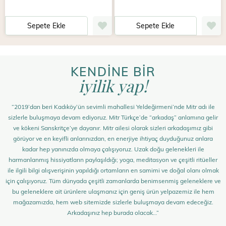
Sepete Ekle
Sepete Ekle
KENDİNE BİR
iyilik yap!
“2019’dan beri Kadıköy’ün sevimli mahallesi Yeldeğirmeni’nde Mitr adı ile
sizlerle buluşmaya devam ediyoruz. Mitr Türkçe’de “arkadaş” anlamına gelir
ve kökeni Sanskritçe’ye dayanır. Mitr ailesi olarak sizleri arkadaşımız gibi
görüyor ve en keyifli anlarınızdan, en enerjiye ihtiyaç duyduğunuz anlara
kadar hep yanınızda olmaya çalışıyoruz. Uzak doğu gelenekleri ile
harmanlanmış hissiyatların paylaşıldığı; yoga, meditasyon ve çeşitli ritüeller
ile ilgili bilgi alışverişinin yapıldığı ortamların en samimi ve doğal olanı olmak
için çalışıyoruz. Tüm dünyada çeşitli zamanlarda benimsenmiş geleneklere ve
bu geleneklere ait ürünlere ulaşmanız için geniş ürün yelpazemiz ile hem
mağazamızda, hem web sitemizde sizlerle buluşmaya devam edeceğiz.
Arkadaşınız hep burada olacak…”