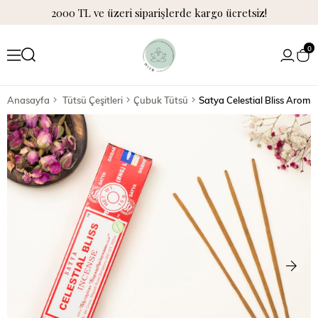
2000 TL ve üzeri siparişlerde kargo ücretsiz!
0
Anasayfa
Tütsü Çeşitleri
Çubuk Tütsü
Satya Celestial Bliss Arom