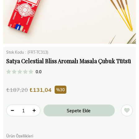
Stok Kodu
(FRT-TC313)
Satya Celestial Bliss Aromalı Masala Çubuk Tütsü
0.0
₺187,20
₺131,04
30
Ürün Özellikleri