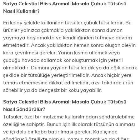
Satya Celestial Bliss Aromalı Masala Çubuk Tütsü
sü
Nasıl Kullanılır?
En kolay şekilde kullanılan tütsüler çubuk tütsülerdir. Bu
ürünler yalnızca çakmakla yakıldıktan sonra duman
yaymaya başlamakta ve kendiliğinden tütmeye devam
etmektedir. Ancak yakıldıktan hemen sonra oluşan alevin
kora çevrilmesi gerekir. Yanan kısma üflemek veya
çubuğu havada sallamak kor oluşturmak için yeterli
olmaktadır. Dumanı yayılan tütsüler dik ya da eğik olacak
şekilde bir tütsülüğe yerleştirilmelidir. Ancak hiçbir yere
temas etmemesine dikkat edilmelidir, aksi takdirde ürün
sönebilir ya da dengesiz bir koku yayabilir.
Satya Celestial Bliss Aromalı Masala Çubuk Tütsü
sü
Nasıl Söndürülür?
Tütsüler, özel bir malzeme kullanılmadan söndürülebilme
özelliğine sahiptir. Bunun için ilk olarak tütsünün alınması
ve içi dolu bir kaba batırılması gerekir. Kap içinde
söndürücü özellikte olan su, çamur, toprak ya da diğer