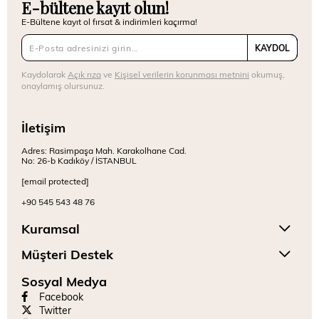
E-bültene kayıt olun!
E-Bültene kayıt ol fırsat & indirimleri kaçırma!
KAYDOL
Kaydolarak
Açık rıza
ve
Kişisel verilerin korunması metnini
okumuş,
onaylamış olursunuz.
İletişim
Adres: Rasimpaşa Mah. Karakolhane Cad.
No: 26-b Kadıköy / İSTANBUL
[email protected]
+90 545 543 48 76
Kuramsal
Müşteri Destek
Sosyal Medya
Facebook
Twitter