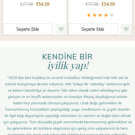
₺77,98
₺54,59
₺77,98
₺54,59
★
★
★
★
★
Sepete Ekle
Sepete Ekle
KENDİNE BİR
iyilik yap!
“2019’dan beri Kadıköy’ün sevimli mahallesi Yeldeğirmeni’nde Mitr adı ile
sizlerle buluşmaya devam ediyoruz. Mitr Türkçe’de “arkadaş” anlamına gelir
ve kökeni Sanskritçe’ye dayanır. Mitr ailesi olarak sizleri arkadaşımız gibi
görüyor ve en keyifli anlarınızdan, en enerjiye ihtiyaç duyduğunuz anlara
kadar hep yanınızda olmaya çalışıyoruz. Uzak doğu gelenekleri ile
harmanlanmış hissiyatların paylaşıldığı; yoga, meditasyon ve çeşitli ritüeller
ile ilgili bilgi alışverişinin yapıldığı ortamların en samimi ve doğal olanı olmak
için çalışıyoruz. Tüm dünyada çeşitli zamanlarda benimsenmiş geleneklere ve
bu geleneklere ait ürünlere ulaşmanız için geniş ürün yelpazemiz ile hem
mağazamızda, hem web sitemizde sizlerle buluşmaya devam edeceğiz.