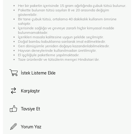
Her bir paketin içerisinde 15 gram ağırlığında çubuk tütsü bulunur.
Pakette bulunan tütsü sayıları 8 ve 20 arasında değişim
gösterebilir.
Bir tane çubuk tütsü, ortalama 40 dakikalık kullanım ömrüne
sahiptir.
İçerisinde sağlığa ve çevreye zararlı hiçbir kimyasal madde
bulunmamaktadır.
İçerikleri masala kalitesine uygun şekilde seçilmiştir.
Doğal bambu kabuklarına sarılarak imal edilmektedir.
Geri dönüşümle yeniden doğaya kazandırılabilmektedir.
Hayvan deneylerinde kullanılmadan üretilmiştir.
El işçiliğiyle paketleme yapılmaktadır.
Taze ürünlerdir ve tütsülerin menşei Hindistan’dır.
İstek Listeme Ekle
Karşılaştır
Tavsiye Et
Yorum Yaz