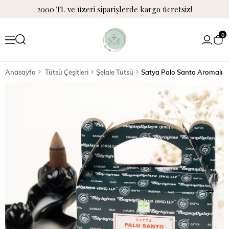
2000 TL ve üzeri siparişlerde kargo ücretsiz!
0
Anasayfa
Tütsü Çeşitleri
Şelale Tütsü