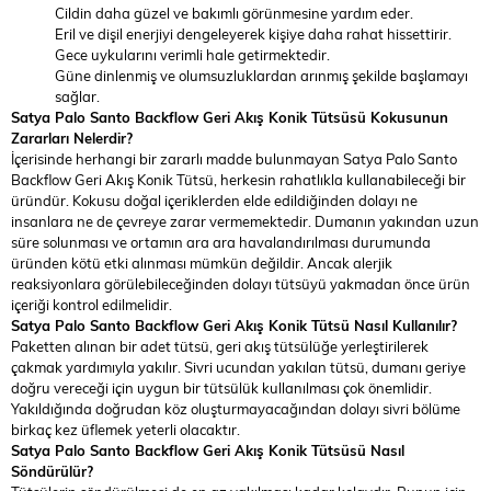
Cildin daha güzel ve bakımlı görünmesine yardım eder.
Eril ve dişil enerjiyi dengeleyerek kişiye daha rahat hissettirir.
Gece uykularını verimli hale getirmektedir.
Güne dinlenmiş ve olumsuzluklardan arınmış şekilde başlamayı
sağlar.
Satya Palo Santo Backflow Geri Akış Konik Tütsüsü Kokusunun
Zararları Nelerdir?
İçerisinde herhangi bir zararlı madde bulunmayan Satya Palo Santo
Backflow Geri Akış Konik Tütsü, herkesin rahatlıkla kullanabileceği bir
üründür. Kokusu doğal içeriklerden elde edildiğinden dolayı ne
insanlara ne de çevreye zarar vermemektedir. Dumanın yakından uzun
süre solunması ve ortamın ara ara havalandırılması durumunda
üründen kötü etki alınması mümkün değildir. Ancak alerjik
reaksiyonlara görülebileceğinden dolayı tütsüyü yakmadan önce ürün
içeriği kontrol edilmelidir.
Satya Palo Santo Backflow Geri Akış Konik Tütsü Nasıl Kullanılır?
Paketten alınan bir adet tütsü, geri akış tütsülüğe yerleştirilerek
çakmak yardımıyla yakılır. Sivri ucundan yakılan tütsü, dumanı geriye
doğru vereceği için uygun bir tütsülük kullanılması çok önemlidir.
Yakıldığında doğrudan köz oluşturmayacağından dolayı sivri bölüme
birkaç kez üflemek yeterli olacaktır.
Satya Palo Santo Backflow Geri Akış Konik Tütsüsü Nasıl
Söndürülür?