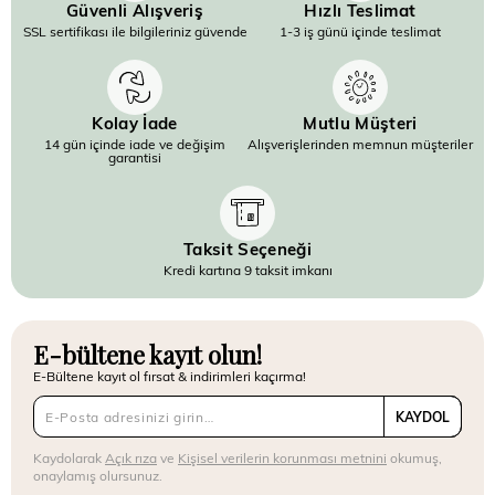
Güvenli Alışveriş
Hızlı Teslimat
SSL sertifikası ile bilgileriniz güvende
1-3 iş günü içinde teslimat
Kolay İade
Mutlu Müşteri
14 gün içinde iade ve değişim
Alışverişlerinden memnun müşteriler
garantisi
Taksit Seçeneği
Kredi kartına 9 taksit imkanı
E-bültene kayıt olun!
E-Bültene kayıt ol fırsat & indirimleri kaçırma!
KAYDOL
Kaydolarak
Açık rıza
ve
Kişisel verilerin korunması metnini
okumuş,
onaylamış olursunuz.