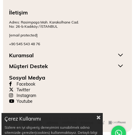
İletişim
Adres: Rasimpaşa Mah. Karakolhane Cad.
No: 26-b Kadıköy / İSTANBUL
[email protected]
+90 545 543 48 76
Kuramsal
Müşteri Destek
Sosyal Medya
Facebook
Twitter
Instagram
Youtube
Çerez Kullanımı
Copyright © 2024 Mitr. Tüm hakları saklıdır.
Sizlere en iyi alışveriş deneyimini sunabilmek adına
sitemizde çerezler(cookies) kullanmaktayız. Detaylı bilgi