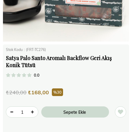
Stok Kodu
(FRT-TC276)
Satya Palo Santo Aromalı Backflow Geri Akış
Konik Tütsü
0.0
₺240,00
₺168,00
30