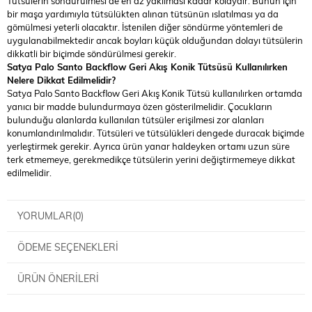
Tütsülerin söndürülmesi de en az yakılması kadar kolaydır. Bunun için
bir maşa yardımıyla tütsülükten alınan tütsünün ıslatılması ya da
gömülmesi yeterli olacaktır. İstenilen diğer söndürme yöntemleri de
uygulanabilmektedir ancak boyları küçük olduğundan dolayı tütsülerin
dikkatli bir biçimde söndürülmesi gerekir.
Satya Palo Santo Backflow Geri Akış Konik Tütsüsü Kullanılırken
Nelere Dikkat Edilmelidir?
Satya Palo Santo Backflow Geri Akış Konik Tütsü kullanılırken ortamda
yanıcı bir madde bulundurmaya özen gösterilmelidir. Çocukların
bulunduğu alanlarda kullanılan tütsüler erişilmesi zor alanları
konumlandırılmalıdır. Tütsüleri ve tütsülükleri dengede duracak biçimde
yerleştirmek gerekir. Ayrıca ürün yanar haldeyken ortamı uzun süre
terk etmemeye, gerekmedikçe tütsülerin yerini değiştirmemeye dikkat
edilmelidir.
YORUMLAR
(0)
ÖDEME SEÇENEKLERI
ÜRÜN ÖNERILERI