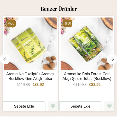
Benzer Ürünler
%30
%30
Aromatika Okaliptüs Aromalı
Aromatika Rain Forest Geri
Backflow Geri Akışlı Tütsü
Akışlı Şelale Tütsü (Backflow)
₺119,88
₺83,92
₺119,88
₺83,92
Sepete Ekle
Sepete Ekle