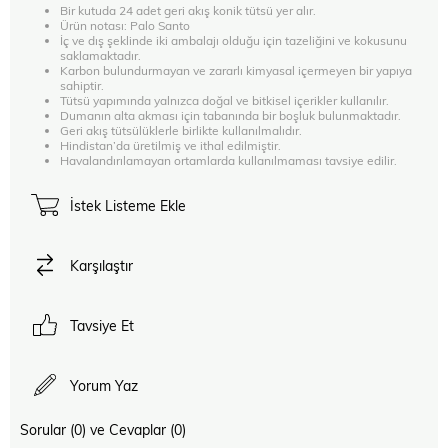
Bir kutuda 24 adet geri akış konik tütsü yer alır.
Ürün notası: Palo Santo
İç ve dış şeklinde iki ambalajı olduğu için tazeliğini ve kokusunu
saklamaktadır.
Karbon bulundurmayan ve zararlı kimyasal içermeyen bir yapıya
sahiptir.
Tütsü yapımında yalnızca doğal ve bitkisel içerikler kullanılır.
Dumanın alta akması için tabanında bir boşluk bulunmaktadır.
Geri akış tütsülüklerle birlikte kullanılmalıdır.
Hindistan’da üretilmiş ve ithal edilmiştir.
Havalandırılamayan ortamlarda kullanılmaması tavsiye edilir.
İstek Listeme Ekle
Karşılaştır
Tavsiye Et
Yorum Yaz
Sorular (0) ve Cevaplar (0)