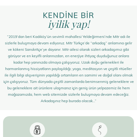
KENDİNE BİR
iyilik yap!
“2019’dan beri Kadıköy’ün sevimli mahallesi Yeldeğirmeni’nde Mitr adı ile
sizlerle buluşmaya devam ediyoruz. Mitr Türkçe’de “arkadaş” anlamına gelir
ve kökeni Sanskritçe’ye dayanır. Mitr ailesi olarak sizleri arkadaşımız gibi
görüyor ve en keyifli anlarınızdan, en enerjiye ihtiyaç duyduğunuz anlara
kadar hep yanınızda olmaya çalışıyoruz. Uzak doğu gelenekleri ile
harmanlanmış hissiyatların paylaşıldığı; yoga, meditasyon ve çeşitli ritüeller
ile ilgili bilgi alışverişinin yapıldığı ortamların en samimi ve doğal olanı olmak
için çalışıyoruz. Tüm dünyada çeşitli zamanlarda benimsenmiş geleneklere ve
bu geleneklere ait ürünlere ulaşmanız için geniş ürün yelpazemiz ile hem
mağazamızda, hem web sitemizde sizlerle buluşmaya devam edeceğiz.
Arkadaşınız hep burada olacak…”