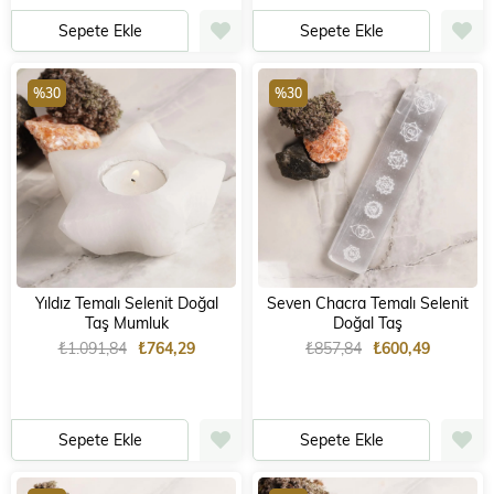
Sepete Ekle
Sepete Ekle
%30
%30
Yıldız Temalı Selenit Doğal
Seven Chacra Temalı Selenit
Taş Mumluk
Doğal Taş
₺1.091,84
₺764,29
₺857,84
₺600,49
Sepete Ekle
Sepete Ekle