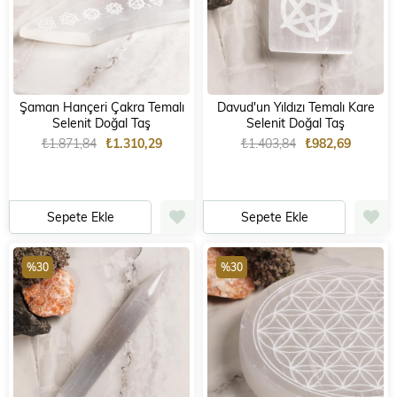
Şaman Hançeri Çakra Temalı
Davud'un Yıldızı Temalı Kare
Selenit Doğal Taş
Selenit Doğal Taş
₺1.871,84
₺1.310,29
₺1.403,84
₺982,69
Sepete Ekle
Sepete Ekle
%30
%30