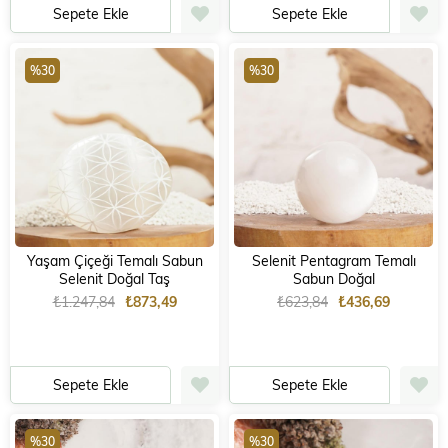
Sepete Ekle
Sepete Ekle
%30
%30
Yaşam Çiçeği Temalı Sabun
Selenit Pentagram Temalı
Selenit Doğal Taş
Sabun Doğal
₺1.247,84
₺873,49
₺623,84
₺436,69
Sepete Ekle
Sepete Ekle
%30
%30