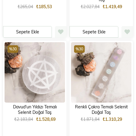
₺265,04
₺185,53
₺2.027,84
₺1.419,49
Sepete Ekle
Sepete Ekle
%30
%30
Davud'un Yıldızı Temalı
Renkli Çakra Temalı Selenit
Selenit Doğal Taş
Doğal Taş
₺2.183,84
₺1.528,69
₺1.871,84
₺1.310,29