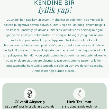
KENDİNE BİR
iyilik yap!
“2019’dan beri Kadıköy’ün sevimli mahallesi Yeldeğirmeni’nde Mitr adı ile
sizlerle buluşmaya devam ediyoruz. Mitr Türkçe’de “arkadaş” anlamına gelir
ve kökeni Sanskritçe’ye dayanır. Mitr ailesi olarak sizleri arkadaşımız gibi
görüyor ve en keyifli anlarınızdan, en enerjiye ihtiyaç duyduğunuz anlara
kadar hep yanınızda olmaya çalışıyoruz. Uzak doğu gelenekleri ile
harmanlanmış hissiyatların paylaşıldığı; yoga, meditasyon ve çeşitli ritüeller
ile ilgili bilgi alışverişinin yapıldığı ortamların en samimi ve doğal olanı olmak
için çalışıyoruz. Tüm dünyada çeşitli zamanlarda benimsenmiş geleneklere ve
bu geleneklere ait ürünlere ulaşmanız için geniş ürün yelpazemiz ile hem
mağazamızda, hem web sitemizde sizlerle buluşmaya devam edeceğiz.
Arkadaşınız hep burada olacak…”
Güvenli Alışveriş
Hızlı Teslimat
SSL sertifikası ile bilgileriniz güvende
1-3 iş günü içinde teslimat