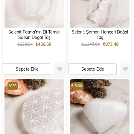
Selenit Fatma'nın Eli Temalı
Selenit Şaman Hançeri Doğal
Sabun Doğal Taş
Taş
₺623,84
₺436,69
₺1.247,84
₺873,49
Sepete Ekle
Sepete Ekle
%30
%30