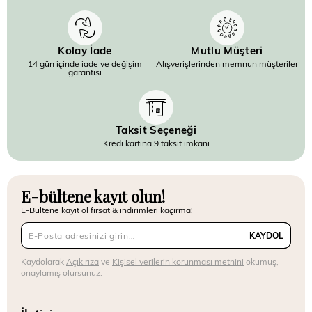
Kolay İade
Mutlu Müşteri
14 gün içinde iade ve değişim
Alışverişlerinden memnun müşteriler
garantisi
Taksit Seçeneği
Kredi kartına 9 taksit imkanı
E-bültene kayıt olun!
E-Bültene kayıt ol fırsat & indirimleri kaçırma!
KAYDOL
Kaydolarak
Açık rıza
ve
Kişisel verilerin korunması metnini
okumuş,
onaylamış olursunuz.