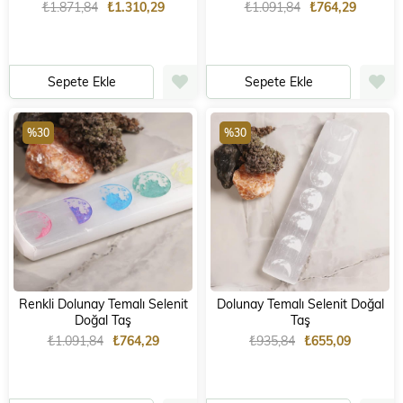
₺1.871,84
₺1.310,29
₺1.091,84
₺764,29
Sepete Ekle
Sepete Ekle
%30
%30
Renkli Dolunay Temalı Selenit
Dolunay Temalı Selenit Doğal
Doğal Taş
Taş
₺1.091,84
₺764,29
₺935,84
₺655,09