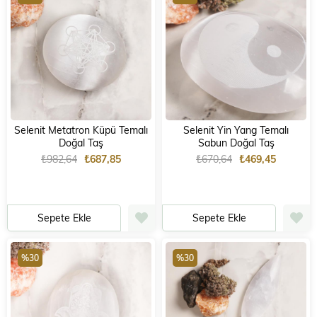
Selenit Metatron Küpü Temalı
Selenit Yin Yang Temalı
Doğal Taş
Sabun Doğal Taş
₺982,64
₺687,85
₺670,64
₺469,45
Sepete Ekle
Sepete Ekle
%30
%30