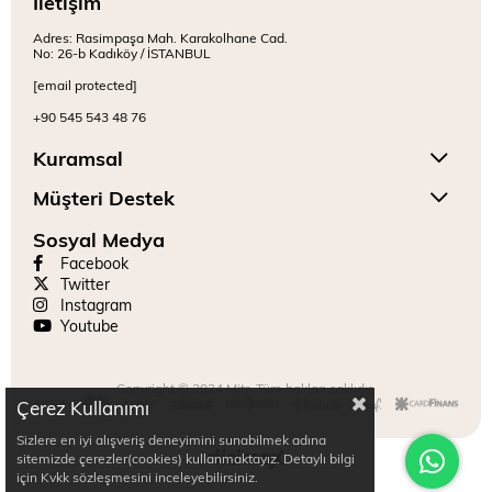
İletişim
Adres: Rasimpaşa Mah. Karakolhane Cad.
No: 26-b Kadıköy / İSTANBUL
[email protected]
+90 545 543 48 76
Kuramsal
Müşteri Destek
Sosyal Medya
Facebook
Twitter
Instagram
Youtube
Copyright © 2024 Mitr. Tüm hakları saklıdır.
Çerez Kullanımı
Sizlere en iyi alışveriş deneyimini sunabilmek adına
sitemizde çerezler(cookies) kullanmaktayız. Detaylı bilgi
için Kvkk sözleşmesini inceleyebilirsiniz.