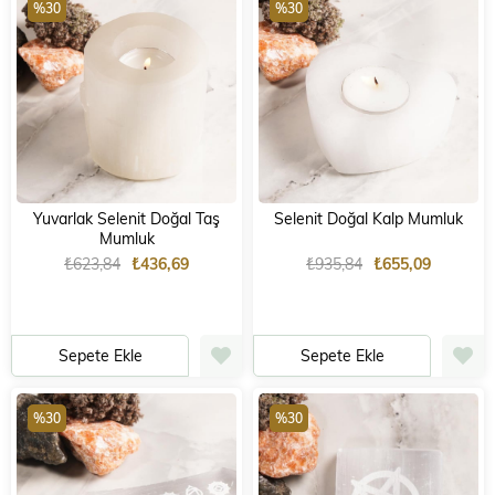
%30
%30
Yuvarlak Selenit Doğal Taş
Selenit Doğal Kalp Mumluk
Mumluk
₺623,84
₺436,69
₺935,84
₺655,09
Sepete Ekle
Sepete Ekle
%30
%30