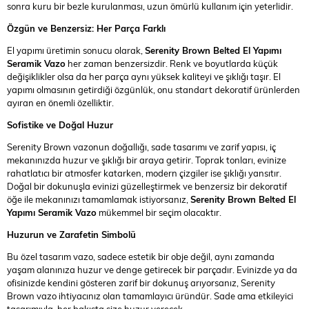
sonra kuru bir bezle kurulanması, uzun ömürlü kullanım için yeterlidir.
Özgün ve Benzersiz: Her Parça Farklı
El yapımı üretimin sonucu olarak,
Serenity Brown Belted El Yapımı
Seramik Vazo
her zaman benzersizdir. Renk ve boyutlarda küçük
değişiklikler olsa da her parça aynı yüksek kaliteyi ve şıklığı taşır. El
yapımı olmasının getirdiği özgünlük, onu standart dekoratif ürünlerden
ayıran en önemli özelliktir.
Sofistike ve Doğal Huzur
Serenity Brown vazonun doğallığı, sade tasarımı ve zarif yapısı, iç
mekanınızda huzur ve şıklığı bir araya getirir. Toprak tonları, evinize
rahatlatıcı bir atmosfer katarken, modern çizgiler ise şıklığı yansıtır.
Doğal bir dokunuşla evinizi güzelleştirmek ve benzersiz bir dekoratif
öğe ile mekanınızı tamamlamak istiyorsanız,
Serenity Brown Belted El
Yapımı Seramik Vazo
mükemmel bir seçim olacaktır.
Huzurun ve Zarafetin Simbolü
Bu özel tasarım vazo, sadece estetik bir obje değil, aynı zamanda
yaşam alanınıza huzur ve denge getirecek bir parçadır. Evinizde ya da
ofisinizde kendini gösteren zarif bir dokunuş arıyorsanız, Serenity
Brown vazo ihtiyacınız olan tamamlayıcı üründür. Sade ama etkileyici
tasarımıyla, her bakışta size huzur verecek.