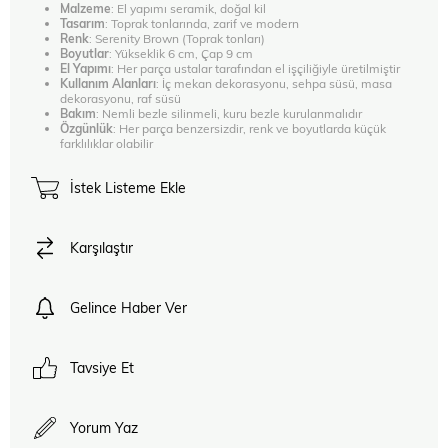
Malzeme
: El yapımı seramik, doğal kil
Tasarım
: Toprak tonlarında, zarif ve modern
Renk
: Serenity Brown (Toprak tonları)
Boyutlar
: Yükseklik 6 cm, Çap 9 cm
El Yapımı
: Her parça ustalar tarafından el işçiliğiyle üretilmiştir
Kullanım Alanları
: İç mekan dekorasyonu, sehpa süsü, masa
dekorasyonu, raf süsü
Bakım
: Nemli bezle silinmeli, kuru bezle kurulanmalıdır
Özgünlük
: Her parça benzersizdir, renk ve boyutlarda küçük
farklılıklar olabilir
İstek Listeme Ekle
Karşılaştır
Gelince Haber Ver
Tavsiye Et
Yorum Yaz