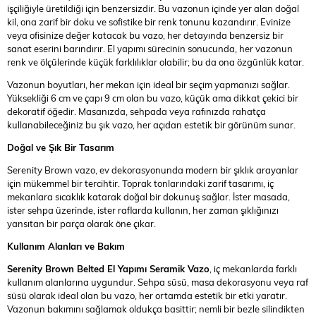
işçiliğiyle üretildiği için benzersizdir. Bu vazonun içinde yer alan doğal
kil, ona zarif bir doku ve sofistike bir renk tonunu kazandırır. Evinize
veya ofisinize değer katacak bu vazo, her detayında benzersiz bir
sanat eserini barındırır. El yapımı sürecinin sonucunda, her vazonun
renk ve ölçülerinde küçük farklılıklar olabilir; bu da ona özgünlük katar.
Vazonun boyutları, her mekan için ideal bir seçim yapmanızı sağlar.
Yüksekliği 6 cm ve çapı 9 cm olan bu vazo, küçük ama dikkat çekici bir
dekoratif öğedir. Masanızda, sehpada veya rafınızda rahatça
kullanabileceğiniz bu şık vazo, her açıdan estetik bir görünüm sunar.
Doğal ve Şık Bir Tasarım
Serenity Brown vazo, ev dekorasyonunda modern bir şıklık arayanlar
için mükemmel bir tercihtir. Toprak tonlarındaki zarif tasarımı, iç
mekanlara sıcaklık katarak doğal bir dokunuş sağlar. İster masada,
ister sehpa üzerinde, ister raflarda kullanın, her zaman şıklığınızı
yansıtan bir parça olarak öne çıkar.
Kullanım Alanları ve Bakım
Serenity Brown Belted El Yapımı Seramik Vazo
, iç mekanlarda farklı
kullanım alanlarına uygundur. Sehpa süsü, masa dekorasyonu veya raf
süsü olarak ideal olan bu vazo, her ortamda estetik bir etki yaratır.
Vazonun bakımını sağlamak oldukça basittir; nemli bir bezle silindikten