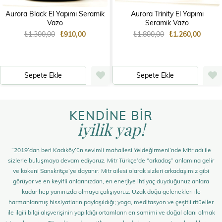
Aurora Black El Yapımı Seramik
Aurora Trinity El Yapımı
Vazo
Seramik Vazo
₺1.300,00
₺910,00
₺1.800,00
₺1.260,00
Sepete Ekle
Sepete Ekle
KENDİNE BİR
iyilik yap!
“2019’dan beri Kadıköy’ün sevimli mahallesi Yeldeğirmeni’nde Mitr adı ile
sizlerle buluşmaya devam ediyoruz. Mitr Türkçe’de “arkadaş” anlamına gelir
ve kökeni Sanskritçe’ye dayanır. Mitr ailesi olarak sizleri arkadaşımız gibi
görüyor ve en keyifli anlarınızdan, en enerjiye ihtiyaç duyduğunuz anlara
kadar hep yanınızda olmaya çalışıyoruz. Uzak doğu gelenekleri ile
harmanlanmış hissiyatların paylaşıldığı; yoga, meditasyon ve çeşitli ritüeller
ile ilgili bilgi alışverişinin yapıldığı ortamların en samimi ve doğal olanı olmak