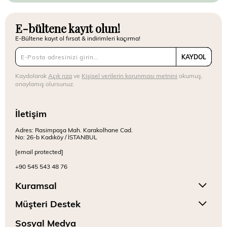
E-bültene kayıt olun!
E-Bültene kayıt ol fırsat & indirimleri kaçırma!
KAYDOL
Kaydolarak
Açık rıza
ve
Kişisel verilerin korunması metnini
okumuş,
onaylamış olursunuz.
İletişim
Adres: Rasimpaşa Mah. Karakolhane Cad.
No: 26-b Kadıköy / İSTANBUL
[email protected]
+90 545 543 48 76
Kuramsal
Müşteri Destek
Sosyal Medya