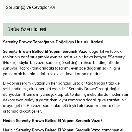
Sorular (0) ve Cevaplar (0)
ÜRÜN ÖZELLIKLERI
Serenity Brown: Toprağın ve Doğallığın Huzurlu İfadesi
Serenity Brown Belted El Yapımı Seramik Vazo
, doğal kil ve toprak
tonlarının zarif birleşimiyle evinize sofistike bir hava katıyor. "Serenity"
(Huzur) adıyla, bu vazo, sadece görsel değil, ruhsal bir dinginlik de
sunuyor. Toprak tonlarındaki tasarımı, evinizde doğanın sakinliğini
yansıtarak her alanı daha sıcak ve davetkar hale getirir.
El yapımı seramik vazonun her parçası, ustalar tarafından titizlikle
şekillendirilmiş olup, her biri eşsizdir. "Serenity Brown" rengi, doğal
dünyadan ilham alır; yumuşak toprak tonları, iç mekanlarda modern bir
dekorasyon anlayışı yaratırken, aynı zamanda doğallığı ve zarafeti bir
araya getirir. Bu vazo, sade fakat etkileyici bir tasarım sunarak her
ortamda dikkat çeker.
Neden Serenity Brown Belted El Yapımı Seramik Vazo?
Her bir
Serenity Brown Belted El Yapımı Seramik Vazo
, tamamen el