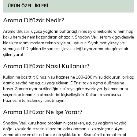
ÜRÜN ÖZELLIKLERI
Aroma Difüzör Nedir?
Aroma
difüzör
, uçucu yağların buharlaştırılmasıyla mekanlara hem hoş
koku hem de nem kazandıran cihazdır. Shadow Veil, seramik gövdesiyle
klasik tasarımı modern teknolojiyle buluşturur. Siyah mat yüzeyi ve
yumuşak LED ışıkları ile sadece işlevsel değil aynı zamanda görsel bir
şölen yaratır.
Aroma Difüzör Nasıl Kullanılır?
Kullanımı basittir: Cihazın su haznesine 100-200 ml su doldurun, birkaç
damla sevdiğiniz uçucu yağı ekleyin. E.Prizi takıp açma düğmesine
basın. Zaman ayarını dilediğiniz süreye göre ayarlayın. Işık modlarını
seçerek ortamınızın atmosferini kişiselleştirin. Kullanım sonrası su
haznesini temizlemeyi unutmayın.
Aroma Difüzör Ne İşe Yarar?
Shadow Veil, kuru hava problemini çözerken, uçucu yağların yaydığı
doğal kokularla stresinizi azaltır, odaklanmanızı kolaylaştırır. Aynı
zamanda ev ve ofis ortamlarına şıklık katar. Kısa süreli aromaterapi