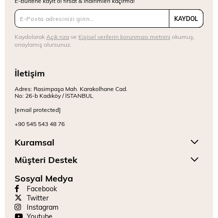
E-Bültene kayıt ol fırsat & indirimleri kaçırma!
KAYDOL
Kaydolarak
Açık rıza
ve
Kişisel verilerin korunması metnini
okumuş,
onaylamış olursunuz.
İletişim
Adres: Rasimpaşa Mah. Karakolhane Cad.
No: 26-b Kadıköy / İSTANBUL
[email protected]
+90 545 543 48 76
Kuramsal
Müşteri Destek
Sosyal Medya
Facebook
Twitter
Instagram
Youtube