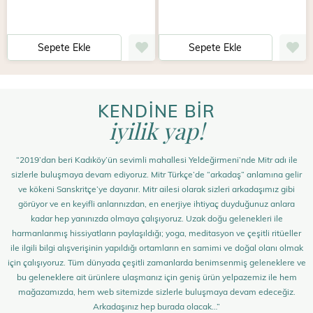
Sepete Ekle
Sepete Ekle
KENDİNE BİR
iyilik yap!
“2019’dan beri Kadıköy’ün sevimli mahallesi Yeldeğirmeni’nde Mitr adı ile
sizlerle buluşmaya devam ediyoruz. Mitr Türkçe’de “arkadaş” anlamına gelir
ve kökeni Sanskritçe’ye dayanır. Mitr ailesi olarak sizleri arkadaşımız gibi
görüyor ve en keyifli anlarınızdan, en enerjiye ihtiyaç duyduğunuz anlara
kadar hep yanınızda olmaya çalışıyoruz. Uzak doğu gelenekleri ile
harmanlanmış hissiyatların paylaşıldığı; yoga, meditasyon ve çeşitli ritüeller
ile ilgili bilgi alışverişinin yapıldığı ortamların en samimi ve doğal olanı olmak
için çalışıyoruz. Tüm dünyada çeşitli zamanlarda benimsenmiş geleneklere ve
bu geleneklere ait ürünlere ulaşmanız için geniş ürün yelpazemiz ile hem
mağazamızda, hem web sitemizde sizlerle buluşmaya devam edeceğiz.
Arkadaşınız hep burada olacak…”