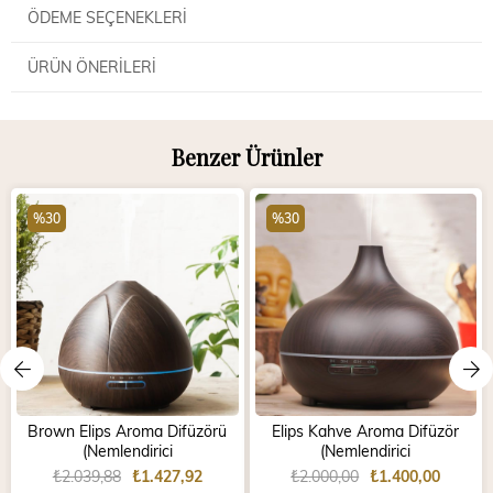
ÖDEME SEÇENEKLERI
ÜRÜN ÖNERILERI
Benzer Ürünler
%30
%30
Brown Elips Aroma Difüzörü
Elips Kahve Aroma Difüzör
(Nemlendirici
(Nemlendirici
₺2.039,88
₺1.427,92
₺2.000,00
₺1.400,00