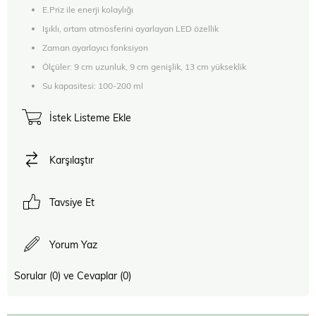
E.Priz ile enerji kolaylığı
Işıklı, ortam atmosferini ayarlayan LED özellik
Zaman ayarlayıcı fonksiyon
Ölçüler: 9 cm uzunluk, 9 cm genişlik, 13 cm yükseklik
Su kapasitesi: 100-200 ml
İstek Listeme Ekle
Karşılaştır
Tavsiye Et
Yorum Yaz
Sorular (0) ve Cevaplar (0)