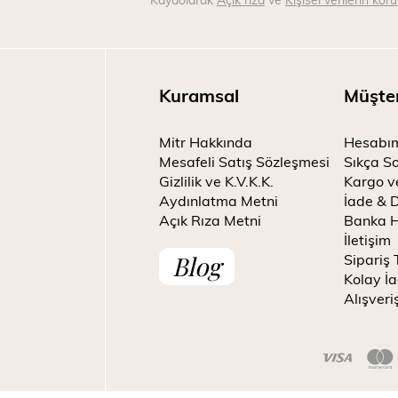
Kuramsal
Müşte
Mitr Hakkında
Hesabı
Mesafeli Satış Sözleşmesi
Sıkça So
Gizlilik ve K.V.K.K.
Kargo v
Aydınlatma Metni
İade & 
Açık Rıza Metni
Banka H
İletişim
Blog
Sipariş 
Kolay İa
Alışveri