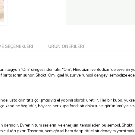
E SEÇENEKLERI
ÜRÜN ÖNERILERI
lam taşıyan “Om” simgesinden alır. “Om”, Hinduizm ve Budizm’de evrenin yara
rif bir tasarım sunar. Shakti Om, içsel huzur ve ruhsal dengeyi sembolize e
de, ustaların titiz çalışmasıyla el yapımı olarak üretilir. Her bir kupa, yükse
 parça kendine özgüdür, böylece her kupa farklı bir dokusu ve görünümüyle siz
erindir. Evrenin tüm seslerini ve enerjisini temsil eden bu sembol, Shakti O
lculuğa çıkar. Tasarımı, hem görsel hem de spiritüel bir deneyim yaratmak iç