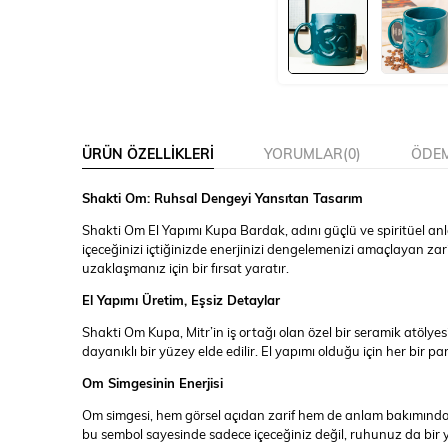
ÜRÜN ÖZELLIKLERI
YORUMLAR
(0)
ÖDEM
Shakti Om: Ruhsal Dengeyi Yansıtan Tasarım
Shakti Om El Yapımı Kupa Bardak, adını güçlü ve spiritüel an
içeceğinizi içtiğinizde enerjinizi dengelemenizi amaçlayan za
uzaklaşmanız için bir fırsat yaratır.
El Yapımı Üretim, Eşsiz Detaylar
Shakti Om Kupa, Mitr’in iş ortağı olan özel bir seramik atölyesin
dayanıklı bir yüzey elde edilir. El yapımı olduğu için her bir
Om Simgesinin Enerjisi
Om simgesi, hem görsel açıdan zarif hem de anlam bakımından d
bu sembol sayesinde sadece içeceğiniz değil, ruhunuz da bir yo