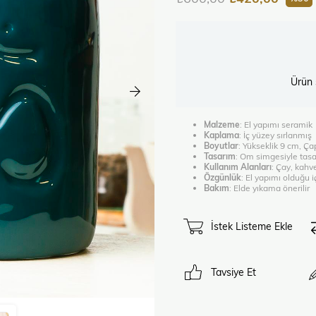
Ürün 
Malzeme
: El yapımı seramik
Kaplama
: İç yüzey sırlanmış
Boyutlar
: Yükseklik 9 cm, Ç
Tasarım
: Om simgesiyle tasa
Kullanım Alanları
: Çay, kahve
Özgünlük
: El yapımı olduğu iç
Bakım
: Elde yıkama önerilir
İstek Listeme Ekle
Tavsiye Et