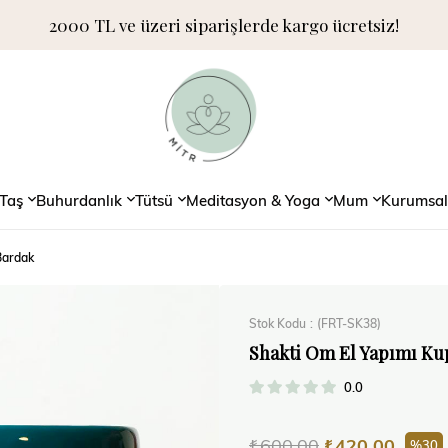
2000 TL ve üzeri siparişlerde kargo ücretsiz!
Taş
Buhurdanlık
Tütsü
Meditasyon & Yoga
Mum
Kurumsal
Bardak
Stok Kodu
(FRT-SK38)
Shakti Om El Yapımı Ku
0.0
₺600,00
₺420,00
30