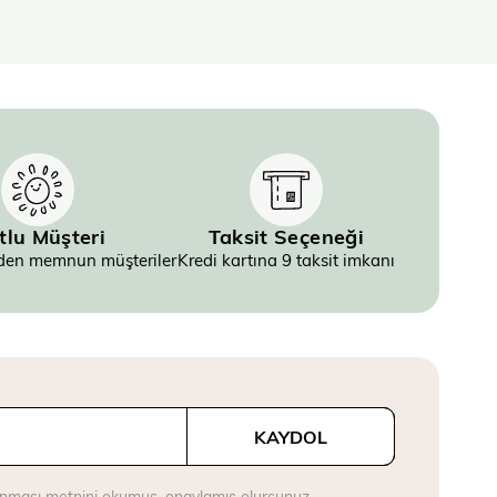
tlu Müşteri
Taksit Seçeneği
inden memnun müşteriler
Kredi kartına 9 taksit imkanı
KAYDOL
runması metnini
okumuş, onaylamış olursunuz.