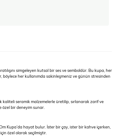
tılışını simgeleyen kutsal bir ses ve semboldür. Bu kupa, her
der, böylece her kullanımda sakinleşmeniz ve günün stresinden
k kaliteli seramik malzemelerle üretilip, sırlanarak zarif ve
e özel bir deneyim sunar.
m Kupa’da hayat bulur. İster bir çay, ister bir kahve içerken,
in özel olarak seçilmiştir.