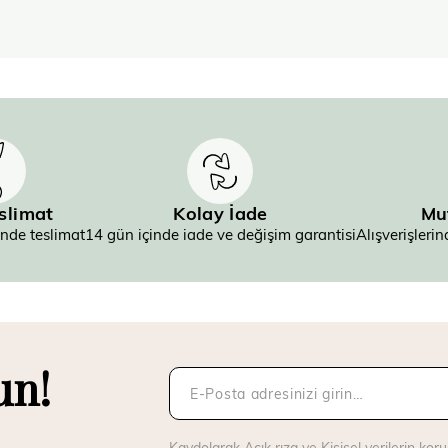
eslimat
Kolay İade
Mu
inde teslimat
14 gün içinde iade ve değişim garantisi
Alışverişler
un!
Kaydolarak
Açık rıza
ve
Kişisel verilerin ko