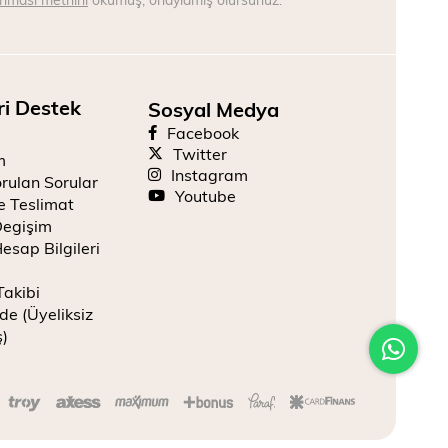
ri Destek
Sosyal Medya
Facebook
Twitter
m
Instagram
rulan Sorular
Youtube
e Teslimat
Degişim
esap Bilgileri
Takibi
de (Üyeliksiz
ş)