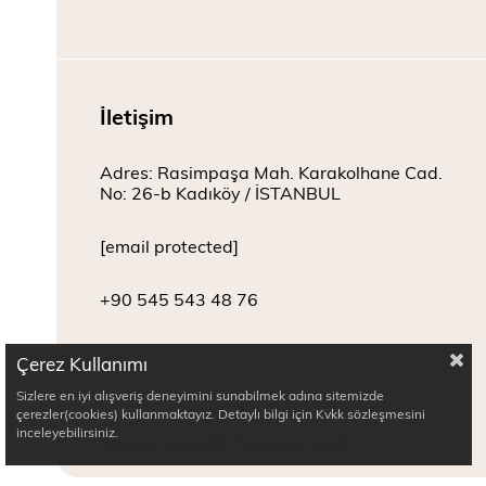
İletişim
Adres: Rasimpaşa Mah. Karakolhane Cad.
No: 26-b Kadıköy / İSTANBUL
[email protected]
+90 545 543 48 76
Çerez Kullanımı
Sizlere en iyi alışveriş deneyimini sunabilmek adına sitemizde
çerezler(cookies) kullanmaktayız. Detaylı bilgi için Kvkk sözleşmesini
inceleyebilirsiniz.
Copyright © 2024 Mitr. Tüm hakları saklıdır.