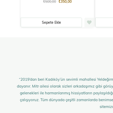
₺500,00
₺350,00
Sepete Ekle
“2019’dan beri Kadıköy’ün sevimli mahallesi Yeldeğirm
dayanır. Mitr ailesi olarak sizleri arkadaşımız gibi gö
gelenekleri ile harmanlanmış hissiyatların paylaşıldığı;
çalışıyoruz. Tüm dünyada çeşitli zamanlarda benimse
sitemiz