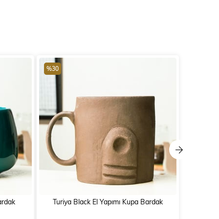
%30
%30
ardak
Turiya Black El Yapımı Kupa Bardak
Shakti