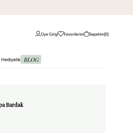
Üye Girişi
Favorilerim
Sepetim
0
BLOG
 Hediyelik
pa Bardak