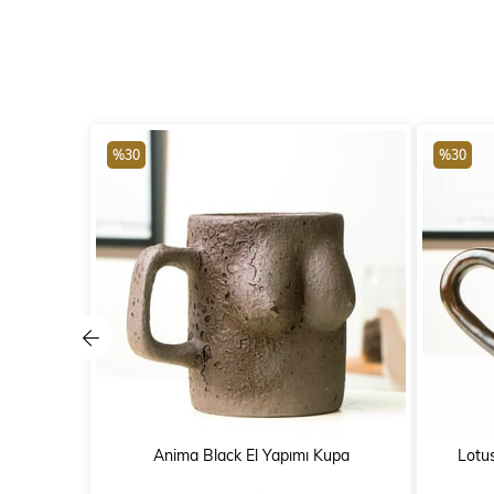
%30
%30
Anima Black El Yapımı Kupa
Lotu