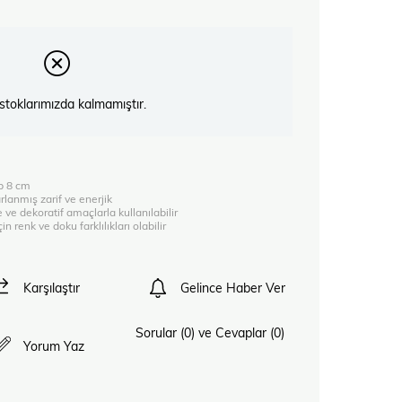
stoklarımızda kalmamıştır.
ap 8 cm
rlanmış zarif ve enerjik
 ve dekoratif amaçlarla kullanılabilir
in renk ve doku farklılıkları olabilir
Karşılaştır
Gelince Haber Ver
Sorular (0) ve Cevaplar (0)
Yorum Yaz