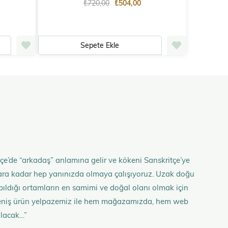
₺720,00
₺504,00
Sepete Ekle
çe’de “arkadaş” anlamına gelir ve kökeni Sanskritçe’ye
anlara kadar hep yanınızda olmaya çalışıyoruz. Uzak doğu
 yapıldığı ortamların en samimi ve doğal olanı olmak için
n geniş ürün yelpazemiz ile hem mağazamızda, hem web
olacak…”