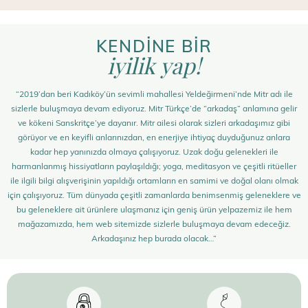
KENDİNE BİR
iyilik yap!
“2019’dan beri Kadıköy’ün sevimli mahallesi Yeldeğirmeni’nde Mitr adı ile
sizlerle buluşmaya devam ediyoruz. Mitr Türkçe’de “arkadaş” anlamına gelir
ve kökeni Sanskritçe’ye dayanır. Mitr ailesi olarak sizleri arkadaşımız gibi
görüyor ve en keyifli anlarınızdan, en enerjiye ihtiyaç duyduğunuz anlara
kadar hep yanınızda olmaya çalışıyoruz. Uzak doğu gelenekleri ile
harmanlanmış hissiyatların paylaşıldığı; yoga, meditasyon ve çeşitli ritüeller
ile ilgili bilgi alışverişinin yapıldığı ortamların en samimi ve doğal olanı olmak
için çalışıyoruz. Tüm dünyada çeşitli zamanlarda benimsenmiş geleneklere ve
bu geleneklere ait ürünlere ulaşmanız için geniş ürün yelpazemiz ile hem
mağazamızda, hem web sitemizde sizlerle buluşmaya devam edeceğiz.
Arkadaşınız hep burada olacak…”