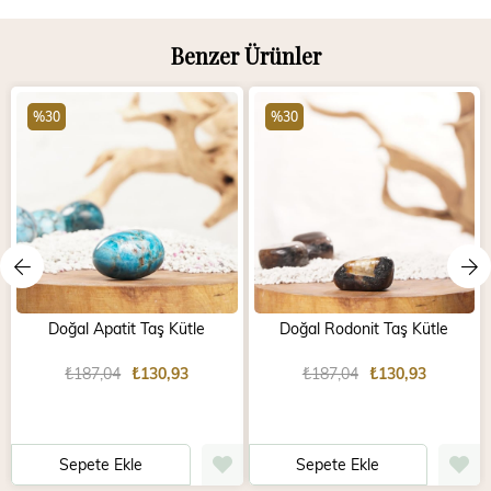
Benzer Ürünler
%30
%30
Doğal Apatit Taş Kütle
Doğal Rodonit Taş Kütle
₺187,04
₺130,93
₺187,04
₺130,93
Sepete Ekle
Sepete Ekle