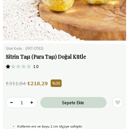
Stok Kodu
(FRT-DT83)
Sitrin Taşı (Para Taşı) Doğal Kütle
1.0
₺311,84
₺218,29
30
Kütlenin eni ve boyu 2 cm ölçüye sahiptir.