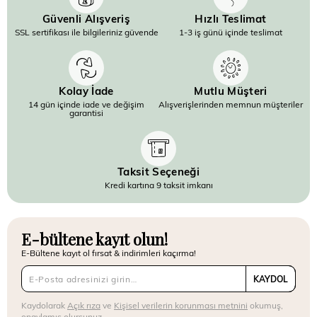
Güvenli Alışveriş
Hızlı Teslimat
SSL sertifikası ile bilgileriniz güvende
1-3 iş günü içinde teslimat
Kolay İade
Mutlu Müşteri
14 gün içinde iade ve değişim
Alışverişlerinden memnun müşteriler
garantisi
Taksit Seçeneği
Kredi kartına 9 taksit imkanı
E-bültene kayıt olun!
E-Bültene kayıt ol fırsat & indirimleri kaçırma!
KAYDOL
Kaydolarak
Açık rıza
ve
Kişisel verilerin korunması metnini
okumuş,
onaylamış olursunuz.