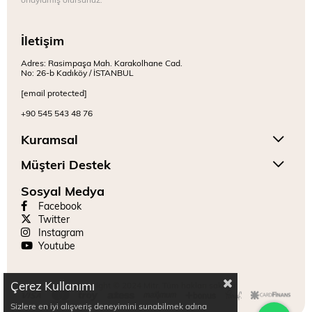
İletişim
Adres: Rasimpaşa Mah. Karakolhane Cad.
No: 26-b Kadıköy / İSTANBUL
[email protected]
+90 545 543 48 76
Kuramsal
Müşteri Destek
Sosyal Medya
Facebook
Twitter
Instagram
Youtube
Çerez Kullanımı
Copyright © 2024 Mitr. Tüm hakları saklıdır.
Sizlere en iyi alışveriş deneyimini sunabilmek adına