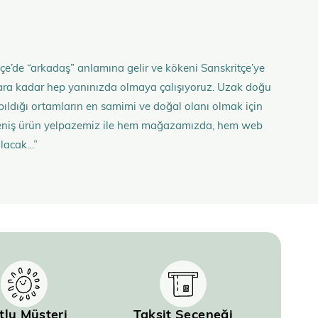
çe’de “arkadaş” anlamına gelir ve kökeni Sanskritçe’ye
anlara kadar hep yanınızda olmaya çalışıyoruz. Uzak doğu
 yapıldığı ortamların en samimi ve doğal olanı olmak için
n geniş ürün yelpazemiz ile hem mağazamızda, hem web
olacak…”
tlu Müşteri
Taksit Seçeneği