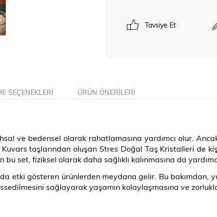
Tavsiye Et
E SEÇENEKLERI
ÜRÜN ÖNERILERI
 ruhsal ve bedensel olarak rahatlamasına yardımcı olur. Anca
Kuvars taşlarından oluşan Stres Doğal Taş Kristalleri de kişi
n bu set, fiziksel olarak daha sağlıklı kalınmasına da yardımcı
nda etki gösteren ürünlerden meydana gelir. Bu bakımdan, ya
 hissedilmesini sağlayarak yaşamın kolaylaşmasına ve zorlukla