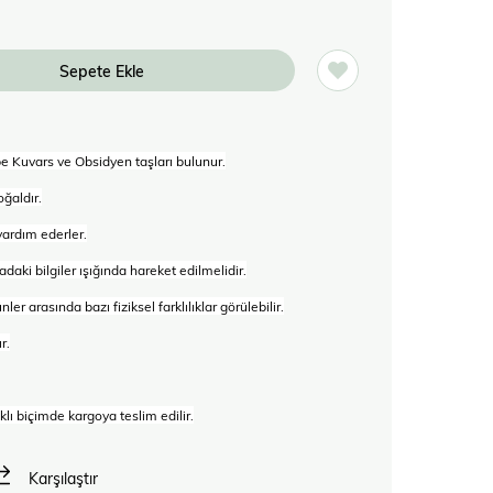
e Kuvars ve Obsidyen taşları bulunur.
ğaldır.
ardım ederler.
adaki bilgiler ışığında hareket edilmelidir.
er arasında bazı fiziksel farklılıklar görülebilir.
r.
lı biçimde kargoya teslim edilir.
Karşılaştır