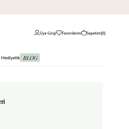
Üye Girişi
Favorilerim
Sepetim
0
BLOG
 Hediyelik
eri