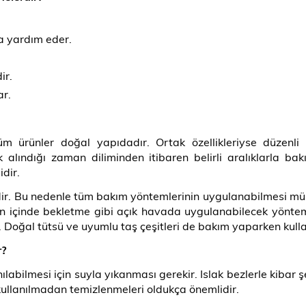
a yardım eder.
ir.
ar.
üm ürünler doğal yapıdadır. Ortak özellikleriyse düzenli
ilk alındığı zaman diliminden itibaren belirli aralıklarla b
dir.
dir. Bu nedenle tüm bakım yöntemlerinin uygulanabilmesi müm
n içinde bekletme gibi açık havada uygulanabilecek yönteml
ir. Doğal tütsü ve uyumlu taş çeşitleri de bakım yaparken kull
r
?
ılabilmesi için suyla yıkanması gerekir. Islak bezlerle kibar şe
ullanılmadan temizlenmeleri oldukça önemlidir.