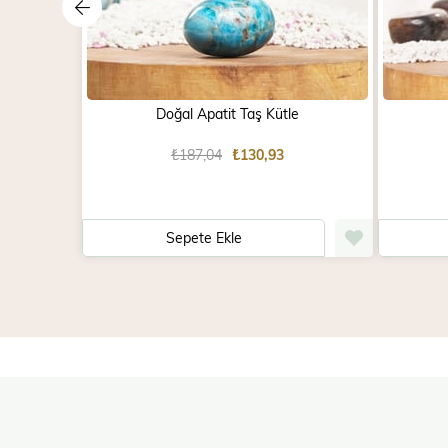
Doğal Apatit Taş Kütle
₺187,04
₺130,93
Sepete Ekle