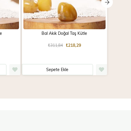
le
Bal Akik Doğal Taş Kütle
T
₺311,84
₺218,29
Sepete Ekle