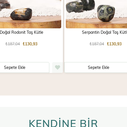
Doğal Rodonit Taş Kütle
Serpantin Doğal Taş Küt
₺187,04
₺130,93
₺187,04
₺130,93
Sepete Ekle
Sepete Ekle
KENDİNE BİR