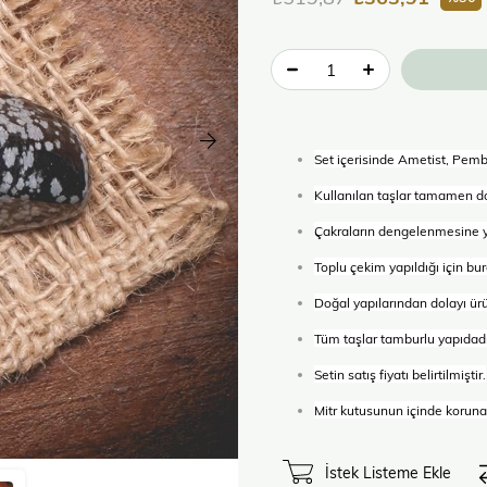
Set içerisinde Ametist, Pemb
Kullanılan taşlar tamamen do
Çakraların dengelenmesine y
Toplu çekim yapıldığı için bur
Doğal yapılarından dolayı ürünl
Tüm taşlar tamburlu yapıdadı
Setin satış fiyatı belirtilmiştir.
Mitr kutusunun içinde korunak
İstek Listeme Ekle