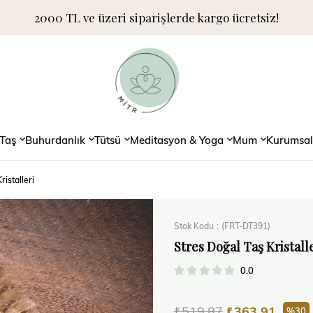
2000 TL ve üzeri siparişlerde kargo ücretsiz!
Taş
Buhurdanlık
Tütsü
Meditasyon & Yoga
Mum
Kurumsal
ristalleri
Stok Kodu
(FRT-DT391)
Stres Doğal Taş Kristall
0.0
₺519,87
₺363,91
30