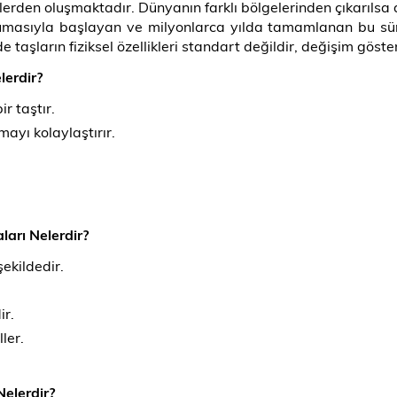
lerden oluşmaktadır. Dünyanın farklı bölgelerinden çıkarıls
umasıyla başlayan ve milyonlarca yılda tamamlanan bu süreç
e taşların fiziksel özellikleri standart değildir, değişim göster
lerdir?
r taştır.
umayı kolaylaştırır.
ları Nelerdir?
ekildedir.
ir.
ler.
Nelerdir?