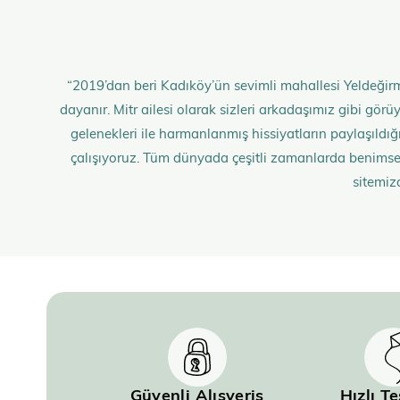
“2019’dan beri Kadıköy’ün sevimli mahallesi Yeldeğirm
dayanır. Mitr ailesi olarak sizleri arkadaşımız gibi gö
gelenekleri ile harmanlanmış hissiyatların paylaşıldığı;
çalışıyoruz. Tüm dünyada çeşitli zamanlarda benimse
sitemiz
Güvenli Alışveriş
Hızlı T