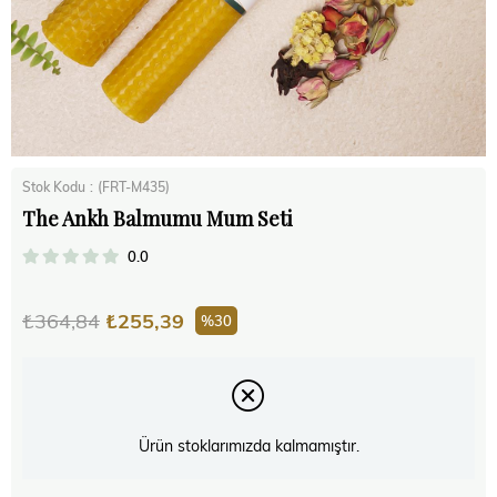
Stok Kodu
(FRT-M435)
The Ankh Balmumu Mum Seti
0.0
₺364,84
₺255,39
30
Ürün stoklarımızda kalmamıştır.