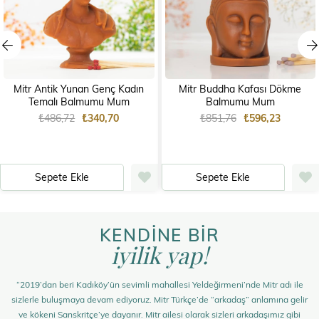
Mitr Antik Yunan Genç Kadın
Mitr Buddha Kafası Dökme
Temalı Balmumu Mum
Balmumu Mum
₺486,72
₺340,70
₺851,76
₺596,23
Sepete Ekle
Sepete Ekle
KENDİNE BİR
iyilik yap!
“2019’dan beri Kadıköy’ün sevimli mahallesi Yeldeğirmeni’nde Mitr adı ile
sizlerle buluşmaya devam ediyoruz. Mitr Türkçe’de “arkadaş” anlamına gelir
ve kökeni Sanskritçe’ye dayanır. Mitr ailesi olarak sizleri arkadaşımız gibi