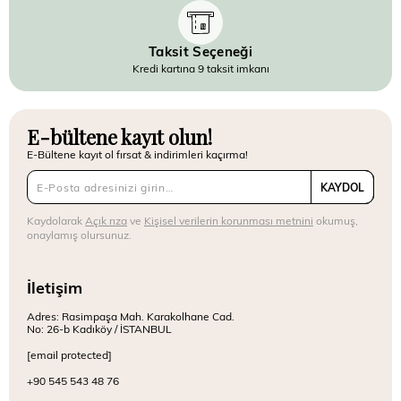
Taksit Seçeneği
Kredi kartına 9 taksit imkanı
E-bültene kayıt olun!
E-Bültene kayıt ol fırsat & indirimleri kaçırma!
KAYDOL
Kaydolarak
Açık rıza
ve
Kişisel verilerin korunması metnini
okumuş,
onaylamış olursunuz.
İletişim
Adres: Rasimpaşa Mah. Karakolhane Cad.
No: 26-b Kadıköy / İSTANBUL
[email protected]
+90 545 543 48 76