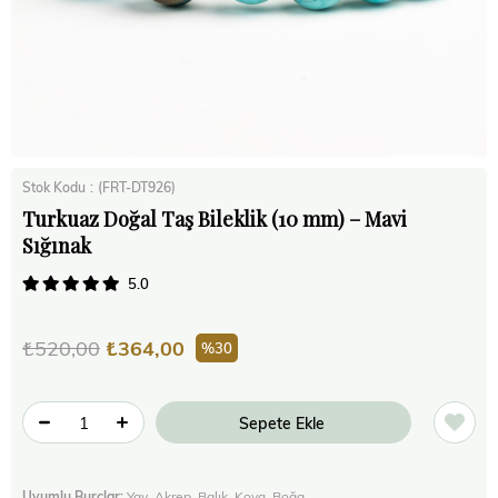
Stok Kodu
(FRT-DT926)
Turkuaz Doğal Taş Bileklik (10 mm) – Mavi
Sığınak
5.0
₺520,00
₺364,00
30
Uyumlu Burçlar:
Yay, Akrep, Balık, Kova, Boğa