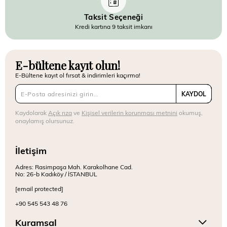
Taksit Seçeneği
Kredi kartına 9 taksit imkanı
E-bültene kayıt olun!
E-Bültene kayıt ol fırsat & indirimleri kaçırma!
KAYDOL
Kaydolarak
Açık rıza
ve
Kişisel verilerin korunması metnini
okumuş,
onaylamış olursunuz.
İletişim
Adres: Rasimpaşa Mah. Karakolhane Cad.
No: 26-b Kadıköy / İSTANBUL
[email protected]
+90 545 543 48 76
Kuramsal