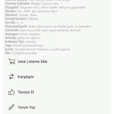
Uyumlu Çakralar:
Boğaz, Üçüncü Göz
Duygular:
Özgüven verir, stresi azaltır, iletişimi güçlendirir
Menşei:
İran, ABD, Çin, Meksika, Mısır
Element:
Toprak, Hava
Kristal Sistemi:
Triklinik
Sertlik:
5 – 6
Kimyasal İçerik:
Bakır, alüminyum ve fosfat içerir; su barındırır
Görünüm:
Mat veya cilalı, mavi-yeşil tonlarda, damarlı
Gezegen:
Venüs, Neptün
Arketip:
Şifacı ve öğretici
Kullanım Tipi:
Uniseks
Yapı:
Elastik ip kullanılmıştır
İçerik:
18 adet 10 mm Turkuaz + 1 adet aparat
Not:
Fotoğraf temsildir
İstek Listeme Ekle
Karşılaştır
Tavsiye Et
Yorum Yaz