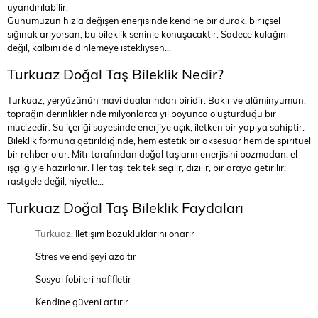
uyandırılabilir.
Günümüzün hızla değişen enerjisinde kendine bir durak, bir içsel
sığınak arıyorsan; bu bileklik seninle konuşacaktır. Sadece kulağını
değil, kalbini de dinlemeye istekliysen...
Turkuaz Doğal Taş Bileklik Nedir?
Turkuaz, yeryüzünün mavi dualarından biridir. Bakır ve alüminyumun,
toprağın derinliklerinde milyonlarca yıl boyunca oluşturduğu bir
mucizedir. Su içeriği sayesinde enerjiye açık, iletken bir yapıya sahiptir.
Bileklik formuna getirildiğinde, hem estetik bir aksesuar hem de spiritüel
bir rehber olur. Mitr tarafından doğal taşların enerjisini bozmadan, el
işçiliğiyle hazırlanır. Her taşı tek tek seçilir, dizilir, bir araya getirilir;
rastgele değil, niyetle…
Turkuaz Doğal Taş Bileklik Faydaları
Turkuaz
, İletişim bozukluklarını onarır
Stres ve endişeyi azaltır
Sosyal fobileri hafifletir
Kendine güveni artırır