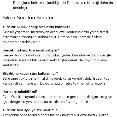
Bu taşlarla birlikte kullanıldığında Turkuaz’ın rehberliği daha da
derinleşir.
Sıkça Sorulan Sorular
Turkuaz
bileklik
hangi alanlarda kullanılır?
Günlük yaşamda, meditasyonlarda, özel konuşmalarda ya da stresli
ortamlarda rahatlıkla kullanılabilir. Hem spiritüel hem de fiziksel
anlamda destekleyicidir.
Gerçek Turkuaz taşı nasıl anlaşılır?
Gerçek Turkuaz mat görünümlü olur, içinde damarlar ve doğal geçişler
barındırır. Aşırı parlak ve düz renkli taşlar genellikle boyanmış veya
sentetiktir.
Bileklik ne kadar süre kullanılmalı?
Süre sınırı yoktur. Enerjinizi dinleyerek karar verebilirsiniz. Bazen taş
kendini dinlenmeye alır, bu durumda bir süre takmamak iyi olabilir.
Her burç takabilir mi?
Evet. Özellikle uyumlu burçlarla rezonansa geçer ama iletişim, sezgi ve
içsel denge isteyen herkes bu bileklikten fayda görebilir.
Turkuaz taşı uykuya etki eder mi?
Yatmadan önce takıldığında zihni sakinleştirebilir ama bazı kişilerde