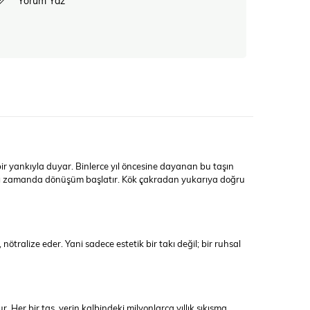
Yorum Yaz
 bir yankıyla duyar. Binlerce yıl öncesine dayanan bu taşın
; aynı zamanda dönüşüm başlatır. Kök çakradan yukarıya doğru
ötralize eder. Yani sadece estetik bir takı değil; bir ruhsal
r. Her bir taş, yerin kalbindeki milyonlarca yıllık sıkışma,