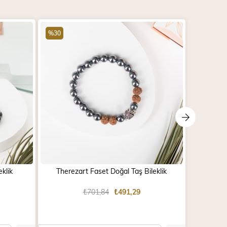
%30
%30
klik
Therezart Faset Doğal Taş Bileklik
Tib
₺701,84
₺491,29