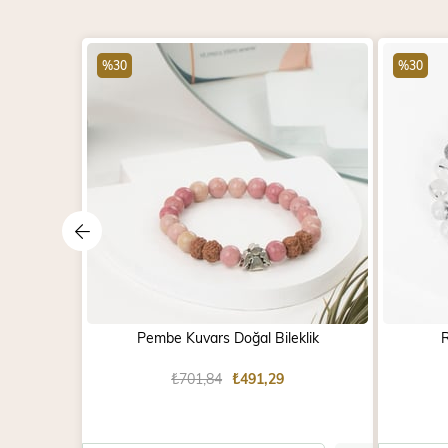
%30
%30
Pembe Kuvars Doğal Bileklik
R
₺701,84
₺491,29