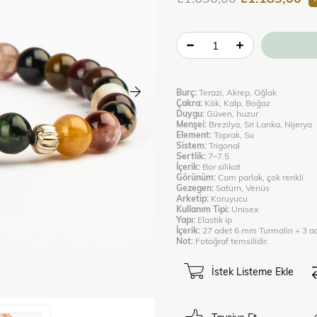
Burç:
Terazi, Akrep, Oğlak
Çakra:
Kök, Kalp, Boğaz
Duygu:
Güven, huzur
Menşei:
Brezilya, Sri Lanka, Nijerya
Element:
Toprak, Su
Sistem:
Trigonal
Sertlik:
7–7.5
İçerik:
Bor silikat
Görünüm:
Cam parlak, çok renkli
Gezegen:
Satürn, Venüs
Arketip:
Koruyucu
Kullanım Tipi:
Unisex
Yapı:
Elastik ip
İçerik:
27 adet 6 mm Turmalin + 3 ad
Not:
Fotoğraf temsilidir.
İstek Listeme Ekle