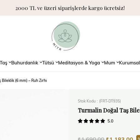
2000 TL ve üzeri siparişlerde kargo ücretsiz!
Taş
Buhurdanlık
Tütsü
Meditasyon & Yoga
Mum
Kurumsal
 Bileklik (6 mm) – Ruh Zırhı
Stok Kodu
(FRT-DT935)
Turmalin Doğal Taş Bile
5.0
₺1.690,00
₺1.183,00