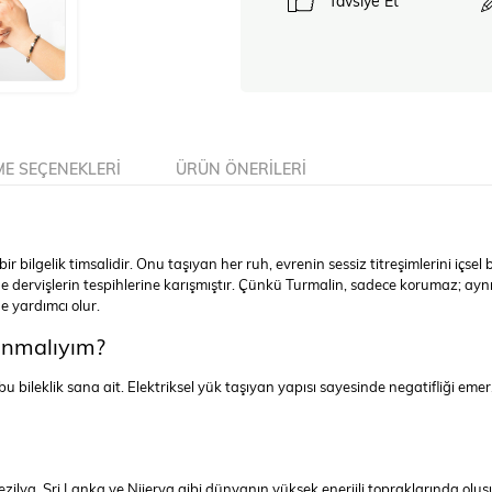
Tavsiye Et
E SEÇENEKLERI
ÜRÜN ÖNERILERI
 bilgelik timsalidir. Onu taşıyan her ruh, evrenin sessiz titreşimlerini içsel
e bilge dervişlerin tespihlerine karışmıştır. Çünkü Turmalin, sadece korumaz
ne yardımcı olur.
anmalıyım?
bileklik sana ait. Elektriksel yük taşıyan yapısı sayesinde negatifliği emer, n
Brezilya, Sri Lanka ve Nijerya gibi dünyanın yüksek enerjili topraklarında oluşu