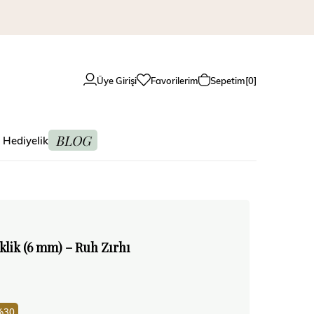
Üye Girişi
Favorilerim
Sepetim
0
BLOG
 Hediyelik
klik (6 mm) – Ruh Zırhı
30