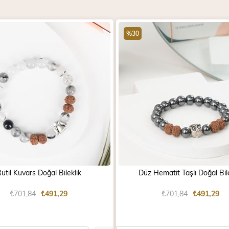
%30
util Kuvars Doğal Bileklik
Düz Hematit Taşlı Doğal Bile
₺701,84
₺491,29
₺701,84
₺491,29