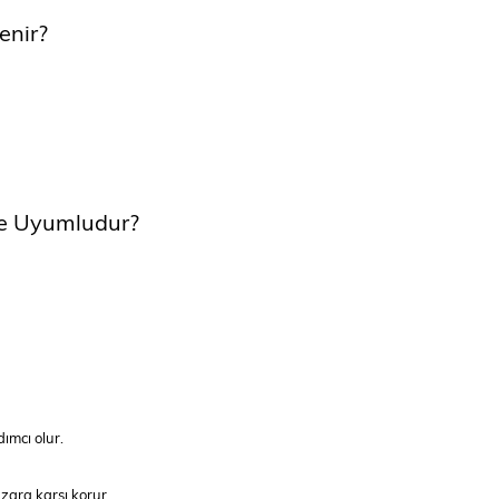
enir?
ile Uyumludur?
ımcı olur.
azara karşı korur.