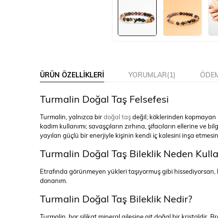
ÜRÜN ÖZELLIKLERI
YORUMLAR
(1)
ÖDEM
Turmalin Doğal Taş Felsefesi
Turmalin, yalnızca bir
doğal taş
değil; köklerinden kopmayan bir
kadim kullanımı; savaşçıların zırhına, şifacıların ellerine v
yayılan güçlü bir enerjiyle kişinin kendi iç kalesini inşa etmesi
Turmalin Doğal Taş Bileklik Neden Kull
Etrafında görünmeyen yükleri taşıyormuş gibi hissediyorsan, bu 
donanım.
Turmalin Doğal Taş Bileklik Nedir?
Turmalin, bor silikat mineral ailesine ait doğal bir kristaldir. 