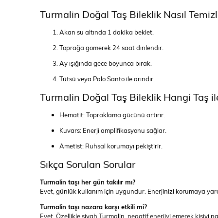
Turmalin Doğal Taş Bileklik Nasıl Temizl
Akan su altında 1 dakika beklet.
Toprağa gömerek 24 saat dinlendir.
Ay ışığında gece boyunca bırak.
Tütsü veya Palo Santo ile arındır.
Turmalin Doğal Taş Bileklik Hangi Taş 
Hematit: Topraklama gücünü artırır.
Kuvars: Enerji amplifikasyonu sağlar.
Ametist: Ruhsal korumayı pekiştirir.
Sıkça Sorulan Sorular
Turmalin taşı her gün takılır mı?
Evet, günlük kullanım için uygundur. Enerjinizi korumaya yard
Turmalin taşı nazara karşı etkili mi?
Evet. Özellikle siyah Turmalin, negatif enerjiyi emerek kişiyi n