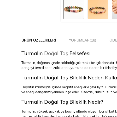
ÜRÜN ÖZELLIKLERI
YORUMLAR
(18)
ÖDE
Turmalin
Doğal Taş
Felsefesi
Turmalin, doğanın içinde sakladığı çok renkli bir ışık dansıd
dengeyi temsil eder; zıtlıkların uyumuna dair derin bir felsefey
Turmalin Doğal Taş Bileklik Neden Kull
Hayatın karmaşası içinde negatif enerjilerle çevriliyiz. Turma
ve enerji dengenizi yeniden inşa eder. Kısacası, ruhunuzun ve
Turmalin Doğal Taş Bileklik Nedir?
Turmalin, yüksek sıcaklık ve basınç altında oluşan bor silikat kri
hem esneklik hem de dayanıklılık katar. Bu bileklik, doğanın en