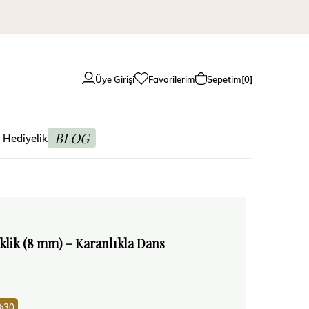
Üye Girişi
Favorilerim
Sepetim
0
BLOG
 Hediyelik
klik (8 mm) – Karanlıkla Dans
30