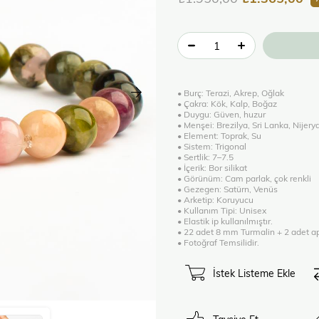
• Burç: Terazi, Akrep, Oğlak
• Çakra: Kök, Kalp, Boğaz
• Duygu: Güven, huzur
• Menşei: Brezilya, Sri Lanka, Nijery
• Element: Toprak, Su
• Sistem: Trigonal
• Sertlik: 7–7.5
• İçerik: Bor silikat
• Görünüm: Cam parlak, çok renkli
• Gezegen: Satürn, Venüs
• Arketip: Koruyucu
• Kullanım Tipi: Unisex
• Elastik ip kullanılmıştır.
• 22 adet 8 mm Turmalin + 2 adet a
• Fotoğraf Temsilidir.
İstek Listeme Ekle