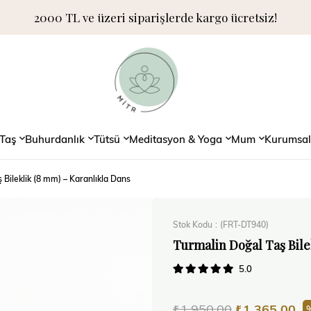
2000 TL ve üzeri siparişlerde kargo ücretsiz!
Taş
Buhurdanlık
Tütsü
Meditasyon & Yoga
Mum
Kurumsal
 Bileklik (8 mm) – Karanlıkla Dans
Stok Kodu
(FRT-DT940)
Turmalin Doğal Taş Bile
5.0
₺1.950,00
₺1.365,00