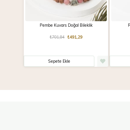
Pembe Kuvars Doğal Bileklik
R
₺701,84
₺491,29
Sepete Ekle