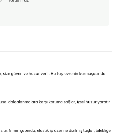
Yorum Yaz
en, size güven ve huzur verir. Bu taş, evrenin karmaşasında
ygusal dalgalanmalara karşı koruma sağlar, içsel huzur yaratır
sıtır. 8 mm çapında, elastik ip üzerine dizilmiş taşlar, bilekliğe