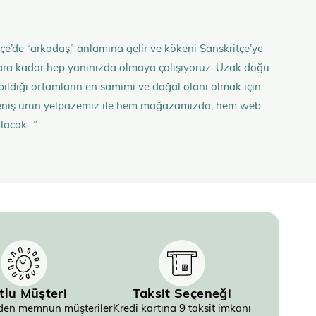
çe’de “arkadaş” anlamına gelir ve kökeni Sanskritçe’ye
anlara kadar hep yanınızda olmaya çalışıyoruz. Uzak doğu
 yapıldığı ortamların en samimi ve doğal olanı olmak için
n geniş ürün yelpazemiz ile hem mağazamızda, hem web
olacak…”
tlu Müşteri
Taksit Seçeneği
inden memnun müşteriler
Kredi kartına 9 taksit imkanı