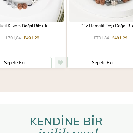
util Kuvars Doğal Bileklik
Düz Hematit Taşlı Doğal Bile
₺701,84
₺491,29
₺701,84
₺491,29
Sepete Ekle
Sepete Ekle
KENDİNE BİR