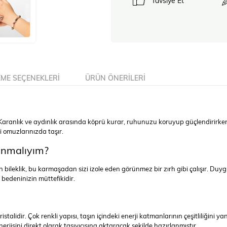
Tavsiye Et
ME SEÇENEKLERI
ÜRÜN ÖNERILERI
ır. Karanlık ve aydınlık arasında köprü kurar, ruhunuzu koruyup güçlendirirk
i omuzlarınızda taşır.
anmalıyım?
lin bileklik, bu karmaşadan sizi izole eden görünmez bir zırh gibi çalışır. Du
 bedeninizin müttefikidir.
stalidir. Çok renkli yapısı, taşın içindeki enerji katmanlarının çeşitliliğini yan
erjisini direkt olarak taşıyıcısına aktaracak şekilde hazırlanmıştır.