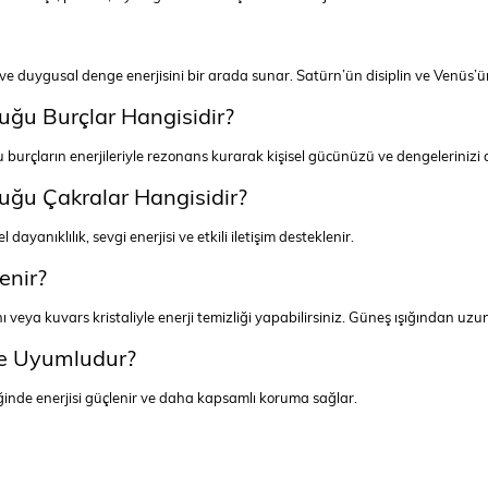
ve duygusal denge enerjisini bir arada sunar. Satürn’ün disiplin ve Venüs’ün 
uğu Burçlar Hangisidir?
u burçların enerjileriyle rezonans kurarak kişisel gücünüzü ve dengelerinizi 
uğu Çakralar Hangisidir?
 dayanıklılık, sevgi enerjisi ve etkili iletişim desteklenir.
enir?
veya kuvars kristaliyle enerji temizliği yapabilirsiniz. Güneş ışığından uzu
le Uyumludur?
iğinde enerjisi güçlenir ve daha kapsamlı koruma sağlar.