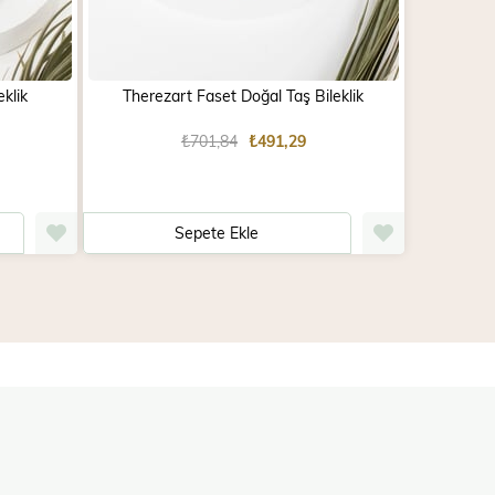
klik
Therezart Faset Doğal Taş Bileklik
Tib
₺701,84
₺491,29
Sepete Ekle