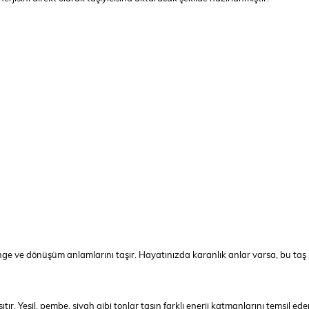
enge ve dönüşüm anlamlarını taşır. Hayatınızda karanlık anlar varsa, bu taş s
ır. Yeşil, pembe, siyah gibi tonlar taşın farklı enerji katmanlarını temsil ede