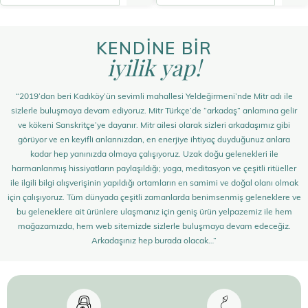
KENDİNE BİR
iyilik yap!
“2019’dan beri Kadıköy’ün sevimli mahallesi Yeldeğirmeni’nde Mitr adı ile
sizlerle buluşmaya devam ediyoruz. Mitr Türkçe’de “arkadaş” anlamına gelir
ve kökeni Sanskritçe’ye dayanır. Mitr ailesi olarak sizleri arkadaşımız gibi
görüyor ve en keyifli anlarınızdan, en enerjiye ihtiyaç duyduğunuz anlara
kadar hep yanınızda olmaya çalışıyoruz. Uzak doğu gelenekleri ile
harmanlanmış hissiyatların paylaşıldığı; yoga, meditasyon ve çeşitli ritüeller
ile ilgili bilgi alışverişinin yapıldığı ortamların en samimi ve doğal olanı olmak
için çalışıyoruz. Tüm dünyada çeşitli zamanlarda benimsenmiş geleneklere ve
bu geleneklere ait ürünlere ulaşmanız için geniş ürün yelpazemiz ile hem
mağazamızda, hem web sitemizde sizlerle buluşmaya devam edeceğiz.
Arkadaşınız hep burada olacak…”