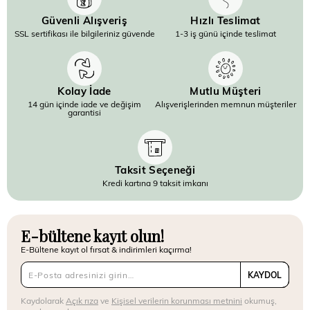
Güvenli Alışveriş
Hızlı Teslimat
SSL sertifikası ile bilgileriniz güvende
1-3 iş günü içinde teslimat
Kolay İade
Mutlu Müşteri
14 gün içinde iade ve değişim
Alışverişlerinden memnun müşteriler
garantisi
Taksit Seçeneği
Kredi kartına 9 taksit imkanı
E-bültene kayıt olun!
E-Bültene kayıt ol fırsat & indirimleri kaçırma!
KAYDOL
Kaydolarak
Açık rıza
ve
Kişisel verilerin korunması metnini
okumuş,