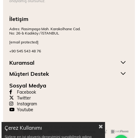
onaylamış olursunuz.
İletişim
Adres: Rasimpaşa Mah. Karakolhane Cad.
No: 26-b Kadıköy / İSTANBUL
[email protected]
+90 545 543 48 76
Kuramsal
Müşteri Destek
Sosyal Medya
Facebook
Twitter
Instagram
Youtube
Çerez Kullanımı
Copyright © 2024 Mitr. Tüm hakları saklıdır.
Sizlere en iyi alışveriş deneyimini sunabilmek adına