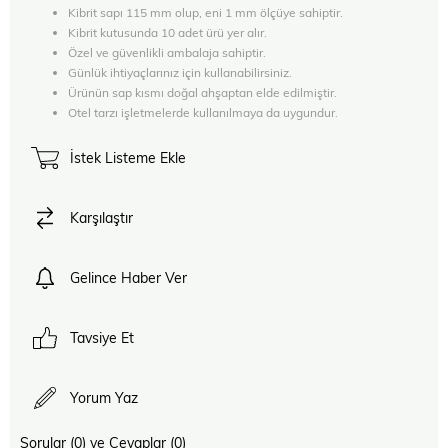
Kibrit sapı 115 mm olup, eni 1 mm ölçüye sahiptir.
Kibrit kutusunda 10 adet ürü yer alır.
Özel ve güvenlikli ambalaja sahiptir.
Günlük ihtiyaçlarınız için kullanabilirsiniz.
Ürünün sap kısmı doğal ahşaptan elde edilmiştir.
Otel tarzı işletmelerde kullanılmaya da uygundur.
İstek Listeme Ekle
Karşılaştır
Gelince Haber Ver
Tavsiye Et
Yorum Yaz
Sorular (0) ve Cevaplar (0)