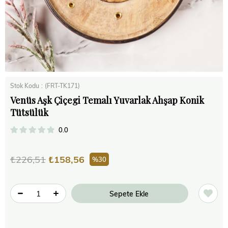
Stok Kodu
(FRT-TK171)
Venüs Aşk Çiçegi Temalı Yuvarlak Ahşap Konik
Tütsülük
0.0
₺226,51
₺158,56
30