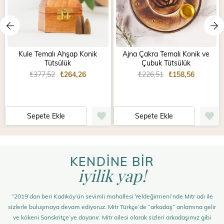
Kule Temalı Ahşap Konik
Ajna Çakra Temalı Konik ve
Tütsülük
Çubuk Tütsülük
₺377,52
₺264,26
₺226,51
₺158,56
Sepete Ekle
Sepete Ekle
KENDİNE BİR
iyilik yap!
“2019’dan beri Kadıköy’ün sevimli mahallesi Yeldeğirmeni’nde Mitr adı ile
sizlerle buluşmaya devam ediyoruz. Mitr Türkçe’de “arkadaş” anlamına gelir
ve kökeni Sanskritçe’ye dayanır. Mitr ailesi olarak sizleri arkadaşımız gibi