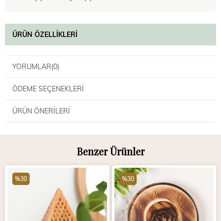
ÜRÜN ÖZELLIKLERI
YORUMLAR
(0)
ÖDEME SEÇENEKLERI
ÜRÜN ÖNERILERI
Benzer Ürünler
%30
%30