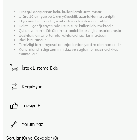
Hint gül ağaçlarının kökü kullanılarak üretilmiştir.
Ürün; 10 cm çap ve 1 cm yükseklik uzunluklarına sahiptir.
El yapımı bir üründür, özel ustaları tarafından üretilir.
Kaliteli içeriği sayesinde uzun süre kullanılabilmektedir.
Çubuk ve konik tütsülerin kullanılabilmesi için tasarlanmıştır.
Baskıları, dijital ortamda yakılarak hazırlanmaktadır.
İthal bir üründür.
Temizliği için kimyasal deterjanlardan yardım alınmamalıdır.
Konumlandırıldığı zeminin düz ve sağlam olmasına dikkat
edilmelidir.
İstek Listeme Ekle
Karşılaştır
Tavsiye Et
Yorum Yaz
Sorular (0) ve Cevaplar (0)