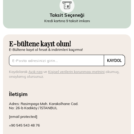
Taksit Seçeneği
Kredi kartına 9 taksit imkanı
E-bültene kayıt olun!
E-Bültene kayıt ol fırsat & indirimleri kaçırma!
KAYDOL
Kaydolarak
Açık rıza
ve
Kişisel verilerin korunması metnini
okumuş,
onaylamış olursunuz.
İletişim
Adres: Rasimpaşa Mah. Karakolhane Cad.
No: 26-b Kadıköy / İSTANBUL
[email protected]
+90 545 543 48 76