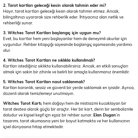
2. Tarot kartları geleceği kesin olarak tahmin eder mi?
Hayır, tarot kartları geleceği kesin olarak tahmin etmez. Ancak,
bilinçaltınızı uyararak size rehberlik eder. İhtiyacınız olan netlik ve
rehberliği sunar.
3. Witches Tarot Kartları başlangıç için uygun mu?
Evet, bu kartlar hem yeni başlayanlar hem de deneyimli okurlar için
uygundur. Rehber kitapçığı sayesinde başlangıç aşamasında yardımcı
olur.
4. Witches Tarot Kartları ne sıklıkla kullanılmalı?
Kartları istediğiniz sıklıkta kullanabilirsiniz. Ancak, en etkili sonuçları
almak için sakin bir zihinle ve belirli bir amaçla kullanmanız önemlidir.
5. Witches Tarot Kartları nasıl saklanmalı?
Kartları karanlık, sessiz ve güvenli bir yerde saklamak en iyisidir. Ayrıca,
düzenli olarak temizlemeyi unutmayın.
Witches Tarot Kartı
, hem doğayı hem de mistisizmi kucaklayan bir
tarot destesi olarak güçlü bir araçtır. Her bir kart, derin bir sembolizmle
doludur ve kişisel keşif için eşsiz bir rehber sunar.
Elan Dugan
’ın
tasarımı, tarot okumasına yeni bir boyut katmakta ve her kullanıcının
içsel dünyasına hitap etmektedir.