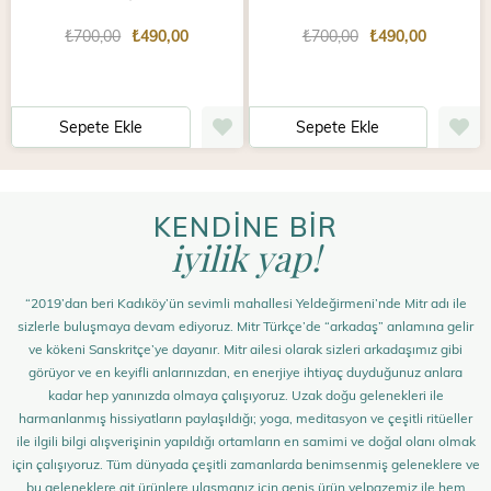
₺700,00
₺490,00
₺700,00
₺490,00
Sepete Ekle
Sepete Ekle
KENDİNE BİR
iyilik yap!
“2019’dan beri Kadıköy’ün sevimli mahallesi Yeldeğirmeni’nde Mitr adı ile
sizlerle buluşmaya devam ediyoruz. Mitr Türkçe’de “arkadaş” anlamına gelir
ve kökeni Sanskritçe’ye dayanır. Mitr ailesi olarak sizleri arkadaşımız gibi
görüyor ve en keyifli anlarınızdan, en enerjiye ihtiyaç duyduğunuz anlara
kadar hep yanınızda olmaya çalışıyoruz. Uzak doğu gelenekleri ile
harmanlanmış hissiyatların paylaşıldığı; yoga, meditasyon ve çeşitli ritüeller
ile ilgili bilgi alışverişinin yapıldığı ortamların en samimi ve doğal olanı olmak
için çalışıyoruz. Tüm dünyada çeşitli zamanlarda benimsenmiş geleneklere ve
bu geleneklere ait ürünlere ulaşmanız için geniş ürün yelpazemiz ile hem