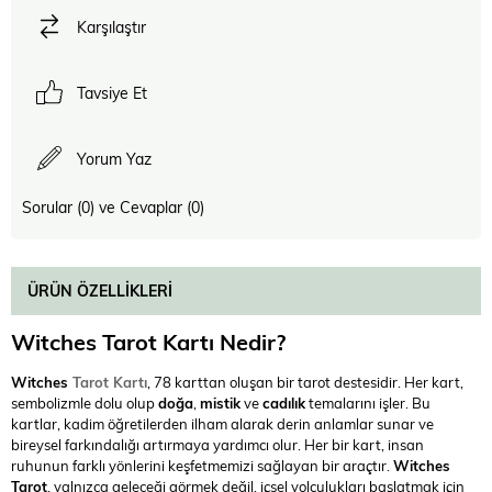
Karşılaştır
Tavsiye Et
Yorum Yaz
Sorular (0) ve Cevaplar (0)
ÜRÜN ÖZELLIKLERI
Witches Tarot Kartı Nedir?
Witches
Tarot Kartı
, 78 karttan oluşan bir tarot destesidir. Her kart,
sembolizmle dolu olup
doğa
,
mistik
ve
cadılık
temalarını işler. Bu
kartlar, kadim öğretilerden ilham alarak derin anlamlar sunar ve
bireysel farkındalığı artırmaya yardımcı olur. Her bir kart, insan
ruhunun farklı yönlerini keşfetmemizi sağlayan bir araçtır.
Witches
Tarot
, yalnızca geleceği görmek değil, içsel yolculukları başlatmak için