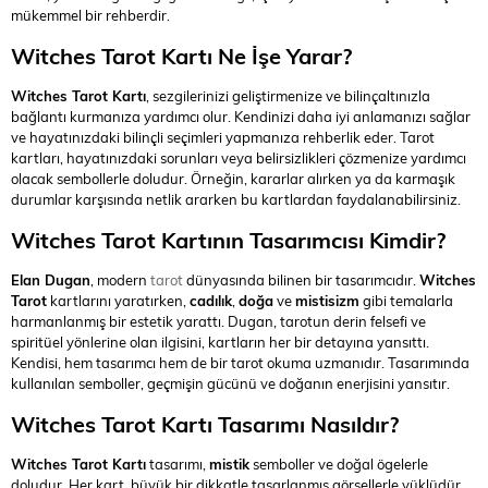
mükemmel bir rehberdir.
Witches Tarot Kartı Ne İşe Yarar?
Witches Tarot Kartı
, sezgilerinizi geliştirmenize ve bilinçaltınızla
bağlantı kurmanıza yardımcı olur. Kendinizi daha iyi anlamanızı sağlar
ve hayatınızdaki bilinçli seçimleri yapmanıza rehberlik eder. Tarot
kartları, hayatınızdaki sorunları veya belirsizlikleri çözmenize yardımcı
olacak sembollerle doludur. Örneğin, kararlar alırken ya da karmaşık
durumlar karşısında netlik ararken bu kartlardan faydalanabilirsiniz.
Witches Tarot Kartının Tasarımcısı Kimdir?
Elan Dugan
, modern
tarot
dünyasında bilinen bir tasarımcıdır.
Witches
Tarot
kartlarını yaratırken,
cadılık
,
doğa
ve
mistisizm
gibi temalarla
harmanlanmış bir estetik yarattı. Dugan, tarotun derin felsefi ve
spiritüel yönlerine olan ilgisini, kartların her bir detayına yansıttı.
Kendisi, hem tasarımcı hem de bir tarot okuma uzmanıdır. Tasarımında
kullanılan semboller, geçmişin gücünü ve doğanın enerjisini yansıtır.
Witches Tarot Kartı Tasarımı Nasıldır?
Witches Tarot Kartı
tasarımı,
mistik
semboller ve doğal ögelerle
doludur. Her kart, büyük bir dikkatle tasarlanmış görsellerle yüklüdür.