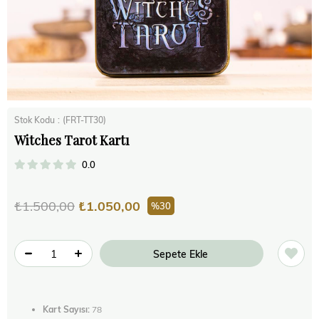
Stok Kodu
(FRT-TT30)
Witches Tarot Kartı
0.0
₺1.500,00
₺1.050,00
30
Kart Sayısı:
78