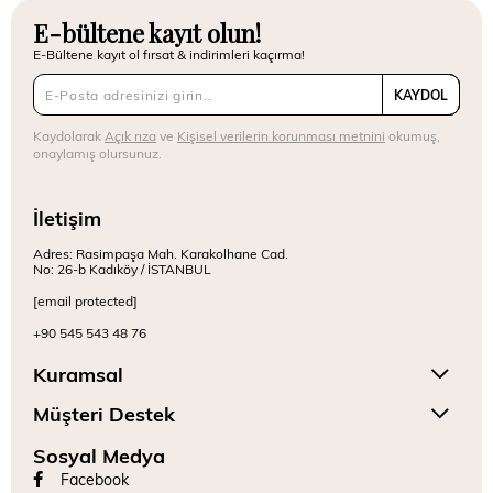
E-bültene kayıt olun!
E-Bültene kayıt ol fırsat & indirimleri kaçırma!
KAYDOL
Kaydolarak
Açık rıza
ve
Kişisel verilerin korunması metnini
okumuş,
onaylamış olursunuz.
İletişim
Adres: Rasimpaşa Mah. Karakolhane Cad.
No: 26-b Kadıköy / İSTANBUL
[email protected]
+90 545 543 48 76
Kuramsal
Müşteri Destek
Sosyal Medya
Facebook