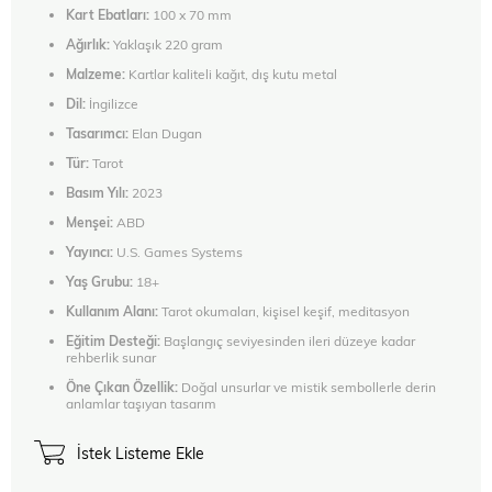
Kart Ebatları:
100 x 70 mm
Ağırlık:
Yaklaşık 220 gram
Malzeme:
Kartlar kaliteli kağıt, dış kutu metal
Dil:
İngilizce
Tasarımcı:
Elan Dugan
Tür:
Tarot
Basım Yılı:
2023
Menşei:
ABD
Yayıncı:
U.S. Games Systems
Yaş Grubu:
18+
Kullanım Alanı:
Tarot okumaları, kişisel keşif, meditasyon
Eğitim Desteği:
Başlangıç seviyesinden ileri düzeye kadar
rehberlik sunar
Öne Çıkan Özellik:
Doğal unsurlar ve mistik sembollerle derin
anlamlar taşıyan tasarım
İstek Listeme Ekle