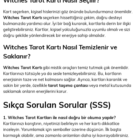
Witches Tarot Kartı Nasıl Seçilir?
Kart seçerken, kişisel hislerinizi göz önünde bulundurmanız önemlidir.
Witches Tarot Kartı
seçerken hissettiğiniz çekim, doğru desteyi
bulmanızda yardımcı olur. İyi bir bağ kurarak, kartlarla derin bir ilişki
geliştirebilirsiniz. Kartlar, kişisel yolculuğunuzla uyumlu olmalı ve sizi
doğru şekilde yönlendirecek bir enerjiye sahip olmalıdır.
Witches Tarot Kartı Nasıl Temizlenir ve
Saklanır?
Witches Tarot Kartı
gibi mistik araçları temiz tutmak çok önemlidir.
Kartlarınızı tütsüyle ya da sesle temizleyebilirsiniz. Bu, kartların
enerjisinin taze ve net kalmasını sağlar. Ayrıca, kartları karanlık ve
sakin bir yerde, özellikle
tarot taşıma çantası
veya metal kutusunda
saklamak onların enerjilerini korur.
Sıkça Sorulan Sorular (SSS)
1. Witches Tarot Kartları ile nasıl doğru bir okuma yapılır?
Kartlarınızı karıştırın, niyetinizi belirleyin ve her kartı dikkatlice
inceleyin. Yorumlamak için semboller üzerine düşünün. İlk başta
karmaşık olabilir, ama zamanla anlamları daha iyi kavrayabilirsiniz.