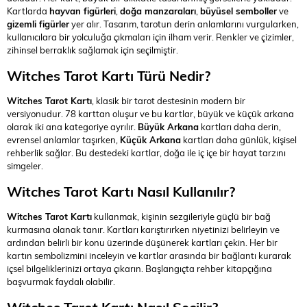
Kartlarda
hayvan figürleri
,
doğa manzaraları
,
büyüsel semboller
ve
gizemli figürler
yer alır. Tasarım, tarotun derin anlamlarını vurgularken,
kullanıcılara bir yolculuğa çıkmaları için ilham verir. Renkler ve çizimler,
zihinsel berraklık sağlamak için seçilmiştir.
Witches Tarot Kartı Türü Nedir?
Witches Tarot Kartı
, klasik bir tarot destesinin modern bir
versiyonudur. 78 karttan oluşur ve bu kartlar, büyük ve küçük arkana
olarak iki ana kategoriye ayrılır.
Büyük Arkana
kartları daha derin,
evrensel anlamlar taşırken,
Küçük Arkana
kartları daha günlük, kişisel
rehberlik sağlar. Bu destedeki kartlar, doğa ile iç içe bir hayat tarzını
simgeler.
Witches Tarot Kartı Nasıl Kullanılır?
Witches Tarot Kartı
kullanmak, kişinin sezgileriyle güçlü bir bağ
kurmasına olanak tanır. Kartları karıştırırken niyetinizi belirleyin ve
ardından belirli bir konu üzerinde düşünerek kartları çekin. Her bir
kartın sembolizmini inceleyin ve kartlar arasında bir bağlantı kurarak
içsel bilgeliklerinizi ortaya çıkarın. Başlangıçta rehber kitapçığına
başvurmak faydalı olabilir.