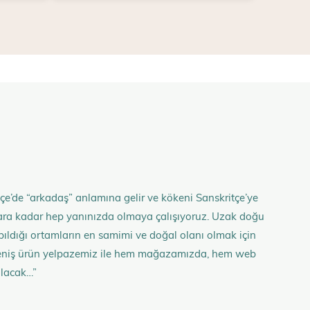
çe’de “arkadaş” anlamına gelir ve kökeni Sanskritçe’ye
anlara kadar hep yanınızda olmaya çalışıyoruz. Uzak doğu
 yapıldığı ortamların en samimi ve doğal olanı olmak için
n geniş ürün yelpazemiz ile hem mağazamızda, hem web
olacak…”