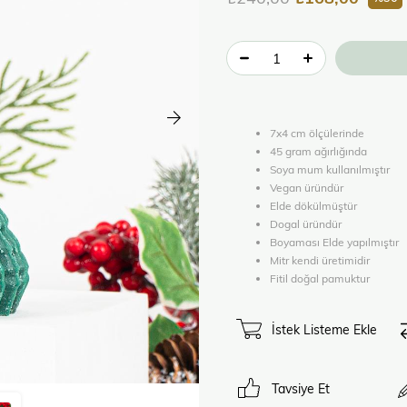
7x4 cm ölçülerinde
45 gram ağırlığında
Soya mum kullanılmıştır
Vegan üründür
Elde dökülmüştür
Dogal üründür
Boyaması Elde yapılmıştır
Mitr kendi üretimidir
Fitil doğal pamuktur
İstek Listeme Ekle
Tavsiye Et