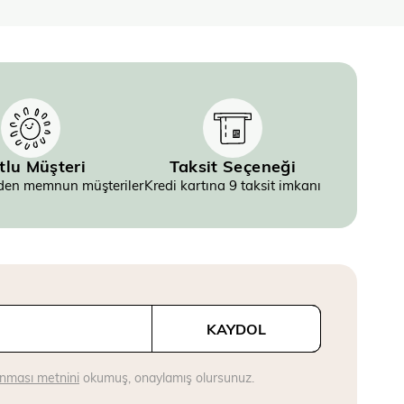
tlu Müşteri
Taksit Seçeneği
inden memnun müşteriler
Kredi kartına 9 taksit imkanı
KAYDOL
runması metnini
okumuş, onaylamış olursunuz.