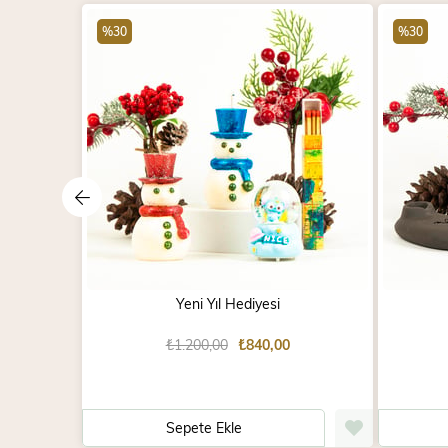
%30
%30
Yeni Yıl Hediyesi
₺1.200,00
₺840,00
Sepete Ekle