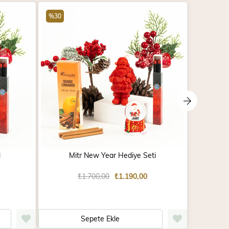
%30
%30
i
Mitr New Year Hediye Seti
₺1.700,00
₺1.190,00
Sepete Ekle