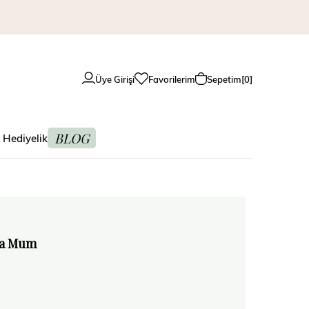
Üye Girişi
Favorilerim
Sepetim
0
BLOG
 Hediyelik
ya Mum