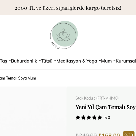
2000 TL ve üzeri siparişlerde kargo ücretsiz!
Taş
Buhurdanlık
Tütsü
Meditasyon & Yoga
Mum
Kurumsal
 Çam Temalı Soya Mum
Stok Kodu
(FRT-MHh40)
Yeni Yıl Çam Temalı So
5.0
₺240,00
₺168,00
30