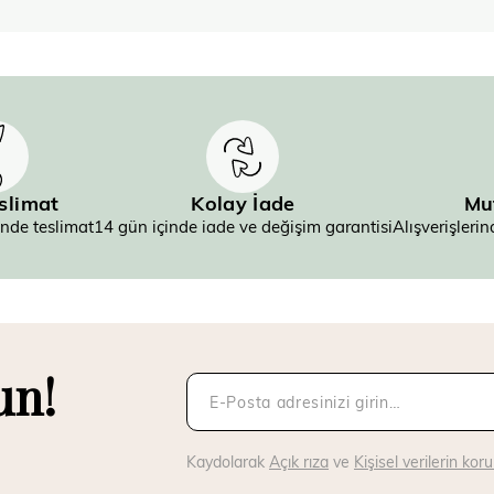
eslimat
Kolay İade
Mu
inde teslimat
14 gün içinde iade ve değişim garantisi
Alışverişler
un!
Kaydolarak
Açık rıza
ve
Kişisel verilerin ko