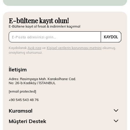
E-bültene kayıt olun!
E-Bültene kayıt ol fırsat & indirimleri kaçırma!
KAYDOL
Kaydolarak
Açık rıza
ve
Kişisel verilerin korunması metnini
okumuş,
onaylamış olursunuz.
İletişim
Adres: Rasimpaşa Mah. Karakolhane Cad.
No: 26-b Kadıköy / İSTANBUL
[email protected]
+90 545 543 48 76
Kuramsal
Müşteri Destek