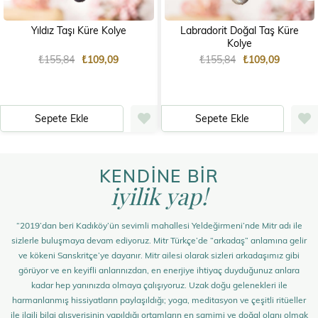
Yıldız Taşı Küre Kolye
Labradorit Doğal Taş Küre
Kolye
₺155,84
₺109,09
₺155,84
₺109,09
Sepete Ekle
Sepete Ekle
KENDİNE BİR
iyilik yap!
“2019’dan beri Kadıköy’ün sevimli mahallesi Yeldeğirmeni’nde Mitr adı ile
sizlerle buluşmaya devam ediyoruz. Mitr Türkçe’de “arkadaş” anlamına gelir
ve kökeni Sanskritçe’ye dayanır. Mitr ailesi olarak sizleri arkadaşımız gibi
görüyor ve en keyifli anlarınızdan, en enerjiye ihtiyaç duyduğunuz anlara
kadar hep yanınızda olmaya çalışıyoruz. Uzak doğu gelenekleri ile
harmanlanmış hissiyatların paylaşıldığı; yoga, meditasyon ve çeşitli ritüeller
ile ilgili bilgi alışverişinin yapıldığı ortamların en samimi ve doğal olanı olmak