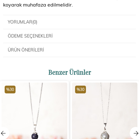
koyarak muhafaza edilmelidir.
YORUMLAR
(0)
ÖDEME SEÇENEKLERI
ÜRÜN ÖNERILERI
Benzer Ürünler
%30
%30