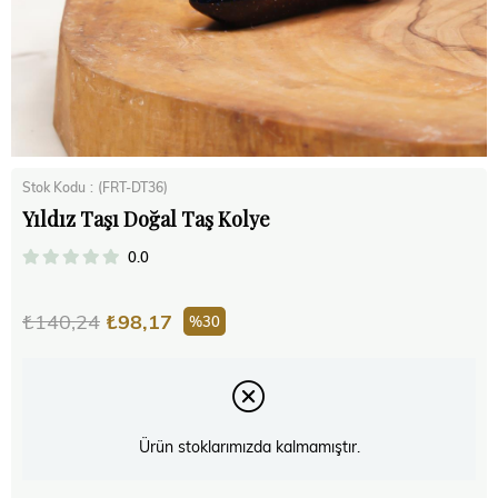
Stok Kodu
(FRT-DT36)
Yıldız Taşı Doğal Taş Kolye
0.0
₺140,24
₺98,17
30
Ürün stoklarımızda kalmamıştır.