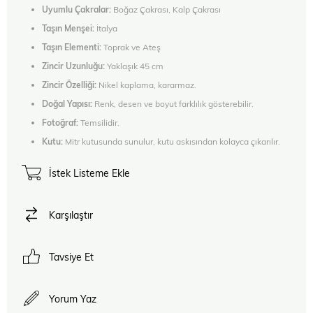
Uyumlu Çakralar:
Boğaz Çakrası, Kalp Çakrası
Taşın Menşei:
İtalya
Taşın Elementi:
Toprak ve Ateş
Zincir Uzunluğu:
Yaklaşık 45 cm
Zincir Özelliği:
Nikel kaplama, kararmaz.
Doğal Yapısı:
Renk, desen ve boyut farklılık gösterebilir.
Fotoğraf:
Temsilidir.
Kutu:
Mitr kutusunda sunulur, kutu askısından kolayca çıkarılır.
İstek Listeme Ekle
Karşılaştır
Tavsiye Et
Yorum Yaz