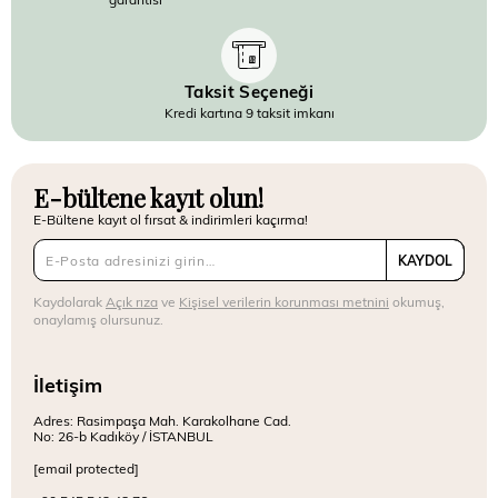
Taksit Seçeneği
Kredi kartına 9 taksit imkanı
E-bültene kayıt olun!
E-Bültene kayıt ol fırsat & indirimleri kaçırma!
KAYDOL
Kaydolarak
Açık rıza
ve
Kişisel verilerin korunması metnini
okumuş,
onaylamış olursunuz.
İletişim
Adres: Rasimpaşa Mah. Karakolhane Cad.
No: 26-b Kadıköy / İSTANBUL
[email protected]