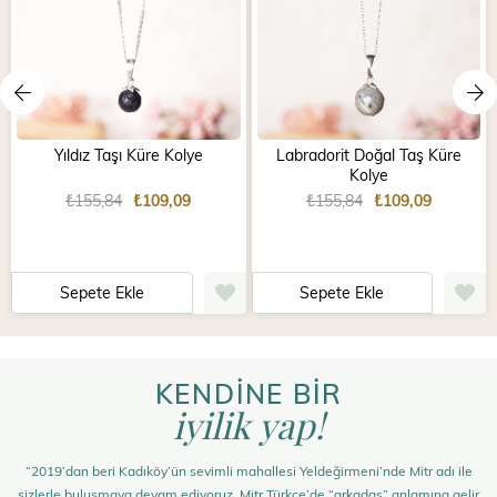
Yıldız Taşı Küre Kolye
Labradorit Doğal Taş Küre
Kolye
₺155,84
₺109,09
₺155,84
₺109,09
Sepete Ekle
Sepete Ekle
KENDİNE BİR
iyilik yap!
“2019’dan beri Kadıköy’ün sevimli mahallesi Yeldeğirmeni’nde Mitr adı ile
sizlerle buluşmaya devam ediyoruz. Mitr Türkçe’de “arkadaş” anlamına gelir