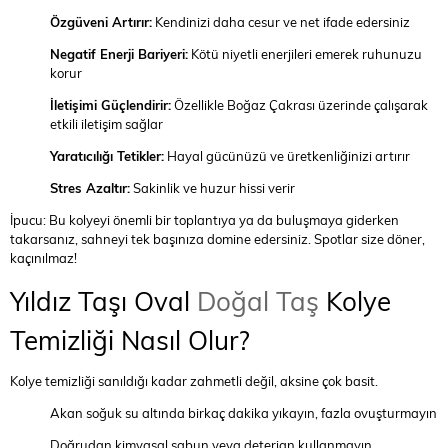
Özgüveni Artırır:
Kendinizi daha cesur ve net ifade edersiniz
Negatif Enerji Bariyeri:
Kötü niyetli enerjileri emerek ruhunuzu
korur
İletişimi Güçlendirir:
Özellikle Boğaz Çakrası üzerinde çalışarak
etkili iletişim sağlar
Yaratıcılığı Tetikler:
Hayal gücünüzü ve üretkenliğinizi artırır
Stres Azaltır:
Sakinlik ve huzur hissi verir
İpucu: Bu kolyeyi önemli bir toplantıya ya da buluşmaya giderken
takarsanız, sahneyi tek başınıza domine edersiniz. Spotlar size döner,
kaçınılmaz!
Yıldız Taşı Oval
Doğal Taş
Kolye
Temizliği Nasıl Olur?
Kolye temizliği sanıldığı kadar zahmetli değil, aksine çok basit.
Akan soğuk su altında birkaç dakika yıkayın, fazla ovuşturmayın
Doğrudan kimyasal sabun veya deterjan kullanmayın