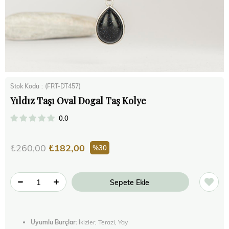
Stok Kodu
(FRT-DT457)
Yıldız Taşı Oval Dogal Taş Kolye
0.0
₺260,00
₺182,00
30
Uyumlu Burçlar:
İkizler, Terazi, Yay