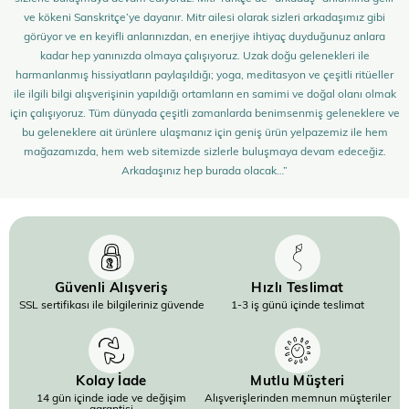
ve kökeni Sanskritçe’ye dayanır. Mitr ailesi olarak sizleri arkadaşımız gibi
görüyor ve en keyifli anlarınızdan, en enerjiye ihtiyaç duyduğunuz anlara
kadar hep yanınızda olmaya çalışıyoruz. Uzak doğu gelenekleri ile
harmanlanmış hissiyatların paylaşıldığı; yoga, meditasyon ve çeşitli ritüeller
ile ilgili bilgi alışverişinin yapıldığı ortamların en samimi ve doğal olanı olmak
için çalışıyoruz. Tüm dünyada çeşitli zamanlarda benimsenmiş geleneklere ve
bu geleneklere ait ürünlere ulaşmanız için geniş ürün yelpazemiz ile hem
mağazamızda, hem web sitemizde sizlerle buluşmaya devam edeceğiz.
Arkadaşınız hep burada olacak…”
Güvenli Alışveriş
Hızlı Teslimat
SSL sertifikası ile bilgileriniz güvende
1-3 iş günü içinde teslimat
Kolay İade
Mutlu Müşteri
14 gün içinde iade ve değişim
Alışverişlerinden memnun müşteriler
garantisi