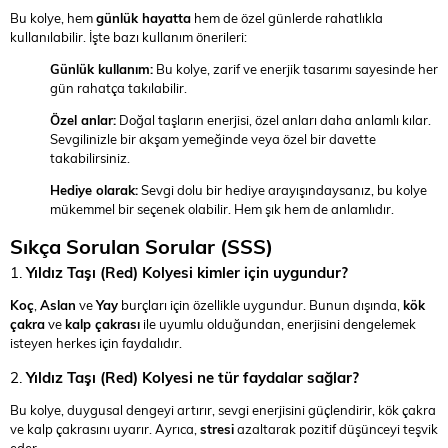
Bu kolye, hem
günlük hayatta
hem de özel günlerde rahatlıkla
kullanılabilir. İşte bazı kullanım önerileri:
Günlük kullanım:
Bu kolye, zarif ve enerjik tasarımı sayesinde her
gün rahatça takılabilir.
Özel anlar:
Doğal taşların enerjisi, özel anları daha anlamlı kılar.
Sevgilinizle bir akşam yemeğinde veya özel bir davette
takabilirsiniz.
Hediye olarak:
Sevgi dolu bir hediye arayışındaysanız, bu kolye
mükemmel bir seçenek olabilir. Hem şık hem de anlamlıdır.
Sıkça Sorulan Sorular (SSS)
1.
Yıldız Taşı (Red) Kolyesi kimler için uygundur?
Koç
,
Aslan
ve
Yay
burçları için özellikle uygundur. Bunun dışında,
kök
çakra
ve
kalp çakrası
ile uyumlu olduğundan, enerjisini dengelemek
isteyen herkes için faydalıdır.
2.
Yıldız Taşı (Red) Kolyesi ne tür faydalar sağlar?
Bu kolye, duygusal dengeyi artırır, sevgi enerjisini güçlendirir, kök çakra
ve kalp çakrasını uyarır. Ayrıca,
stresi
azaltarak pozitif düşünceyi teşvik