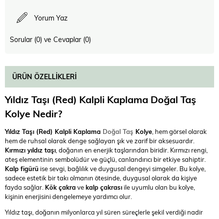
Yorum Yaz
Sorular (0) ve Cevaplar (0)
ÜRÜN ÖZELLIKLERI
Yıldız Taşı (Red) Kalpli Kaplama Doğal Taş
Kolye Nedir?
Yıldız Taşı (Red) Kalpli Kaplama
Doğal Taş
Kolye
, hem görsel olarak
hem de ruhsal olarak denge sağlayan şık ve zarif bir aksesuardır.
Kırmızı yıldız taşı
, doğanın en enerjik taşlarından biridir. Kırmızı rengi,
ateş elementinin sembolüdür ve güçlü, canlandırıcı bir etkiye sahiptir.
Kalp figürü
ise sevgi, bağlılık ve duygusal dengeyi simgeler. Bu kolye,
sadece estetik bir takı olmanın ötesinde, duygusal olarak da kişiye
fayda sağlar.
Kök çakra
ve
kalp çakrası
ile uyumlu olan bu kolye,
kişinin enerjisini dengelemeye yardımcı olur.
Yıldız taşı, doğanın milyonlarca yıl süren süreçlerle şekil verdiği nadir