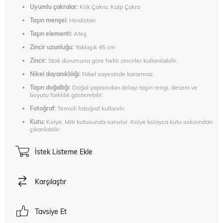
Uyumlu çakralar:
Kök Çakra, Kalp Çakra
Taşın menşei:
Hindistan
Taşın elementi:
Ateş
Zincir uzunluğu:
Yaklaşık 45 cm
Zincir:
Stok durumuna göre farklı zincirler kullanılabilir.
Nikel dayanıklılığı:
Nikel sayesinde kararmaz.
Taşın doğallığı:
Doğal yapısından dolayı taşın rengi, deseni ve
boyutu farklılık gösterebilir.
Fotoğraf:
Temsili fotoğraf kullanılır.
Kutu:
Kolye, Mitr kutusunda sunulur. Kolye kolayca kutu askısından
çıkarılabilir.
İstek Listeme Ekle
Karşılaştır
Tavsiye Et