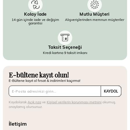
Kolay İade
Mutlu Müşteri
14 gün içinde iade ve değişim
Alışverişlerinden memnun müşteriler
garantisi
Taksit Seçeneği
Kredi kartına 9 taksit imkanı
E-bültene kayıt olun!
E-Bültene kayıt ol fırsat & indirimleri kaçırma!
KAYDOL
Kaydolarak
Açık rıza
ve
Kişisel verilerin korunması metnini
okumuş,
onaylamış olursunuz.
İletişim