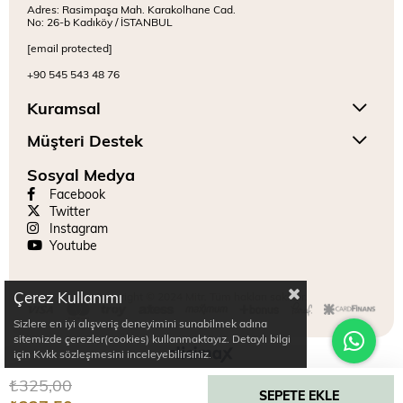
Adres: Rasimpaşa Mah. Karakolhane Cad.
No: 26-b Kadıköy / İSTANBUL
[email protected]
+90 545 543 48 76
Kuramsal
Müşteri Destek
Sosyal Medya
Facebook
Twitter
Instagram
Youtube
Çerez Kullanımı
Copyright © 2024 Mitr. Tüm hakları saklıdır.
Sizlere en iyi alışveriş deneyimini sunabilmek adına
sitemizde çerezler(cookies) kullanmaktayız. Detaylı bilgi
için Kvkk sözleşmesini inceleyebilirsiniz.
₺325,00