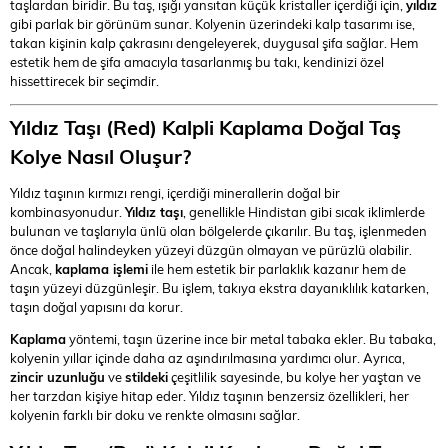
taşlardan biridir. Bu taş, ışığı yansıtan küçük kristaller içerdiği için,
yıldız
gibi parlak bir görünüm sunar. Kolyenin üzerindeki kalp tasarımı ise,
takan kişinin kalp çakrasını dengeleyerek, duygusal şifa sağlar. Hem
estetik hem de şifa amacıyla tasarlanmış bu takı, kendinizi özel
hissettirecek bir seçimdir.
Yıldız Taşı (Red) Kalpli Kaplama Doğal Taş
Kolye Nasıl Oluşur?
Yıldız taşının kırmızı rengi, içerdiği minerallerin doğal bir
kombinasyonudur.
Yıldız taşı
, genellikle Hindistan gibi sıcak iklimlerde
bulunan ve taşlarıyla ünlü olan bölgelerde çıkarılır. Bu taş, işlenmeden
önce doğal halindeyken yüzeyi düzgün olmayan ve pürüzlü olabilir.
Ancak,
kaplama işlemi
ile hem estetik bir parlaklık kazanır hem de
taşın yüzeyi düzgünleşir. Bu işlem, takıya ekstra dayanıklılık katarken,
taşın doğal yapısını da korur.
Kaplama
yöntemi, taşın üzerine ince bir metal tabaka ekler. Bu tabaka,
kolyenin yıllar içinde daha az aşındırılmasına yardımcı olur. Ayrıca,
zincir uzunluğu
ve
stildeki
çeşitlilik sayesinde, bu kolye her yaştan ve
her tarzdan kişiye hitap eder. Yıldız taşının benzersiz özellikleri, her
kolyenin farklı bir doku ve renkte olmasını sağlar.