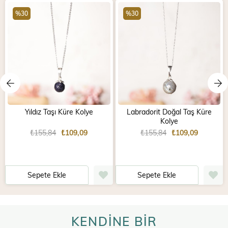
%30
%30
Yıldız Taşı Küre Kolye
Labradorit Doğal Taş Küre
Kolye
₺155,84
₺109,09
₺155,84
₺109,09
Sepete Ekle
Sepete Ekle
KENDİNE BİR