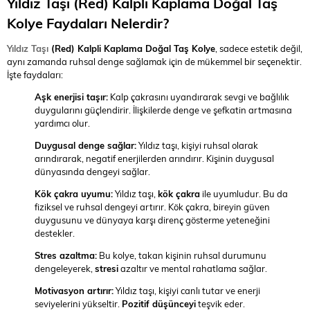
Yıldız Taşı (Red) Kalpli Kaplama Doğal Taş
Kolye Faydaları Nelerdir?
Yıldız Taşı
(Red) Kalpli Kaplama Doğal Taş Kolye
, sadece estetik değil,
aynı zamanda ruhsal denge sağlamak için de mükemmel bir seçenektir.
İşte faydaları:
Aşk enerjisi taşır:
Kalp çakrasını uyandırarak sevgi ve bağlılık
duygularını güçlendirir. İlişkilerde denge ve şefkatin artmasına
yardımcı olur.
Duygusal denge sağlar:
Yıldız taşı, kişiyi ruhsal olarak
arındırarak, negatif enerjilerden arındırır. Kişinin duygusal
dünyasında dengeyi sağlar.
Kök çakra uyumu:
Yıldız taşı,
kök çakra
ile uyumludur. Bu da
fiziksel ve ruhsal dengeyi artırır. Kök çakra, bireyin güven
duygusunu ve dünyaya karşı direnç gösterme yeteneğini
destekler.
Stres azaltma:
Bu kolye, takan kişinin ruhsal durumunu
dengeleyerek,
stresi
azaltır ve mental rahatlama sağlar.
Motivasyon artırır:
Yıldız taşı, kişiyi canlı tutar ve enerji
seviyelerini yükseltir.
Pozitif düşünceyi
teşvik eder.