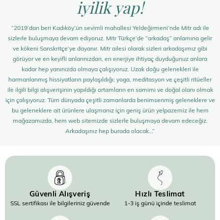
iyilik yap!
“2019’dan beri Kadıköy’ün sevimli mahallesi Yeldeğirmeni’nde Mitr adı ile
sizlerle buluşmaya devam ediyoruz. Mitr Türkçe’de “arkadaş” anlamına gelir
ve kökeni Sanskritçe’ye dayanır. Mitr ailesi olarak sizleri arkadaşımız gibi
görüyor ve en keyifli anlarınızdan, en enerjiye ihtiyaç duyduğunuz anlara
kadar hep yanınızda olmaya çalışıyoruz. Uzak doğu gelenekleri ile
harmanlanmış hissiyatların paylaşıldığı; yoga, meditasyon ve çeşitli ritüeller
ile ilgili bilgi alışverişinin yapıldığı ortamların en samimi ve doğal olanı olmak
için çalışıyoruz. Tüm dünyada çeşitli zamanlarda benimsenmiş geleneklere ve
bu geleneklere ait ürünlere ulaşmanız için geniş ürün yelpazemiz ile hem
mağazamızda, hem web sitemizde sizlerle buluşmaya devam edeceğiz.
Arkadaşınız hep burada olacak…”
Güvenli Alışveriş
Hızlı Teslimat
SSL sertifikası ile bilgileriniz güvende
1-3 iş günü içinde teslimat