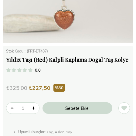
Stok Kodu
(FRT-DT487)
Yıldız Taşı (Red) Kalpli Kaplama Dogal Taş Kolye
0.0
₺325,00
₺227,50
30
Uyumlu burçlar:
Koç, Aslan, Yay