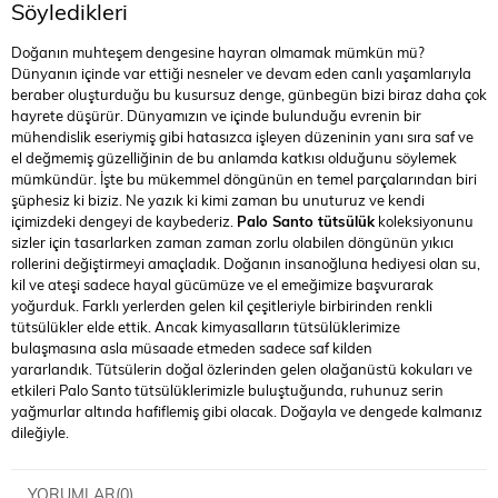
Söyledikleri
Doğanın muhteşem dengesine hayran olmamak mümkün mü?
Dünyanın içinde var ettiği nesneler ve devam eden canlı yaşamlarıyla
beraber oluşturduğu bu kusursuz denge, günbegün bizi biraz daha çok
hayrete düşürür. Dünyamızın ve içinde bulunduğu evrenin bir
mühendislik eseriymiş gibi hatasızca işleyen düzeninin yanı sıra saf ve
el değmemiş güzelliğinin de bu anlamda katkısı olduğunu söylemek
mümkündür. İşte bu mükemmel döngünün en temel parçalarından biri
şüphesiz ki biziz. Ne yazık ki kimi zaman bu unuturuz ve kendi
içimizdeki dengeyi de kaybederiz.
Palo Santo tütsülük
koleksiyonunu
sizler için tasarlarken zaman zaman zorlu olabilen döngünün yıkıcı
rollerini değiştirmeyi amaçladık. Doğanın insanoğluna hediyesi olan su,
kil ve ateşi sadece hayal gücümüze ve el emeğimize başvurarak
yoğurduk. Farklı yerlerden gelen kil çeşitleriyle birbirinden renkli
tütsülükler elde ettik. Ancak kimyasalların tütsülüklerimize
bulaşmasına asla müsaade etmeden sadece saf kilden
yararlandık. Tütsülerin doğal özlerinden gelen olağanüstü kokuları ve
etkileri Palo Santo tütsülüklerimizle buluştuğunda, ruhunuz serin
yağmurlar altında hafiflemiş gibi olacak. Doğayla ve dengede kalmanız
dileğiyle.
YORUMLAR
(0)