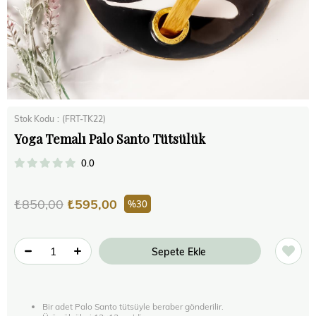
Stok Kodu
(FRT-TK22)
Yoga Temalı Palo Santo Tütsülük
0.0
₺850,00
₺595,00
30
Bir adet Palo Santo tütsüyle beraber gönderilir.