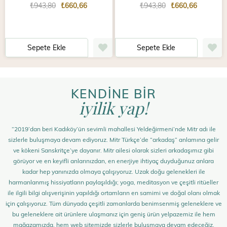
₺943,80
₺660,66
₺943,80
₺660,66
Sepete Ekle
Sepete Ekle
KENDİNE BİR
iyilik yap!
“2019’dan beri Kadıköy’ün sevimli mahallesi Yeldeğirmeni’nde Mitr adı ile
sizlerle buluşmaya devam ediyoruz. Mitr Türkçe’de “arkadaş” anlamına gelir
ve kökeni Sanskritçe’ye dayanır. Mitr ailesi olarak sizleri arkadaşımız gibi
görüyor ve en keyifli anlarınızdan, en enerjiye ihtiyaç duyduğunuz anlara
kadar hep yanınızda olmaya çalışıyoruz. Uzak doğu gelenekleri ile
harmanlanmış hissiyatların paylaşıldığı; yoga, meditasyon ve çeşitli ritüeller
ile ilgili bilgi alışverişinin yapıldığı ortamların en samimi ve doğal olanı olmak
için çalışıyoruz. Tüm dünyada çeşitli zamanlarda benimsenmiş geleneklere ve
bu geleneklere ait ürünlere ulaşmanız için geniş ürün yelpazemiz ile hem
mağazamızda, hem web sitemizde sizlerle buluşmaya devam edeceğiz.