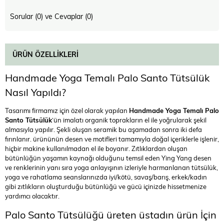
Sorular (0) ve Cevaplar (0)
ÜRÜN ÖZELLIKLERI
Handmade Yoga Temalı Palo Santo Tütsülük
Nasıl Yapıldı?
Tasarımı firmamız için özel olarak yapılan
Handmade Yoga Temalı Palo
Santo Tütsülük
‘ün imalatı organik toprakların el ile yoğrularak şekil
almasıyla yapılır. Şekli oluşan seramik bu aşamadan sonra iki defa
fırınlanır. ürününün desen ve motifleri tamamıyla doğal içeriklerle işlenir,
hiçbir makine kullanılmadan el ile boyanır. Zıtlıklardan oluşan
bütünlüğün yaşamın kaynağı olduğunu temsil eden Ying Yang desen
ve renklerinin yanı sıra yoga anlayışının izleriyle harmanlanan tütsülük,
yoga ve rahatlama seanslarınızda iyi/kötü, savaş/barış, erkek/kadın
gibi zıtlıkların oluşturduğu bütünlüğü ve gücü içinizde hissetmenize
yardımcı olacaktır.
Palo Santo Tütsülüğü üreten üstadın ürün İçin