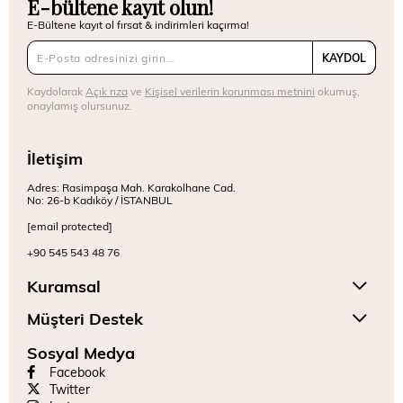
E-bültene kayıt olun!
E-Bültene kayıt ol fırsat & indirimleri kaçırma!
KAYDOL
Kaydolarak
Açık rıza
ve
Kişisel verilerin korunması metnini
okumuş,
onaylamış olursunuz.
İletişim
Adres: Rasimpaşa Mah. Karakolhane Cad.
No: 26-b Kadıköy / İSTANBUL
[email protected]
+90 545 543 48 76
Kuramsal
Müşteri Destek
Sosyal Medya
Facebook
Twitter