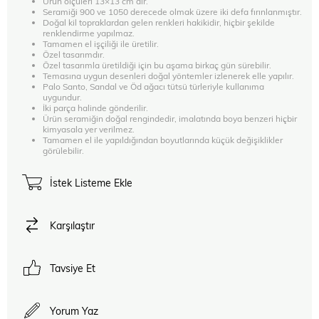
Ürün ölçüleri 13×13 cm’dir.
Seramiği 900 ve 1050 derecede olmak üzere iki defa fırınlanmıştır.
Doğal kil topraklardan gelen renkleri hakikidir, hiçbir şekilde
renklendirme yapılmaz.
Tamamen el işçiliği ile üretilir.
Özel tasarımdır.
Özel tasarımla üretildiği için bu aşama birkaç gün sürebilir.
Temasına uygun desenleri doğal yöntemler izlenerek elle yapılır.
Palo Santo, Sandal ve Öd ağacı tütsü türleriyle kullanıma
uygundur.
İki parça halinde gönderilir.
Ürün seramiğin doğal rengindedir, imalatında boya benzeri hiçbir
kimyasala yer verilmez.
Tamamen el ile yapıldığından boyutlarında küçük değişiklikler
görülebilir.
İstek Listeme Ekle
Karşılaştır
Tavsiye Et
Yorum Yaz