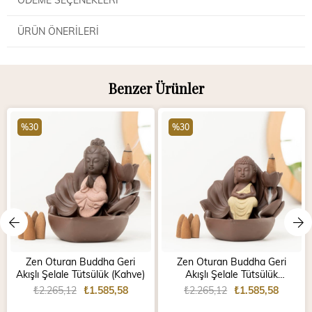
ÜRÜN ÖNERILERI
Benzer Ürünler
%30
%30
Zen Oturan Buddha Geri
Zen Oturan Buddha Geri
Akışlı Şelale Tütsülük (Kahve)
Akışlı Şelale Tütsülük
(Kahverengi)
₺2.265,12
₺1.585,58
₺2.265,12
₺1.585,58