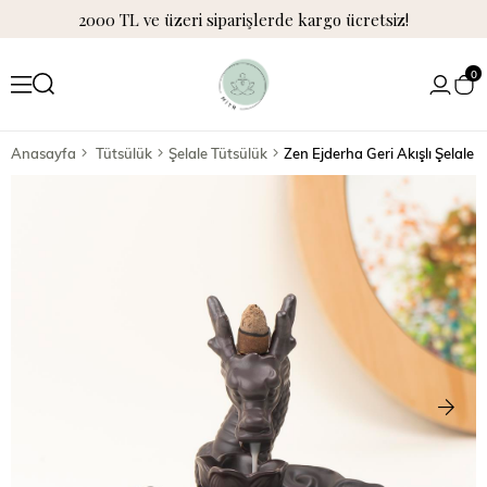
2000 TL ve üzeri siparişlerde kargo ücretsiz!
0
Anasayfa
Tütsülük
Şelale Tütsülük
Zen Ejderha Geri Akışlı Şelale 