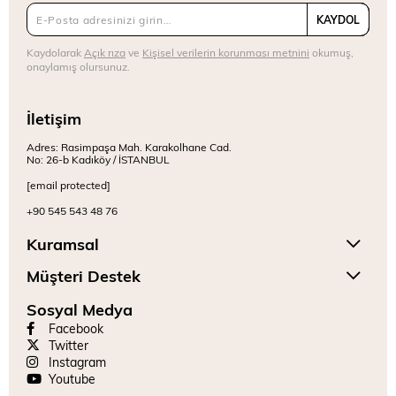
KAYDOL
Kaydolarak
Açık rıza
ve
Kişisel verilerin korunması metnini
okumuş,
onaylamış olursunuz.
İletişim
Adres: Rasimpaşa Mah. Karakolhane Cad.
No: 26-b Kadıköy / İSTANBUL
[email protected]
+90 545 543 48 76
Kuramsal
Müşteri Destek
Sosyal Medya
Facebook
Twitter
Instagram
Youtube