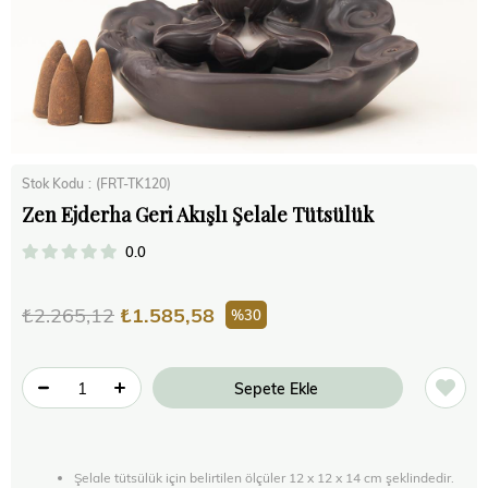
Stok Kodu
(FRT-TK120)
Zen Ejderha Geri Akışlı Şelale Tütsülük
0.0
₺2.265,12
₺1.585,58
30
Şelale tütsülük için belirtilen ölçüler 12 x 12 x 14 cm şeklindedir.