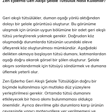
Zen Ejderha Geri Akışlı Şelale Tütsülük Nasıl Kullanılır?
Geri akışlı tütsülükler, duman aşağı yönlü aktığından
dolayı bir şelale görüntüsü oluşturur. Bu görünüme
ulaşmak için ürünün uygun bölümüne bir adet geri akışlı
tütsü yerleştirerek yakmak gerekir. Doğrudan köz
oluşmadığı durumlarda tütsünün ucundaki aleve
üfleyerek köz oluşturulması mümkündür. Aşağıdaki
delikten akmaya başlayan tütsü dumanı, katmanlardan
aşağı doğru akarak görsel bir şölen oluşturur. Şelale
akışını sonlandırmak için tütsüyü söndürmek ve dumana
üflemek yeterli olur.
Zen Ejderha Geri Akışlı Şelale Tütsülüğün doğru bir
biçimde kullanılması için mutlaka düz yüzeylere
yerleştirilmesi gerekir. Ortamda tütsü dumanını
etkileyecek bir hava akımı bulunmaması oldukça
önemlidir. Ayrıca devrilme gibi durumlara karşı ürünün
çevresinde yanıcı materyallere yer verilmemesi ve