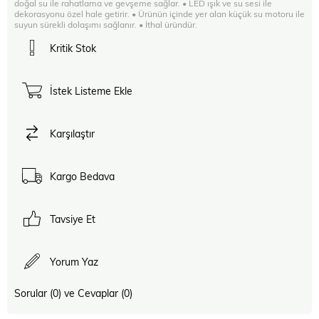
doğal su ile rahatlama ve gevşeme sağlar. • LED ışık ve su sesi ile
dekorasyonu özel hale getirir. • Ürünün içinde yer alan küçük su motoru ile
suyun sürekli dolaşımı sağlanır. • İthal üründür.
Kritik Stok
İstek Listeme Ekle
Karşılaştır
Kargo Bedava
Tavsiye Et
Yorum Yaz
Sorular (0) ve Cevaplar (0)