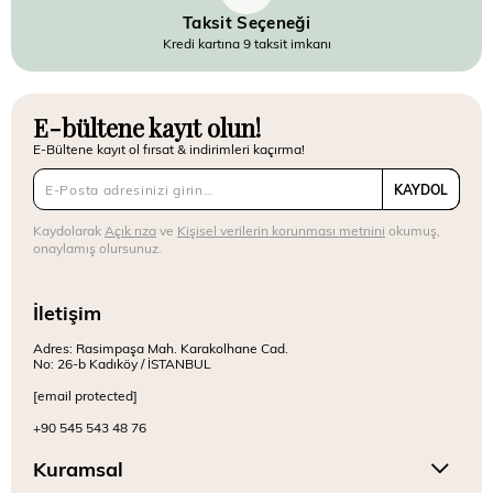
Taksit Seçeneği
Kredi kartına 9 taksit imkanı
E-bültene kayıt olun!
E-Bültene kayıt ol fırsat & indirimleri kaçırma!
KAYDOL
Kaydolarak
Açık rıza
ve
Kişisel verilerin korunması metnini
okumuş,
onaylamış olursunuz.
İletişim
Adres: Rasimpaşa Mah. Karakolhane Cad.
No: 26-b Kadıköy / İSTANBUL
[email protected]
+90 545 543 48 76
Kuramsal