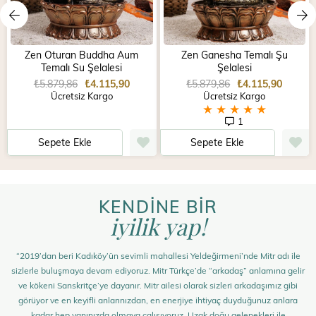
Zen Oturan Buddha Aum
Zen Ganesha Temalı Şu
Temalı Su Şelalesi
Şelalesi
₺5.879,86
₺4.115,90
₺5.879,86
₺4.115,90
Ücretsiz Kargo
Ücretsiz Kargo
★
★
★
★
★
1
Sepete Ekle
Sepete Ekle
KENDİNE BİR
iyilik yap!
“2019’dan beri Kadıköy’ün sevimli mahallesi Yeldeğirmeni’nde Mitr adı ile
sizlerle buluşmaya devam ediyoruz. Mitr Türkçe’de “arkadaş” anlamına gelir
ve kökeni Sanskritçe’ye dayanır. Mitr ailesi olarak sizleri arkadaşımız gibi
görüyor ve en keyifli anlarınızdan, en enerjiye ihtiyaç duyduğunuz anlara
kadar hep yanınızda olmaya çalışıyoruz. Uzak doğu gelenekleri ile