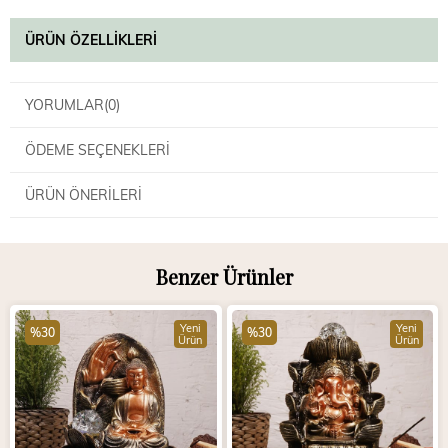
ÜRÜN ÖZELLIKLERI
YORUMLAR
(0)
ÖDEME SEÇENEKLERI
ÜRÜN ÖNERILERI
Benzer Ürünler
Yeni
Yeni
%30
%30
Ürün
Ürün