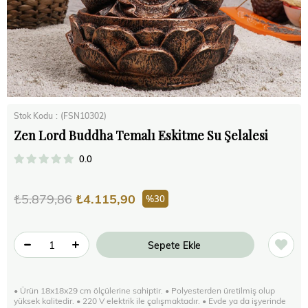
Stok Kodu
(FSN10302)
Zen Lord Buddha Temalı Eskitme Su Şelalesi
0.0
₺5.879,86
₺4.115,90
30
• Ürün 18x18x29 cm ölçülerine sahiptir. • Polyesterden üretilmiş olup
yüksek kalitedir. • 220 V elektrik ile çalışmaktadır. • Evde ya da işyerinde