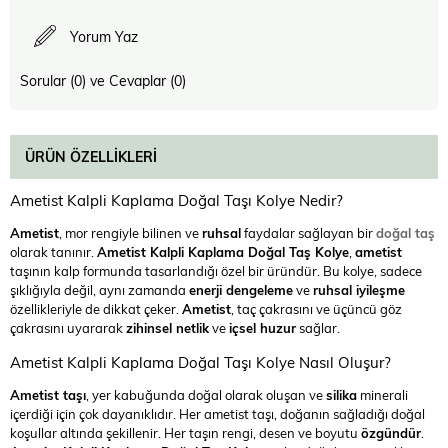
Yorum Yaz
Sorular (0) ve Cevaplar (0)
ÜRÜN ÖZELLIKLERI
Ametist Kalpli Kaplama Doğal Taşı Kolye Nedir?
Ametist
, mor rengiyle bilinen ve
ruhsal
faydalar sağlayan bir
doğal taş
olarak tanınır.
Ametist Kalpli Kaplama Doğal Taş Kolye
,
ametist
taşının kalp formunda tasarlandığı özel bir üründür. Bu kolye, sadece
şıklığıyla değil, aynı zamanda
enerji dengeleme
ve
ruhsal iyileşme
özellikleriyle de dikkat çeker.
Ametist
, taç çakrasını ve üçüncü göz
çakrasını uyararak
zihinsel netlik
ve
içsel huzur
sağlar.
Ametist Kalpli Kaplama Doğal Taşı Kolye Nasıl Oluşur?
Ametist taşı
, yer kabuğunda doğal olarak oluşan ve
silika
minerali
içerdiği için çok dayanıklıdır. Her ametist taşı, doğanın sağladığı doğal
koşullar altında şekillenir. Her taşın rengi, desen ve boyutu
özgündür
.