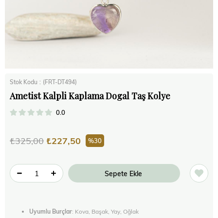
Stok Kodu
(FRT-DT494)
Ametist Kalpli Kaplama Dogal Taş Kolye
0.0
₺325,00
₺227,50
30
Uyumlu Burçlar
: Kova, Başak, Yay, Oğlak