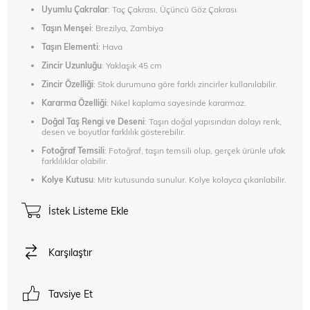
Uyumlu Çakralar
: Taç Çakrası, Üçüncü Göz Çakrası
Taşın Menşei
: Brezilya, Zambiya
Taşın Elementi
: Hava
Zincir Uzunluğu
: Yaklaşık 45 cm
Zincir Özelliği
: Stok durumuna göre farklı zincirler kullanılabilir.
Kararma Özelliği
: Nikel kaplama sayesinde kararmaz.
Doğal Taş Rengi ve Deseni
: Taşın doğal yapısından dolayı renk,
desen ve boyutlar farklılık gösterebilir.
Fotoğraf Temsili
: Fotoğraf, taşın temsili olup, gerçek ürünle ufak
farklılıklar olabilir.
Kolye Kutusu
: Mitr kutusunda sunulur. Kolye kolayca çıkarılabilir.
İstek Listeme Ekle
Karşılaştır
Tavsiye Et