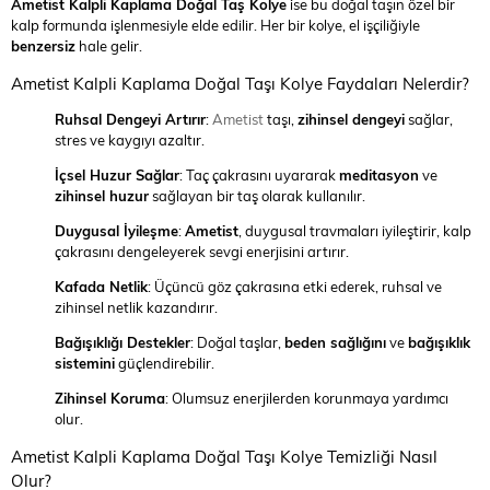
Ametist Kalpli Kaplama Doğal Taş Kolye
ise bu doğal taşın özel bir
kalp formunda işlenmesiyle elde edilir. Her bir kolye, el işçiliğiyle
benzersiz
hale gelir.
Ametist Kalpli Kaplama Doğal Taşı Kolye Faydaları Nelerdir?
Ruhsal Dengeyi Artırır
:
Ametist
taşı,
zihinsel dengeyi
sağlar,
stres ve kaygıyı azaltır.
İçsel Huzur Sağlar
: Taç çakrasını uyararak
meditasyon
ve
zihinsel huzur
sağlayan bir taş olarak kullanılır.
Duygusal İyileşme
:
Ametist
, duygusal travmaları iyileştirir, kalp
çakrasını dengeleyerek sevgi enerjisini artırır.
Kafada Netlik
: Üçüncü göz çakrasına etki ederek, ruhsal ve
zihinsel netlik kazandırır.
Bağışıklığı Destekler
: Doğal taşlar,
beden sağlığını
ve
bağışıklık
sistemini
güçlendirebilir.
Zihinsel Koruma
: Olumsuz enerjilerden korunmaya yardımcı
olur.
Ametist Kalpli Kaplama Doğal Taşı Kolye Temizliği Nasıl
Olur?