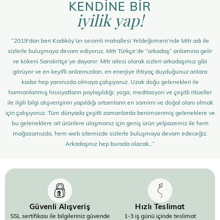
KENDİNE BİR
iyilik yap!
“2019’dan beri Kadıköy’ün sevimli mahallesi Yeldeğirmeni’nde Mitr adı ile
sizlerle buluşmaya devam ediyoruz. Mitr Türkçe’de “arkadaş” anlamına gelir
ve kökeni Sanskritçe’ye dayanır. Mitr ailesi olarak sizleri arkadaşımız gibi
görüyor ve en keyifli anlarınızdan, en enerjiye ihtiyaç duyduğunuz anlara
kadar hep yanınızda olmaya çalışıyoruz. Uzak doğu gelenekleri ile
harmanlanmış hissiyatların paylaşıldığı; yoga, meditasyon ve çeşitli ritüeller
ile ilgili bilgi alışverişinin yapıldığı ortamların en samimi ve doğal olanı olmak
için çalışıyoruz. Tüm dünyada çeşitli zamanlarda benimsenmiş geleneklere ve
bu geleneklere ait ürünlere ulaşmanız için geniş ürün yelpazemiz ile hem
mağazamızda, hem web sitemizde sizlerle buluşmaya devam edeceğiz.
Arkadaşınız hep burada olacak…”
Güvenli Alışveriş
Hızlı Teslimat
SSL sertifikası ile bilgileriniz güvende
1-3 iş günü içinde teslimat