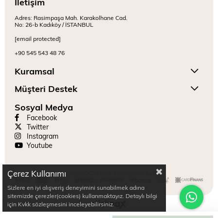
İletişim
Adres: Rasimpaşa Mah. Karakolhane Cad.
No: 26-b Kadıköy / İSTANBUL
[email protected]
+90 545 543 48 76
Kuramsal
Müşteri Destek
Sosyal Medya
Facebook
Twitter
Instagram
Youtube
Çerez Kullanımı
Copyright © 2024 Mitr. Tüm hakları saklıdır.
Sizlere en iyi alışveriş deneyimini sunabilmek adına
sitemizde çerezler(cookies) kullanmaktayız. Detaylı bilgi
için Kvkk sözleşmesini inceleyebilirsiniz.