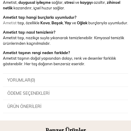
Ametist,
duygusal iyileşme
sağlar,
stresi
ve
kaygıyı
azaltır,
zihinsel
netlik
kazandırır, içsel huzur sağlar.
Ametist taşı hangi burçlarla uyumludur?
Ametist
taşı, özellikle
Kova
,
Başak
,
Yay
ve
Oğlak
burçlarıyla uyumludur.
Ametist taşı nasıl temizlenir?
Ametist taşı, nazikçe suyla yıkanarak temizlenebilir. Kimyasal temizlik
ürünlerinden kaçınılmalıdır.
Ametist taşının rengi neden farklıdır?
Ametist taşının doğal yapısından dolayı, renk ve desenler farklılık
gösterebilir. Her taş doğanın benzersiz eseridir.
YORUMLAR
(0)
ÖDEME SEÇENEKLERI
ÜRÜN ÖNERILERI
Benzer Ürünler