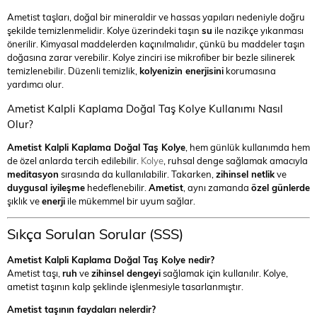
Ametist taşları, doğal bir mineraldir ve hassas yapıları nedeniyle doğru
şekilde temizlenmelidir. Kolye üzerindeki taşın
su
ile nazikçe yıkanması
önerilir. Kimyasal maddelerden kaçınılmalıdır, çünkü bu maddeler taşın
doğasına zarar verebilir. Kolye zinciri ise mikrofiber bir bezle silinerek
temizlenebilir. Düzenli temizlik,
kolyenizin enerjisini
korumasına
yardımcı olur.
Ametist Kalpli Kaplama Doğal Taş Kolye Kullanımı Nasıl
Olur?
Ametist Kalpli Kaplama Doğal Taş Kolye
, hem günlük kullanımda hem
de özel anlarda tercih edilebilir.
Kolye
, ruhsal denge sağlamak amacıyla
meditasyon
sırasında da kullanılabilir. Takarken,
zihinsel netlik
ve
duygusal iyileşme
hedeflenebilir.
Ametist
, aynı zamanda
özel günlerde
şıklık ve
enerji
ile mükemmel bir uyum sağlar.
Sıkça Sorulan Sorular (SSS)
Ametist Kalpli Kaplama Doğal Taş Kolye nedir?
Ametist taşı,
ruh
ve
zihinsel dengeyi
sağlamak için kullanılır. Kolye,
ametist taşının kalp şeklinde işlenmesiyle tasarlanmıştır.
Ametist taşının faydaları nelerdir?