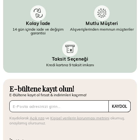
Kolay İade
Mutlu Müşteri
14 gün içinde iade ve değişim
Alışverişlerinden memnun müşteriler
garantisi
Taksit Seçeneği
Kredi kartına 9 taksit imkanı
E-bültene kayıt olun!
E-Bültene kayıt ol fırsat & indirimleri kaçırma!
KAYDOL
Kaydolarak
Açık rıza
ve
Kişisel verilerin korunması metnini
okumuş,
onaylamış olursunuz.