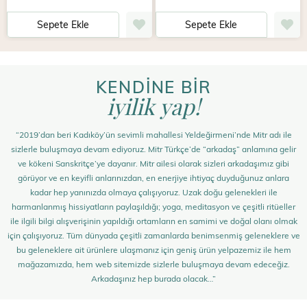
Sepete Ekle
Sepete Ekle
KENDİNE BİR
iyilik yap!
“2019’dan beri Kadıköy’ün sevimli mahallesi Yeldeğirmeni’nde Mitr adı ile
sizlerle buluşmaya devam ediyoruz. Mitr Türkçe’de “arkadaş” anlamına gelir
ve kökeni Sanskritçe’ye dayanır. Mitr ailesi olarak sizleri arkadaşımız gibi
görüyor ve en keyifli anlarınızdan, en enerjiye ihtiyaç duyduğunuz anlara
kadar hep yanınızda olmaya çalışıyoruz. Uzak doğu gelenekleri ile
harmanlanmış hissiyatların paylaşıldığı; yoga, meditasyon ve çeşitli ritüeller
ile ilgili bilgi alışverişinin yapıldığı ortamların en samimi ve doğal olanı olmak
için çalışıyoruz. Tüm dünyada çeşitli zamanlarda benimsenmiş geleneklere ve
bu geleneklere ait ürünlere ulaşmanız için geniş ürün yelpazemiz ile hem
mağazamızda, hem web sitemizde sizlerle buluşmaya devam edeceğiz.
Arkadaşınız hep burada olacak…”