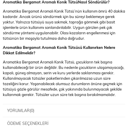
Aromatika Bergamot Aromalı Konik Tütsü
Nasıl Söndürülür?
Aromatika Bergamot Aromalı Konik Tütsü’nün kullanım ömrü 40 dakika
kadardır. Ancak ürünü söndürmek için bu süreyi beklemeye gerek
yoktur. Yalnızca tütsüyü suya sokmak, toprağa gömmek gibi basit
işlemlerle ürün kullanımı sonlandırılabilir. Uygun görülen pek çok
söndürme yöntemi uygulanabilir. Olası kazaların engellenmesi için
tütsünün bir maşayla tutulması daha doğrudur.
Aromatika Bergamot Aromalı Konik Tütsüsü
Kullanırken Nelere
Dikkat Edilmelidir?
Aromatika Bergamot Aromalı Konik Tütsü, çocukların tek başına
kullanabileceği bir ürün değildir. Bu nedenle çocukların ulaşamayacağı,
kapalı, güneş almayan, serin ve kuru yerlerde saklanması gerekir.
Kullanılmayacak tütsüler paketlerinden çıkarılmazsa uzun süre
tazeliğini korur. Yaşanabilecek olumsuz durumların önüne geçmek için
tütsüyü gözle görülür mesafede, çok yakınında bulunmayacak şekilde
kullanmak gerekir. Tütsüler uzun süre tek başına bırakılmamalıdır.
YORUMLAR
(0)
ÖDEME SEÇENEKLERI