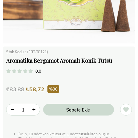
Stok Kodu
(FRT-TC121)
Aromatika Bergamot Aromalı Konik Tütsü
0.0
₺83,88
₺58,72
30
Ürün, 10 adet konik tütsü ve 1 adet tütsülükten oluşur.