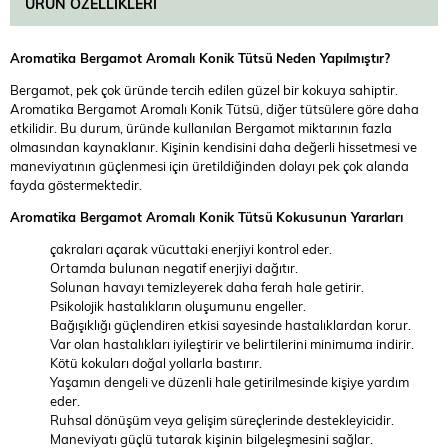
ÜRÜN ÖZELLIKLERI
Aromatika Bergamot Aromalı Konik Tütsü
Neden Yapılmıştır?
Bergamot, pek çok üründe tercih edilen güzel bir kokuya sahiptir.
Aromatika Bergamot Aromalı Konik Tütsü, diğer tütsülere göre daha
etkilidir. Bu durum, üründe kullanılan Bergamot miktarının fazla
olmasından kaynaklanır. Kişinin kendisini daha değerli hissetmesi ve
maneviyatının güçlenmesi için üretildiğinden dolayı pek çok alanda
fayda göstermektedir.
Aromatika Bergamot Aromalı Konik Tütsü
Kokusunun Yararları
çakraları açarak vücuttaki enerjiyi kontrol eder.
Ortamda bulunan negatif enerjiyi dağıtır.
Solunan havayı temizleyerek daha ferah hale getirir.
Psikolojik hastalıkların oluşumunu engeller.
Bağışıklığı güçlendiren etkisi sayesinde hastalıklardan korur.
Var olan hastalıkları iyileştirir ve belirtilerini minimuma indirir.
Kötü kokuları doğal yollarla bastırır.
Yaşamın dengeli ve düzenli hale getirilmesinde kişiye yardım
eder.
Ruhsal dönüşüm veya gelişim süreçlerinde destekleyicidir.
Maneviyatı güçlü tutarak kişinin bilgeleşmesini sağlar.