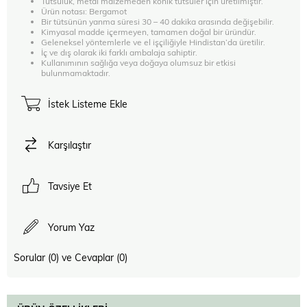
Tütsülük, metal malzemeden konik tütsüler için üretilmiştir.
Ürün notası: Bergamot
Bir tütsünün yanma süresi 30 – 40 dakika arasında değişebilir.
Kimyasal madde içermeyen, tamamen doğal bir üründür.
Geleneksel yöntemlerle ve el işçiliğiyle Hindistan’da üretilir.
İç ve dış olarak iki farklı ambalaja sahiptir.
Kullanımının sağlığa veya doğaya olumsuz bir etkisi
bulunmamaktadır.
İstek Listeme Ekle
Karşılaştır
Tavsiye Et
Yorum Yaz
Sorular (0) ve Cevaplar (0)