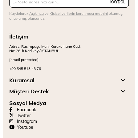
KAYDOL
Kaydolarak
Açık rıza
ve
Kişisel verilerin korunması metnini
okumuş,
onaylamış olursunuz.
İletişim
Adres: Rasimpaşa Mah. Karakolhane Cad.
No: 26-b Kadıköy / İSTANBUL
[email protected]
+90 545 543 48 76
Kuramsal
Müşteri Destek
Sosyal Medya
Facebook
Twitter
Instagram
Youtube