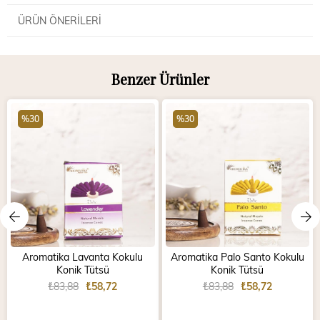
ÜRÜN ÖNERILERI
Benzer Ürünler
%30
%30
Aromatika Lavanta Kokulu
Aromatika Palo Santo Kokulu
Konik Tütsü
Konik Tütsü
₺83,88
₺58,72
₺83,88
₺58,72