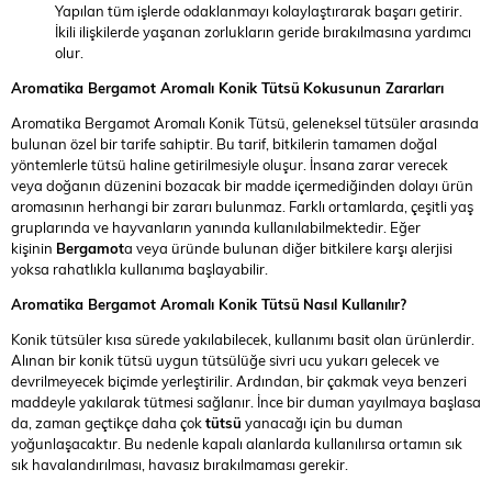
Yapılan tüm işlerde odaklanmayı kolaylaştırarak başarı getirir.
İkili ilişkilerde yaşanan zorlukların geride bırakılmasına yardımcı
olur.
Aromatika Bergamot Aromalı Konik Tütsü
Kokusunun Zararları
Aromatika Bergamot Aromalı Konik Tütsü, geleneksel tütsüler arasında
bulunan özel bir tarife sahiptir. Bu tarif, bitkilerin tamamen doğal
yöntemlerle tütsü haline getirilmesiyle oluşur. İnsana zarar verecek
veya doğanın düzenini bozacak bir madde içermediğinden dolayı ürün
aromasının herhangi bir zararı bulunmaz. Farklı ortamlarda, çeşitli yaş
gruplarında ve hayvanların yanında kullanılabilmektedir. Eğer
kişinin
Bergamot
a veya üründe bulunan diğer bitkilere karşı alerjisi
yoksa rahatlıkla kullanıma başlayabilir.
Aromatika Bergamot Aromalı Konik Tütsü
Nasıl Kullanılır?
Konik tütsüler kısa sürede yakılabilecek, kullanımı basit olan ürünlerdir.
Alınan bir konik tütsü uygun tütsülüğe sivri ucu yukarı gelecek ve
devrilmeyecek biçimde yerleştirilir. Ardından, bir çakmak veya benzeri
maddeyle yakılarak tütmesi sağlanır. İnce bir duman yayılmaya başlasa
da, zaman geçtikçe daha çok
tütsü
yanacağı için bu duman
yoğunlaşacaktır. Bu nedenle kapalı alanlarda kullanılırsa ortamın sık
sık havalandırılması, havasız bırakılmaması gerekir.