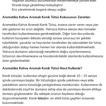
Yaşanan olumsuz durumlardan etkilenmemeye yardım eder.
Stresle başa çıkabilmeyi kolaylaştırır.
Kriz yönetiminde başarılı olmayı sağlar.
Aromatika Kahve Aromalı Konik Tütsü
Kokusunun Zararları
Aromatika Kahve Aromalı Konik Tütsü, insana zarar veren veya yan
etki gösteren bir ürün değildir. Yalnızca Kahve alerjisi olan kimseler
tarafından kullanılmaması gerekmektedir. Diğer tüm durumlarda
kullanım tavsiyeleri dikkate alındığı sürece sorunsuz bir şekilde
tüketilebilir. çocuklar ve hayvanlar tarafından da solunabilen bir tütsü
olduğundan dolayı hemen hemen her alanda kullanılabilmektedir.
Yalnızca dumanın solunacağı mesafenin doğru ayarlanmasına,
tütsünün devrilmemesine ve havalandırılabilir alanlarda kullanılmasına
özen gösterilmelidir.
Aromatika Kahve Aromalı Konik Tütsü
Nasıl Kullanılır?
Konik tütsüler, kullanılan ateşin gücüne bağlı olarak 10 – 15 saniye
içinde yanmaya başlar. Bir tütsülüğün içinde yakılması veya elde
yakıldıktan sonra tütsülüğe yerleştirilmesi mümkündür. Kullanımının ilk
dakikalarında zayıf bir dumana sahip olsa da yanmaya devam ettikçe
dumanı güçlenecektir. Bu sebeple ürünün faydasız olduğu
düşünülmemelidir. Konik
tütsü
ler, en etkili tütsü çeşitleri arasında
bulunmaktadır.