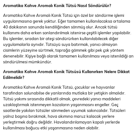
Aromatika Kahve Aromalı Konik Tütsü
Nasıl Söndürülür?
Aromatika Kahve Aromalı Konik Tütsü için özel bir söndürme işlemi
uygulanmasına gerek yoktur. Eğer tamamen kullanılacaksa ortalama
40 dakikanın sonunda kendiliğinden sönmüş olur. Ancak tütsü
kullanımı daha erken sonlandırılmak istenirse çeşitli işlemler yapılabilir.
Bu işlemler, sıradan bir ateşi söndürürken kullanılabilecek diğer
uygulamalarla aynıdır. Tütsüyü suya batırmak, yanıcı olmayan
cisimlerin yüzeyine sürtmek, toprağa gömmek gibi pek çok yöntem
denenebilir. Kişiye bağlı olarak tamamen kullanılması veya istenildiği an
söndürülmesi mümkündür.
Aromatika Kahve Aromalı Konik Tütsüsü
Kullanırken Nelere Dikkat
Edilmelidir?
Aromatika Kahve Aromalı Konik Tütsü, çocuklar ve hayvanlar
tarafından solunabilse de yanlarında mutlaka bir yetişkin olmalıdır.
Tütsü yakımı sırasında dikkatli olmak, çevredeki yanıcı maddeleri
uzaklaştırmak istenmeyen kazaların yaşanmasını engeller. Geç
saatlerde yakılan tütsüler sönmeden uyumak sakıncalıdır. Tütsüleri
yalnız başına bırakmak, hava akımına maruz kalacak yerlere
yerleştirmek doğru değildir. Havalandırılamayan kapalı yerlerde
kullanılması boğucu etki yaşanmasına neden olabilir.