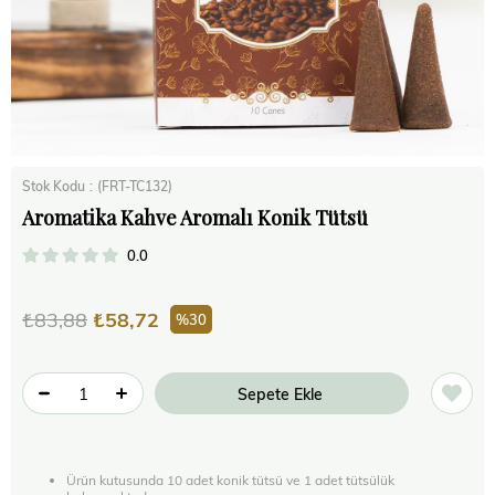
Stok Kodu
(FRT-TC132)
Aromatika Kahve Aromalı Konik Tütsü
0.0
₺83,88
₺58,72
30
Ürün kutusunda 10 adet konik tütsü ve 1 adet tütsülük