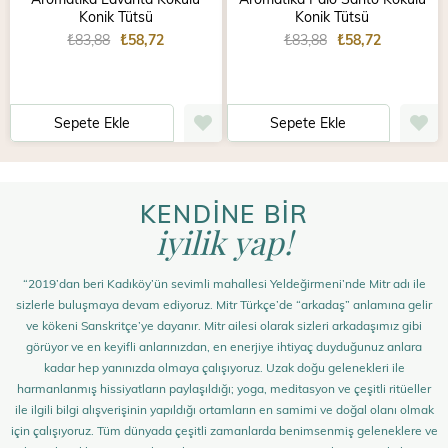
Konik Tütsü
Konik Tütsü
₺83,88
₺58,72
₺83,88
₺58,72
Sepete Ekle
Sepete Ekle
KENDİNE BİR
iyilik yap!
“2019’dan beri Kadıköy’ün sevimli mahallesi Yeldeğirmeni’nde Mitr adı ile
sizlerle buluşmaya devam ediyoruz. Mitr Türkçe’de “arkadaş” anlamına gelir
ve kökeni Sanskritçe’ye dayanır. Mitr ailesi olarak sizleri arkadaşımız gibi
görüyor ve en keyifli anlarınızdan, en enerjiye ihtiyaç duyduğunuz anlara
kadar hep yanınızda olmaya çalışıyoruz. Uzak doğu gelenekleri ile
harmanlanmış hissiyatların paylaşıldığı; yoga, meditasyon ve çeşitli ritüeller
ile ilgili bilgi alışverişinin yapıldığı ortamların en samimi ve doğal olanı olmak
için çalışıyoruz. Tüm dünyada çeşitli zamanlarda benimsenmiş geleneklere ve