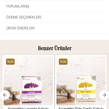
YORUMLAR
(0)
ÖDEME SEÇENEKLERI
ÜRÜN ÖNERILERI
Benzer Ürünler
%30
%30
Aromatika Lavanta Kokulu
Aromatika Palo Santo Kokulu