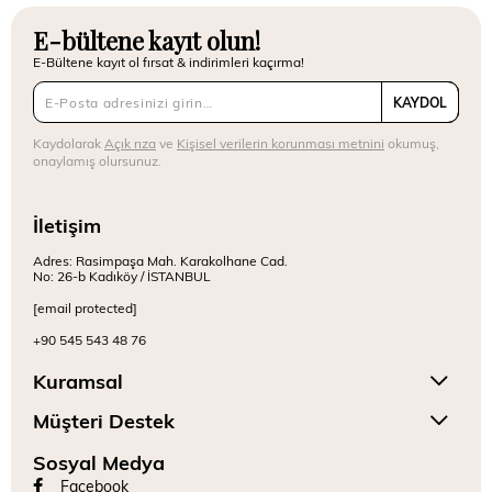
E-bültene kayıt olun!
E-Bültene kayıt ol fırsat & indirimleri kaçırma!
KAYDOL
Kaydolarak
Açık rıza
ve
Kişisel verilerin korunması metnini
okumuş,
onaylamış olursunuz.
İletişim
Adres: Rasimpaşa Mah. Karakolhane Cad.
No: 26-b Kadıköy / İSTANBUL
[email protected]
+90 545 543 48 76
Kuramsal
Müşteri Destek
Sosyal Medya
Facebook