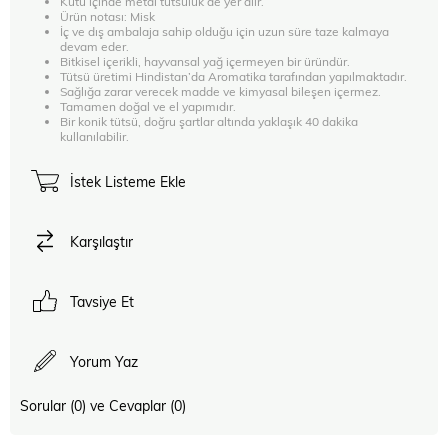
Kutu içinde metal tütsülük de yer alır.
Ürün notası: Misk
İç ve dış ambalaja sahip olduğu için uzun süre taze kalmaya
devam eder.
Bitkisel içerikli, hayvansal yağ içermeyen bir üründür.
Tütsü üretimi Hindistan’da Aromatika tarafından yapılmaktadır.
Sağlığa zarar verecek madde ve kimyasal bileşen içermez.
Tamamen doğal ve el yapımıdır.
Bir konik tütsü, doğru şartlar altında yaklaşık 40 dakika
kullanılabilir.
İstek Listeme Ekle
Karşılaştır
Tavsiye Et
Yorum Yaz
Sorular (0) ve Cevaplar (0)