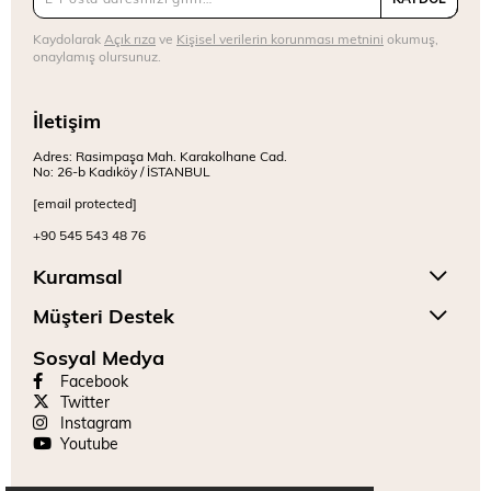
Kaydolarak
Açık rıza
ve
Kişisel verilerin korunması metnini
okumuş,
onaylamış olursunuz.
İletişim
Adres: Rasimpaşa Mah. Karakolhane Cad.
No: 26-b Kadıköy / İSTANBUL
[email protected]
+90 545 543 48 76
Kuramsal
Müşteri Destek
Sosyal Medya
Facebook
Twitter
Instagram
Youtube