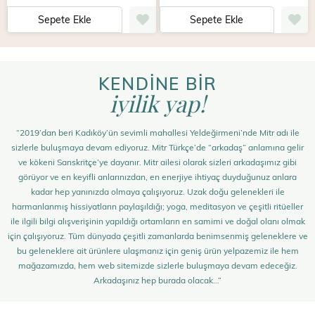
Sepete Ekle
Sepete Ekle
KENDİNE BİR
iyilik yap!
“2019’dan beri Kadıköy’ün sevimli mahallesi Yeldeğirmeni’nde Mitr adı ile
sizlerle buluşmaya devam ediyoruz. Mitr Türkçe’de “arkadaş” anlamına gelir
ve kökeni Sanskritçe’ye dayanır. Mitr ailesi olarak sizleri arkadaşımız gibi
görüyor ve en keyifli anlarınızdan, en enerjiye ihtiyaç duyduğunuz anlara
kadar hep yanınızda olmaya çalışıyoruz. Uzak doğu gelenekleri ile
harmanlanmış hissiyatların paylaşıldığı; yoga, meditasyon ve çeşitli ritüeller
ile ilgili bilgi alışverişinin yapıldığı ortamların en samimi ve doğal olanı olmak
için çalışıyoruz. Tüm dünyada çeşitli zamanlarda benimsenmiş geleneklere ve
bu geleneklere ait ürünlere ulaşmanız için geniş ürün yelpazemiz ile hem
mağazamızda, hem web sitemizde sizlerle buluşmaya devam edeceğiz.
Arkadaşınız hep burada olacak…”