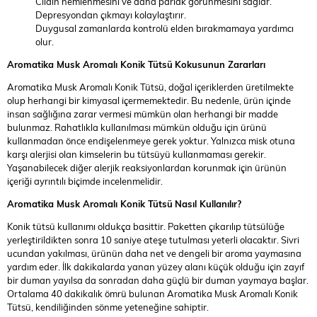
Cildin nemlenmesini ve daha parlak görünmesini sağlar.
Depresyondan çıkmayı kolaylaştırır.
Duygusal zamanlarda kontrolü elden bırakmamaya yardımcı
olur.
Aromatika Musk Aromalı Konik Tütsü
Kokusunun Zararları
Aromatika Musk Aromalı Konik Tütsü, doğal içeriklerden üretilmekte
olup herhangi bir kimyasal içermemektedir. Bu nedenle, ürün içinde
insan sağlığına zarar vermesi mümkün olan herhangi bir madde
bulunmaz. Rahatlıkla kullanılması mümkün olduğu için ürünü
kullanmadan önce endişelenmeye gerek yoktur. Yalnızca misk otuna
karşı alerjisi olan kimselerin bu tütsüyü kullanmaması gerekir.
Yaşanabilecek diğer alerjik reaksiyonlardan korunmak için ürünün
içeriği ayrıntılı biçimde incelenmelidir.
Aromatika Musk Aromalı Konik Tütsü
Nasıl Kullanılır?
Konik tütsü kullanımı oldukça basittir. Paketten çıkarılıp tütsülüğe
yerleştirildikten sonra 10 saniye ateşe tutulması yeterli olacaktır. Sivri
ucundan yakılması, ürünün daha net ve dengeli bir aroma yaymasına
yardım eder. İlk dakikalarda yanan yüzey alanı küçük olduğu için zayıf
bir duman yayılsa da sonradan daha güçlü bir duman yaymaya başlar.
Ortalama 40 dakikalık ömrü bulunan Aromatika Musk Aromalı Konik
Tütsü, kendiliğinden sönme yeteneğine sahiptir.