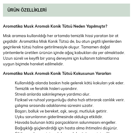
ÜRÜN ÖZELLIKLERI
Aromatika Musk Aromalı Konik Tütsü
Neden Yapılmıştır?
Misk aroması kullanıldığı her ortamda temizlik hissi yaratan bir ot
çeşididir. Aromatika Misk Konik Tütsü de, bu otun çeşitli işlemlerden
geçirilerek tütsü haline getirilmesiyle oluşur. Tamamen doğal
yöntemlerle üretilen ürünün içinde ağaç kabukları da yer almaktadır.
Uzun süreli ve keyifli bir yanış deneyimi için kullanım talimatlarına
uygun biçimde hareket edilmelidir.
Aromatika Musk Aromalı Konik Tütsü
Kokusunun Yararları
Kullanıldığı alanda baskın hale gelerek kötü kokuları yok eder.
Temizlik ve ferahlık hisleri uyandırır.
Stresli anlarda sakinleşmeye yardımcı olur.
Fiziksel ve ruhsal yorgunluğu daha hızlı attırarak canlılık verir.
çalışma sırasında odaklanma süresini uzatır.
Başarı, bolluk ve bereket, aşk, sevgi, mutluluk getirir.
Uyku sorunlarının giderilmesinde oldukça etkilidir.
Havada bulunan kötü parçacıkların solunmasını engeller.
Bağışıklığı güçlendirdiği için hasta olma ihtimalini düşürür.