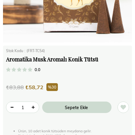
Stok Kodu
(FRT-TC54)
Aromatika Musk Aromalı Konik Tütsü
0.0
₺83,88
₺58,72
30
Ürün, 10 adet konik tütsüden meydana gelir.