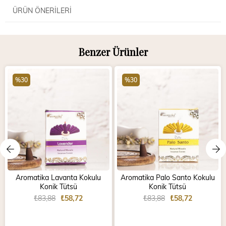
ÜRÜN ÖNERILERI
Benzer Ürünler
%30
%30
Aromatika Lavanta Kokulu
Aromatika Palo Santo Kokulu
Konik Tütsü
Konik Tütsü
₺83,88
₺58,72
₺83,88
₺58,72