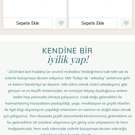
Sepete Ekle
Sepete Ekle
KENDİNE BİR
iyilik yap!
“2019’dan beri Kadıköy’ün sevimli mahallesi Yeldeğirmeni’nde Mitr adı ile
sizlerle buluşmaya devam ediyoruz. Mitr Türkçe’de “arkadaş” anlamına gelir
ve kökeni Sanskritçe’ye dayanır. Mitr ailesi olarak sizleri arkadaşımız gibi
görüyor ve en keyifli anlarınızdan, en enerjiye ihtiyaç duyduğunuz anlara
kadar hep yanınızda olmaya çalışıyoruz. Uzak doğu gelenekleri ile
harmanlanmış hissiyatların paylaşıldığı; yoga, meditasyon ve çeşitli ritüeller
ile ilgili bilgi alışverişinin yapıldığı ortamların en samimi ve doğal olanı olmak
için çalışıyoruz. Tüm dünyada çeşitli zamanlarda benimsenmiş geleneklere ve
bu geleneklere ait ürünlere ulaşmanız için geniş ürün yelpazemiz ile hem
mağazamızda, hem web sitemizde sizlerle buluşmaya devam edeceğiz.
Arkadaşınız hep burada olacak…”