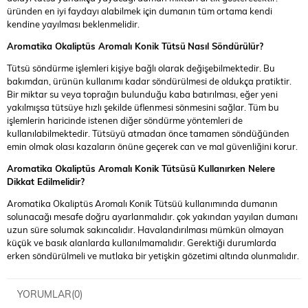
üründen en iyi faydayı alabilmek için dumanın tüm ortama kendi
kendine yayılması beklenmelidir.
Aromatika Okaliptüs Aromalı Konik Tütsü
Nasıl Söndürülür?
Tütsü söndürme işlemleri kişiye bağlı olarak değişebilmektedir. Bu
bakımdan, ürünün kullanımı kadar söndürülmesi de oldukça pratiktir.
Bir miktar su veya toprağın bulunduğu kaba batırılması, eğer yeni
yakılmışsa tütsüye hızlı şekilde üflenmesi sönmesini sağlar. Tüm bu
işlemlerin haricinde istenen diğer söndürme yöntemleri de
kullanılabilmektedir. Tütsüyü atmadan önce tamamen söndüğünden
emin olmak olası kazaların önüne geçerek can ve mal güvenliğini korur.
Aromatika Okaliptüs Aromalı Konik Tütsüsü
Kullanırken Nelere
Dikkat Edilmelidir?
Aromatika Okaliptüs Aromalı Konik Tütsüü kullanımında dumanın
solunacağı mesafe doğru ayarlanmalıdır. çok yakından yayılan dumanı
uzun süre solumak sakıncalıdır. Havalandırılması mümkün olmayan
küçük ve basık alanlarda kullanılmamalıdır. Gerektiği durumlarda
erken söndürülmeli ve mutlaka bir yetişkin gözetimi altında olunmalıdır.
YORUMLAR
(0)