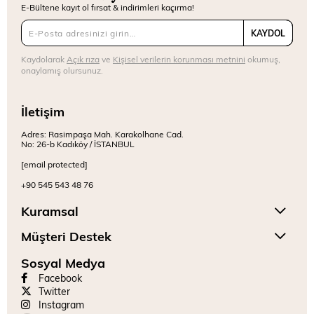
E-Bültene kayıt ol fırsat & indirimleri kaçırma!
KAYDOL
Kaydolarak
Açık rıza
ve
Kişisel verilerin korunması metnini
okumuş,
onaylamış olursunuz.
İletişim
Adres: Rasimpaşa Mah. Karakolhane Cad.
No: 26-b Kadıköy / İSTANBUL
[email protected]
+90 545 543 48 76
Kuramsal
Müşteri Destek
Sosyal Medya
Facebook
Twitter
Instagram