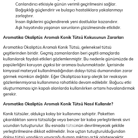
Canlandırıcı etkisiyle günün verimli geçirilmesini sağlar.
Bağışıklığı güçlendirir ve bulaşıcı hastalıklara yakalanmayı
zorlaştırır.
İnsan ilişkilerini güçlendirerek yeni dostluklar kazandırır.
Aşk hayatında yaşanan sorunların çözülmesinde etkilidir.
Aromatika Okaliptüs Aromalı Konik Tütsü
Kokusunun Zararları
Aromatika Okaliptüs Aromalı Konik Tütsü, geleneksel tütsü
çeşitlerinden biridir. Geçmiş zamanlardan beri çeşitli amaçlarda
kullanılarak faydalı etkileri gözlemlenmiştir. Bu nedenle günümüzde de
popülerliğini koruyan çiçeksi bir aroması bulunmaktadır. İçerisinde
kimyasal materyal kullanılmadığından dolayı tütsü dumanından zarar
görmek mümkün değildir. Eğer Okaliptüsa karşı alerjik bir reaksiyon
gözlemlenmiyorsa kullanımına rahatlıkla devam edilebilir. Boğucu etki
oluşturmaması için kapalı alanlarda kullanılırken ortamı havalandırmak
gerekir.
Aromatika Okaliptüs Aromalı Konik Tütsü
Nasıl Kullanılır?
Konik tütsüler, oldukça kolay bir kullanıma sahiptir. Paketten
çıkarıldıktan sonra tütsülüğe veya benzer bir kaba yerleştirilerek sivri
ucundan tutuşturulur. Bu esnada
tütsü
nün devrilmeyecek şekilde
yerleştirilmesine dikkat edilmelidir. İnce uçtan tutuşturulduğundan
dolayı tütsü yandıkça yayacağı duman miktarı artık gösterecektir.