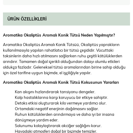
ÜRÜN ÖZELLIKLERI
Aromatika Okaliptüs Aromalı Konik Tütsü
Neden Yapılmıştır?
Aromatika Okaliptüs Aromalı Konik Tütsüü, Okaliptüs yaprakların
kullanılmasıyla yapılan rahatlatıcı bir tütsü çeşididir. Vücuttaki
toksinlerin daha hızlı atılmasını sağlarken ruhu çeşitli kötülüklerden
arındırır. Tamamen doğal içerikli olduğundan dolayı olumlu etkileri
oldukça fazladır. Geleneksel tütsü aromalarından birine sahip olduğu
için özel tarifine uygun biçimde, el işçiliğiyle yapılır.
Aromatika Okaliptüs Aromalı Konik Tütsü
Kokusunun Yararları
Kan akışını hızlandırarak tansiyonu dengeler.
Kalp hastalıklarına karşı koruyucu bir etkiye sahiptir.
Detoks etkisi oluşturarak kilo vermeye yardımcı olur.
Ortamdaki negatif enerjinin dağılmasını sağlar.
Ruhun kötülüklerden arındırmaya ve daha iyi bir insana
dönüşmeye yardım eder.
Solunumu kolaylaştırarak akciğer sağlığını korur.
Havadaki atmosferi doğal bir biçimde temizler.