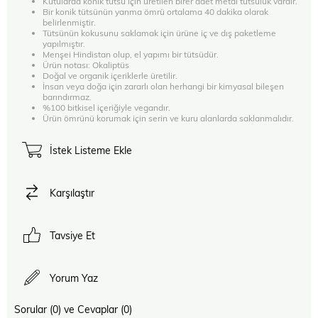
Kutularda konik tütsü için üretilen birer adet metal tütsülük vardır.
Bir konik tütsünün yanma ömrü ortalama 40 dakika olarak
belirlenmiştir.
Tütsünün kokusunu saklamak için ürüne iç ve dış paketleme
yapılmıştır.
Menşei Hindistan olup, el yapımı bir tütsüdür.
Ürün notası: Okaliptüs
Doğal ve organik içeriklerle üretilir.
İnsan veya doğa için zararlı olan herhangi bir kimyasal bileşen
barındırmaz.
%100 bitkisel içeriğiyle vegandır.
Ürün ömrünü korumak için serin ve kuru alanlarda saklanmalıdır.
İstek Listeme Ekle
Karşılaştır
Tavsiye Et
Yorum Yaz
Sorular (0) ve Cevaplar (0)