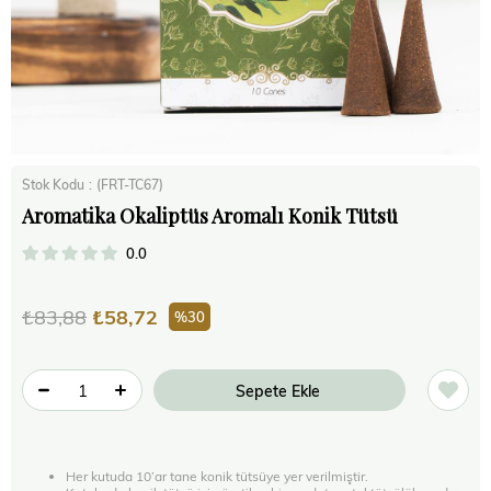
Stok Kodu
(FRT-TC67)
Aromatika Okaliptüs Aromalı Konik Tütsü
0.0
₺83,88
₺58,72
30
Her kutuda 10’ar tane konik tütsüye yer verilmiştir.