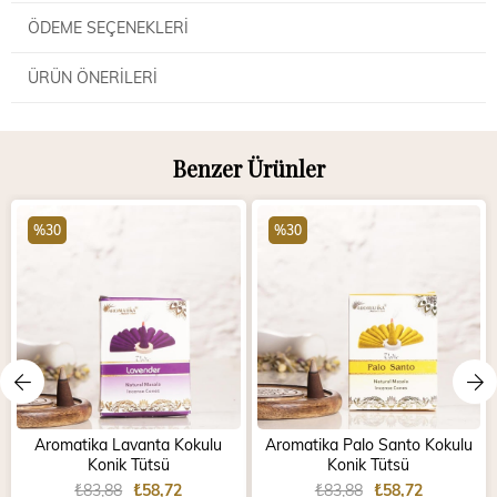
ÖDEME SEÇENEKLERI
ÜRÜN ÖNERILERI
Benzer Ürünler
%30
%30
Aromatika Lavanta Kokulu
Aromatika Palo Santo Kokulu
Konik Tütsü
Konik Tütsü
₺83,88
₺58,72
₺83,88
₺58,72