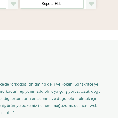
Sepete Ekle
çe’de “arkadaş” anlamına gelir ve kökeni Sanskritçe’ye
anlara kadar hep yanınızda olmaya çalışıyoruz. Uzak doğu
 yapıldığı ortamların en samimi ve doğal olanı olmak için
n geniş ürün yelpazemiz ile hem mağazamızda, hem web
olacak…”