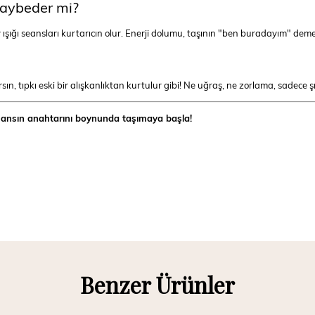
kaybeder mi?
Ay ışığı seansları kurtarıcın olur. Enerji dolumu, taşının "ben buradayım" dem
ın, tıpkı eski bir alışkanlıktan kurtulur gibi! Ne uğraş, ne zorlama, sadece şık
 şansın anahtarını boynunda taşımaya başla!
Benzer Ürünler