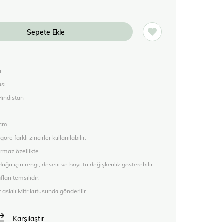
i
sı
Hindistan
 cm
e farklı zincirler kullanılabilir.
armaz özellikte
uğu için rengi, deseni ve boyutu değişkenlik gösterebilir.
ları temsilidir.
r askılı Mitr kutusunda gönderilir.
Karşılaştır