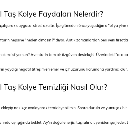
 Taş Kolye Faydaları Nelerdir?
 çalışarak duygusal stresi azaltır. İşe gitmeden önce yaşadığın o "of ya yine m
nturin hepsine "neden olmasın?" diyor. Antik zamanlardan beri yeni fırsatları
ak mı istiyorsun? Aventurin tam bir özgüven destekçisi. Üzerindeki "acaba 
n yaydığı negatif titreşimleri emer ve iç huzurunu korumana yardımcı olur. K
Taş Kolye Temizliği Nasıl Olur?
 ekleyip nazikçe ovalayarak temizleyebilirsin. Sonra durula ve yumuşak bir 
nda ay ışığında beklet. Ay'ın doğal enerjisi taşı sıfırlar, yeniden şarj ede