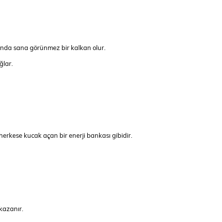
ında sana görünmez bir kalkan olur.
ğlar.
herkese kucak açan bir enerji bankası gibidir.
 kazanır.