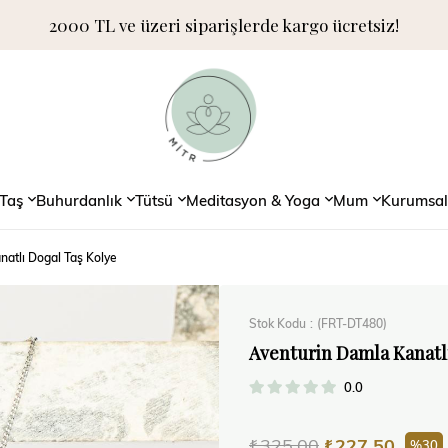
2000 TL ve üzeri siparişlerde kargo ücretsiz!
Taş
Buhurdanlık
Tütsü
Meditasyon & Yoga
Mum
Kurumsal
atlı Dogal Taş Kolye
Stok Kodu
(FRT-DT480)
Aventurin Damla Kanatl
0.0
₺325,00
₺227,50
30