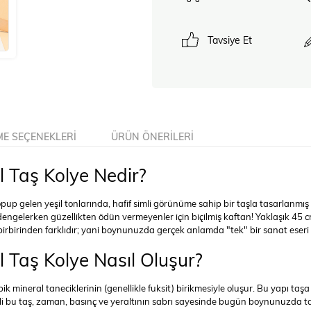
Tavsiye Et
E SEÇENEKLERI
ÜRÜN ÖNERILERI
 Taş Kolye Nedir?
up gelen yeşil tonlarında, hafif simli görünüme sahip bir taşla tasarlanmış 
yi dengelerken güzellikten ödün vermeyenler için biçilmiş kaftan! Yaklaşık 
irbirinden farklıdır; yani boynunuzda gerçek anlamda "tek" bir sanat eseri t
 Taş Kolye Nasıl Oluşur?
mineral taneciklerinin (genellikle fuksit) birikmesiyle oluşur. Bu yapı taşa 
nli bu taş, zaman, basınç ve yeraltının sabrı sayesinde bugün boynunuzda t