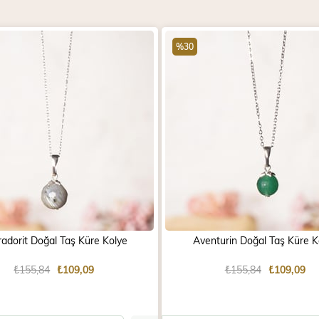
%30
adorit Doğal Taş Küre Kolye
Aventurin Doğal Taş Küre K
₺155,84
₺109,09
₺155,84
₺109,09