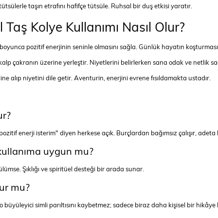
tsülerle taşın etrafını hafifçe tütsüle. Ruhsal bir duş etkisi yaratır.
 Taş Kolye Kullanımı Nasıl Olur?
boyunca pozitif enerjinin seninle olmasını sağla. Günlük hayatın koşturmas
p çakranın üzerine yerleştir. Niyetlerini belirlerken sana odak ve netlik sa
ne alıp niyetini dile getir. Aventurin, enerjini evrene fısıldamakta ustadır.
ur?
zitif enerji isterim" diyen herkese açık. Burçlardan bağımsız çalışır, adeta 
 kullanıma uygun mu?
lümse. Şıklığı ve spiritüel desteği bir arada sunar.
ur mu?
s o büyüleyici simli parıltısını kaybetmez; sadece biraz daha kişisel bir hikâye