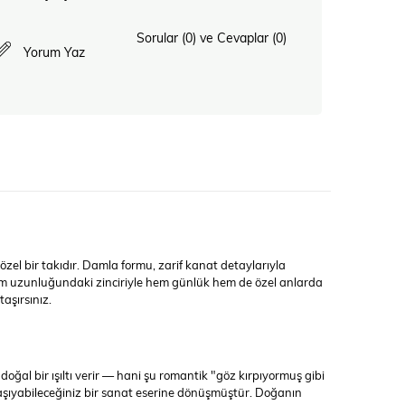
Sorular (0) ve Cevaplar (0)
Yorum Yaz
özel bir takıdır. Damla formu, zarif kanat detaylarıyla
45 cm uzunluğundaki zinciriyle hem günlük hem de özel anlarda
aşırsınız.
doğal bir ışıltı verir — hani şu romantik "göz kırpıyormuş gibi
aşıyabileceğiniz bir sanat eserine dönüşmüştür. Doğanın