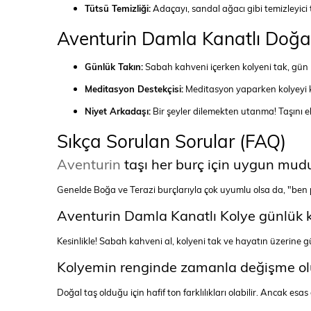
Tütsü Temizliği:
Adaçayı, sandal ağacı gibi temizleyici tü
Aventurin Damla Kanatlı Doğal
Günlük Takın:
Sabah kahveni içerken kolyeni tak, gün 
Meditasyon Destekçisi:
Meditasyon yaparken kolyeyi kal
Niyet Arkadaşı:
Bir şeyler dilemekten utanma! Taşını eli
Sıkça Sorulan Sorular (FAQ)
Aventurin
taşı her burç için uygun mud
Genelde Boğa ve Terazi burçlarıyla çok uyumlu olsa da, "ben po
Aventurin Damla Kanatlı Kolye günlük
Kesinlikle! Sabah kahveni al, kolyeni tak ve hayatın üzerine gü
Kolyemin renginde zamanla değişme ol
Doğal taş olduğu için hafif ton farklılıkları olabilir. Ancak esa