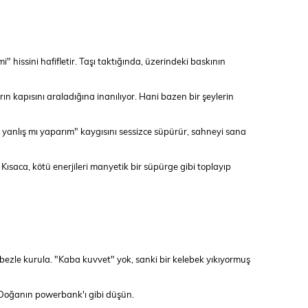
i" hissini hafifletir. Taşı taktığında, üzerindeki baskının
n kapısını araladığına inanılıyor. Hani bazen bir şeylerin
yanlış mı yaparım" kaygısını sessizce süpürür, sahneyi sana
ısaca, kötü enerjileri manyetik bir süpürge gibi toplayıp
bezle kurula. "Kaba kuvvet" yok, sanki bir kelebek yıkıyormuş
r. Doğanın powerbank'ı gibi düşün.