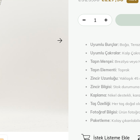
Uyumlu Burçlar:
Boğa, Teraz
Uyumlu Çakralar:
Kalp Çakra
Taşın Menşei:
Brezilya veya 
Taşın Elementi:
Toprak
Zincir Uzunluğu:
Yaklaşık 45
Zincir Bilgisi:
Stok durumuna gör
Kaplama:
Nikel destekli, kar
Taş Özelliği:
Her taş doğal old
Fotoğraf Bilgisi:
Ürün fotoğraf
Paketleme:
Kolay çıkarılabili
İstek Listeme Ekle