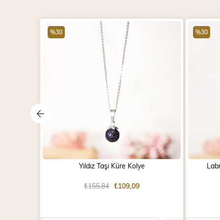
%30
%30
Yıldız Taşı Küre Kolye
Labr
₺155,84
₺109,09