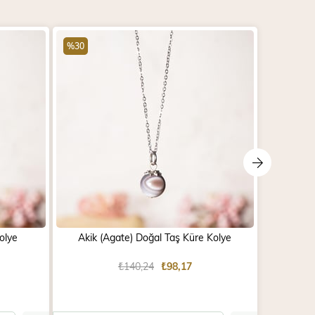
%30
%30
olye
Akik (Agate) Doğal Taş Küre Kolye
Akik (
₺140,24
₺98,17