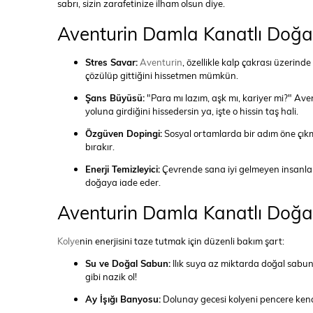
sabrı, sizin zarafetinize ilham olsun diye.
Aventurin Damla Kanatlı Doğal
Stres Savar:
Aventurin
, özellikle kalp çakrası üzerinde
çözülüp gittiğini hissetmen mümkün.
Şans Büyüsü:
"Para mı lazım, aşk mı, kariyer mi?" Ave
yoluna girdiğini hissedersin ya, işte o hissin taş hali.
Özgüven Dopingi:
Sosyal ortamlarda bir adım öne çıkm
bırakır.
Enerji Temizleyici:
Çevrende sana iyi gelmeyen insanları
doğaya iade eder.
Aventurin Damla Kanatlı Doğal 
Kolye
nin enerjisini taze tutmak için düzenli bakım şart:
Su ve Doğal Sabun:
Ilık suya az miktarda doğal sabun
gibi nazik ol!
Ay İşığı Banyosu:
Dolunay gecesi kolyeni pencere kenarı