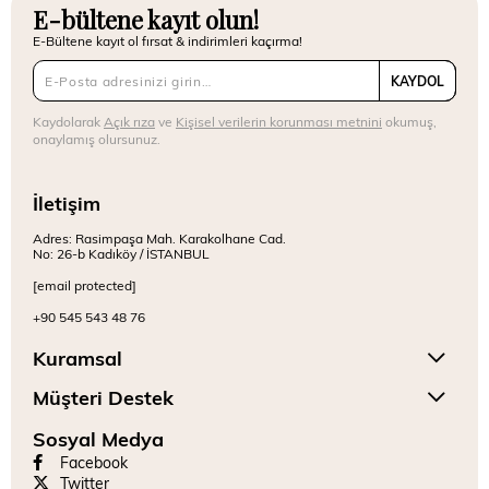
E-bültene kayıt olun!
E-Bültene kayıt ol fırsat & indirimleri kaçırma!
KAYDOL
Kaydolarak
Açık rıza
ve
Kişisel verilerin korunması metnini
okumuş,
onaylamış olursunuz.
İletişim
Adres: Rasimpaşa Mah. Karakolhane Cad.
No: 26-b Kadıköy / İSTANBUL
[email protected]
+90 545 543 48 76
Kuramsal
Müşteri Destek
Sosyal Medya
Facebook
Twitter